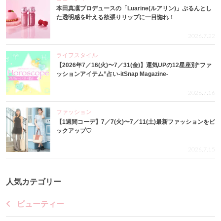
本田真凜プロデュースの「Luarine(ルアリン)」ぷるんとし
た透明感を叶える欲張りリップに一目惚れ！
2026.7.22
ライフスタイル
【2026年7／16(火)〜7／31(金)】運気UPの12星座別“ファ
ッションアイテム”占い-itSnap Magazine-
2026.7.16
ファッション
【1週間コーデ】7／7(火)〜7／11(土)最新ファッションをピ
ックアップ♡
2026.7.15
人気カテゴリー
ビューティー