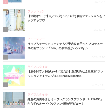
1
2026.7.7
ファッション
【1週間コーデ】6／30(火)〜7／4(土)最新ファッションをピ
ックアップ♡
2
2026.7.8
ビューティー
リップもチークもファンデも♡千吉良恵子さんプロデュー
スの新ブランド「ifoo」の多幸感がハンパない！
3
2026.7.10
ライフスタイル
【2026年7／16(火)〜7／31(金)】運気UPの12星座別“ファ
ッションアイテム”占い-itSnap Magazine-
4
2026.7.16
ライフスタイル
鎌倉の海風をまとう♡フレグランスブランド「HATAGO」
から初のオードパルファン4種がデビュー！