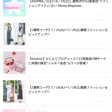
【2026年8／1(土)〜8／15(土)】運気UPの12星座別“ファッ
ションアイテム”占い-itSnap Magazine-
2026.8.1
ファッション
【1週間コーデ】7／21(火)〜7／25(土)最新ファッションを
ピックアップ♡
2026.7.29
ビューティー
【Enamor】かじえりプロデュース♡11冠達成の神チーク
に待望の限定“ミルキー血色”カラーが登場！
2026.7.27
ファッション
【1週間コーデ】7／14(火)〜7／18(土)最新ファッションを
ピックアップ♡
2026.7.23
ビューティー