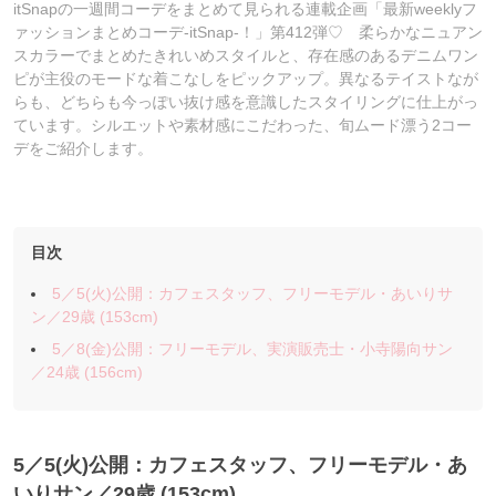
itSnapの一週間コーデをまとめて見られる連載企画「最新weeklyフ
ァッションまとめコーデ-itSnap-！」第412弾♡ 柔らかなニュアン
スカラーでまとめたきれいめスタイルと、存在感のあるデニムワン
ピが主役のモードな着こなしをピックアップ。異なるテイストなが
らも、どちらも今っぽい抜け感を意識したスタイリングに仕上がっ
ています。シルエットや素材感にこだわった、旬ムード漂う2コー
デをご紹介します。
目次
5／5(火)公開：カフェスタッフ、フリーモデル・あいりサ
ン／29歳 (153cm)
5／8(金)公開：フリーモデル、実演販売士・小寺陽向サン
／24歳 (156cm)
5／5
(火)公開：カフェスタッフ、フリーモデル・あ
いりサン
／29歳 (153cm)