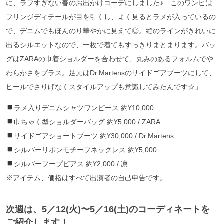
に、ラフすぎない春のお出かけコーデにしました♪ このワンピは
フリンジディテールが目を引くし、よく見るとラメが入っているの
で、デニムでもほんのり華やかに見えて◎。縦のラインがきれいに
出るシルエットなので、一枚で着てもすっきりまとまります。バッ
グはZARAの巾着ショルダーを合わせて、丸みのあるフォルムでや
わらかさをプラス。足元はDr.Martensのサイドゴアブーツにして、
ヒールでさりげなくスタイルアップも意識してみたんです☆」
ラメ入りデニムシャツワンピース 約¥10,000
巾ちゃく型ショルダーバッグ 約¥5,000 / ZARA
サイドゴアショートブーツ 約¥30,000 / Dr.Martens
シルバーリボンモチーフネックレス 約¥5,000
シルバーフープピアス 約¥2,000 / 凛
※アイテム、価格はすべて出演者の自己申告です。
次週は、5／12(火)〜5／16(土)のコーディネートを
ご紹介します！