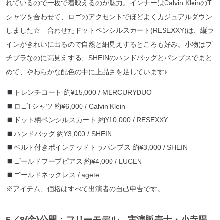
れているので一枚で着映えるのが魅力。インナーはCalvin KleinのT
シャツを合わせて、ロゴのアクセントでほどよくカジュアルダウン
しました☆ 合わせたドットペンシルスカート(RESEXXY)は、縦ラ
インがきれいに出るので自然と細見えするところも好み。小物はプ
チプラなのに高見えする、SHEINのハンドバッグとパンプスでまと
めて、やわらかな配色の中に上品さを足しています♪
トレンチコート 約¥15,000 / MERCURYDUO
ロゴTシャツ 約¥6,000 / Calvin Klein
ドット柄ペンシルスカート 約¥10,000 / RESEXXY
ハンドバッグ 約¥3,000 / SHEIN
ベルト付きポインテッドトゥパンプス 約¥3,000 / SHEIN
ゴールドフープピアス 約¥4,000 / LUCEN
ゴールドネックレス / agete
※アイテム、価格はすべて出演者の自己申告です。
5／8
(金)公開：フリーモデル、実演販売士・小寺陽