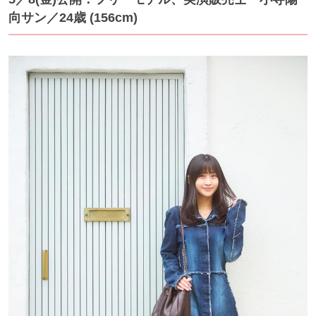
向サン
／24歳 (156cm)