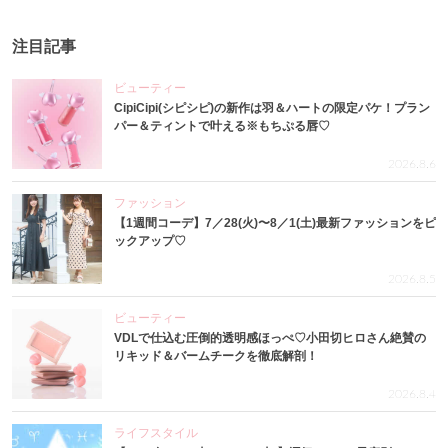
注目記事
ビューティー
CipiCipi(シピシピ)の新作は羽＆ハートの限定パケ！プラン
パー＆ティントで叶える※もちぷる唇♡
2026.8.6
ファッション
【1週間コーデ】7／28(火)〜8／1(土)最新ファッションをピ
ックアップ♡
2026.8.5
ビューティー
VDLで仕込む圧倒的透明感ほっぺ♡小田切ヒロさん絶賛の
リキッド＆バームチークを徹底解剖！
2026.8.4
ライフスタイル