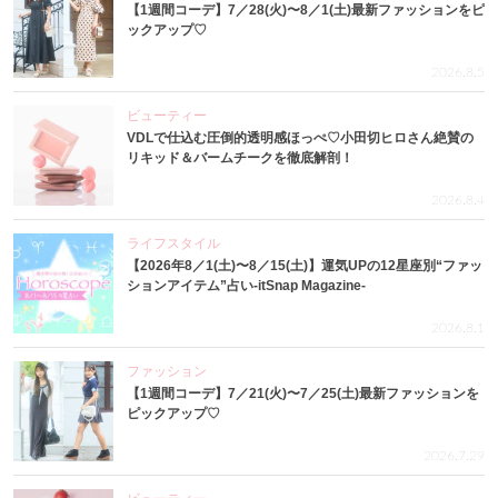
【1週間コーデ】7／28(火)〜8／1(土)最新ファッションをピ
ックアップ♡
2026.8.5
ビューティー
VDLで仕込む圧倒的透明感ほっぺ♡小田切ヒロさん絶賛の
リキッド＆バームチークを徹底解剖！
2026.8.4
ライフスタイル
【2026年8／1(土)〜8／15(土)】運気UPの12星座別“ファッ
ションアイテム”占い-itSnap Magazine-
2026.8.1
ファッション
【1週間コーデ】7／21(火)〜7／25(土)最新ファッションを
ピックアップ♡
2026.7.29