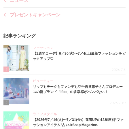
ニュース
プレゼントキャンペーン
記事ランキング
ファッション
【1週間コーデ】6／30(火)〜7／4(土)最新ファッションをピ
ックアップ♡
1
2026.7.8
ビューティー
リップもチークもファンデも♡千吉良恵子さんプロデュー
スの新ブランド「ifoo」の多幸感がハンパない！
2
2026.7.10
ライフスタイル
【2026年7／16(火)〜7／31(金)】運気UPの12星座別“ファ
ッションアイテム”占い-itSnap Magazine-