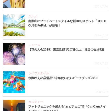
2019.7.26
グルメ
南葉山にプライベートスタイルな新BBQスポット「THE H
OUSE FARM」が登場！
2019.7.23
ニュース
【花火大会2019】東京近郊で1万発以上！注目の会場5選
2019.7.12
ライフスタイル
水際映えの必需品♡今年使いたいビーチグッズ2019
2019.7.9
カルチャー
フォトジェニックを超える“ムビジェニ”!?「CanCamナイ