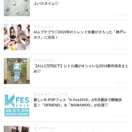
上バスタイム♡
2019.6.10
ファッション
ALLプチプラ♡2019年のトレンド水着がそろった「神戸レ
タス」に注目！
2019.6.7
ファッション
【ALL1万円以下】レトロ感がオシャレな2019新作浴衣まと
め♡
2019.6.3
カルチャー
ニュース
新しいK-POPフェス「K-Fes2019」が8月横浜で開催決
定！「GFRIEND」＆「MAMAMOO」が出演♡
2019.5.21
ビューティー