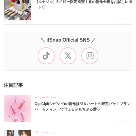
【ルナソル】5／10〜限定発売！夏の新作全種をお試しレポ
ート♡
2019.5.10
＼ itSnap Official SNS ／
注目記事
ビューティー
CipiCipi(シピシピ)の新作は羽＆ハートの限定パケ！プラン
パー＆ティントで叶える※もちぷる唇♡
2026.8.6
ファッション