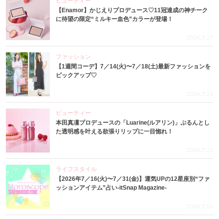
ビューティー
【Enamor】かじえりプロデュース♡11冠達成の神チーク
に待望の限定“ミルキー血色”カラーが登場！
2026.7.27
ファッション
【1週間コーデ】7／14(火)〜7／18(土)最新ファッションを
ピックアップ♡
2026.7.23
ビューティー
本田真凜プロデュースの「Luarine(ルアリン)」ぷるんとし
た透明感を叶える欲張りリップに一目惚れ！
2026.7.22
ライフスタイル
【2026年7／16(火)〜7／31(金)】運気UPの12星座別“ファ
ッションアイテム”占い-itSnap Magazine-
2026.7.16