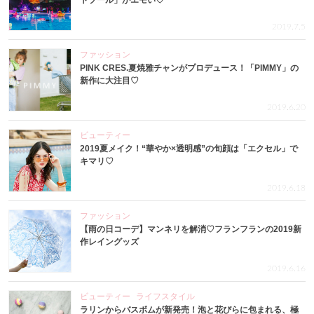
トプール」がエモい♡
2019.7.5
ファッション
PINK CRES.夏焼雅チャンがプロデュース！「PIMMY」の
新作に大注目♡
2019.6.20
ビューティー
2019夏メイク！“華やか×透明感”の旬顔は「エクセル」で
キマリ♡
2019.6.18
ファッション
【雨の日コーデ】マンネリを解消♡フランフランの2019新
作レイングッズ
2019.6.16
ビューティー
ライフスタイル
ラリンからバスボムが新発売！泡と花びらに包まれる、極