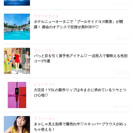
2019.8.13
ライフスタイル
ホテルニューオータニで「プールサイドヨガ教室」が開
講！ 都会のオアシスで目指せ美BODY♡
2019.8.9
ファッション
パっと目を引く派手色アイテム♡ 一点投入で着映える色別
コーデ5選
2019.8.2
ビューティー
大注目！YSLの新作リップは今まさに求めているツヤとつ
け心地♡
2019.7.30
ファッション
きゃしゃ見え効果で爆売れ中♡スキッパーブラウスがめっ
ちゃ使える！