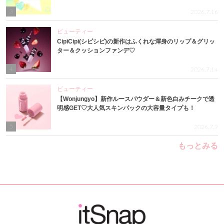
3
2026.7.16
ビューティー
CipiCipi(シピシピ)の新作はふくれな渾身のリップ＆グリッ
ター＆クッションファンデ♡
4
2026.7.14
ビューティー
【Wonjungyo】新作ルースパウダー＆新色白みチークで透
明感GET♡大人気スキンパックの大容量タイプも！
5
2026.7.9
もっとみる