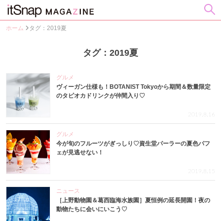
ホーム
タグ：2019夏
タグ：2019夏
グルメ
ヴィーガン仕様も！BOTANIST Tokyoから期間＆数量限定
のタピオカドリンクが仲間入り♡
2019.8.16
グルメ
今が旬のフルーツがぎっしり♡資生堂パーラーの夏色パフ
ェが見逃せない！
2019.8.15
ニュース
［上野動物園＆葛西臨海水族園］夏恒例の延長開園！夜の
動物たちに会いにいこう♡