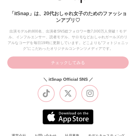
「itSnap」は、20代おしゃれ女子のためのファッショ
ンアプリ♡
出演モデル約800名、出演者SNS総フォロワー数7,000万人突破！モデ
ル、インフルエンサー、読者モデル、サロモなどおしゃれガールズのリ
アルなコーデを毎日19時に更新しています。どこよりも“フォトジェニッ
ク”にこだわったオリジナルコンテンツメディアです。
チェックしてみる
＼ itSnap Official SNS ／
運営会社
お問い合わせ
社員募集
モデルキャスティング