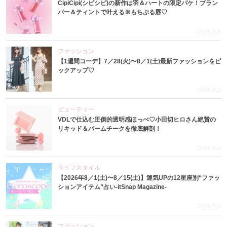
CipiCipi(シピシピ)の新作は羽＆ハートの限定パケ！プラン
パー＆ティントで叶える※もちぷる唇♡
2026.8.6
ファッション
【1週間コーデ】7／28(火)〜8／1(土)最新ファッションをピ
ックアップ♡
2026.8.5
ビューティー
VDLで仕込む圧倒的透明感ほっぺ♡小田切ヒロさん絶賛の
リキッド＆バームチークを徹底解剖！
2026.8.4
ライフスタイル
【2026年8／1(土)〜8／15(土)】運気UPの12星座別“ファッ
ションアイテム”占い-itSnap Magazine-
2026.8.1
ファッション