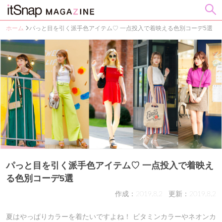
ホーム
パっと目を引く派手色アイテム♡ 一点投入で着映える色別コーデ5選
パっと目を引く派手色アイテム♡ 一点投入で着映え
る色別コーデ5選
作成：2019.8.2
更新：2019.8.2
夏はやっぱりカラーを着たいですよね！ ビタミンカラーやネオンカ