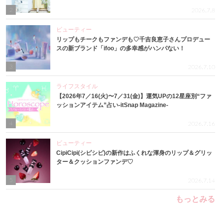
2
2026.7.8
ビューティー
リップもチークもファンデも♡千吉良恵子さんプロデュー
スの新ブランド「ifoo」の多幸感がハンパない！
3
2026.7.10
ライフスタイル
【2026年7／16(火)〜7／31(金)】運気UPの12星座別“ファ
ッションアイテム”占い-itSnap Magazine-
4
2026.7.16
ビューティー
CipiCipi(シピシピ)の新作はふくれな渾身のリップ＆グリッ
ター＆クッションファンデ♡
5
2026.7.14
もっとみる