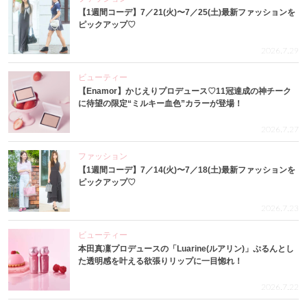
【1週間コーデ】7／21(火)〜7／25(土)最新ファッションを
ピックアップ♡
2026.7.29
ビューティー
【Enamor】かじえりプロデュース♡11冠達成の神チーク
に待望の限定“ミルキー血色”カラーが登場！
2026.7.27
ファッション
【1週間コーデ】7／14(火)〜7／18(土)最新ファッションを
ピックアップ♡
2026.7.23
ビューティー
本田真凜プロデュースの「Luarine(ルアリン)」ぷるんとし
た透明感を叶える欲張りリップに一目惚れ！
2026.7.22