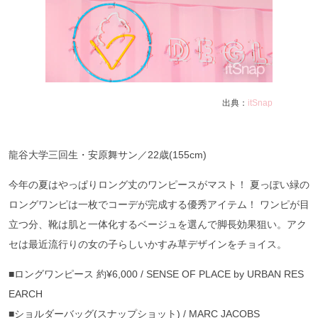
出典：
itSnap
龍谷大学三回生・安原舞サン／22歳(155cm)
今年の夏はやっぱりロング丈のワンピースがマスト！ 夏っぽい緑の
ロングワンピは一枚でコーデが完成する優秀アイテム！ ワンピが目
立つ分、靴は肌と一体化するベージュを選んで脚長効果狙い。アク
セは最近流行りの女の子らしいかすみ草デザインをチョイス。
■ロングワンピース 約¥6,000 / SENSE OF PLACE by URBAN RES
EARCH
■ショルダーバッグ(スナップショット) / MARC JACOBS