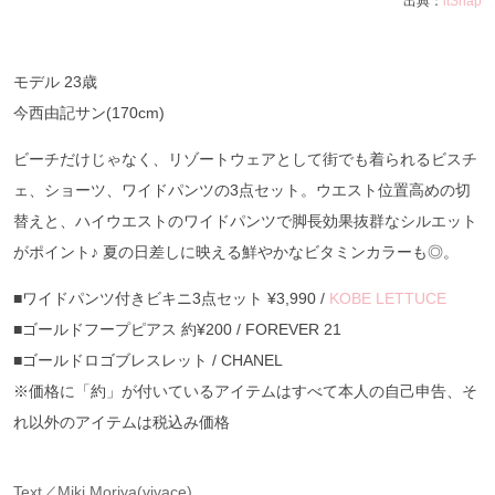
出典：
itSnap
モデル 23歳
今西由記サン(170cm)
ビーチだけじゃなく、リゾートウェアとして街でも着られるビスチ
ェ、ショーツ、ワイドパンツの3点セット。ウエスト位置高めの切
替えと、ハイウエストのワイドパンツで脚長効果抜群なシルエット
がポイント♪ 夏の日差しに映える鮮やかなビタミンカラーも◎。
■ワイドパンツ付きビキニ3点セット ¥3,990 /
KOBE LETTUCE
■ゴールドフープピアス 約¥200 / FOREVER 21
■ゴールドロゴブレスレット / CHANEL
※価格に「約」が付いているアイテムはすべて本人の自己申告、そ
れ以外のアイテムは税込み価格
Text／Miki Moriya(vivace)