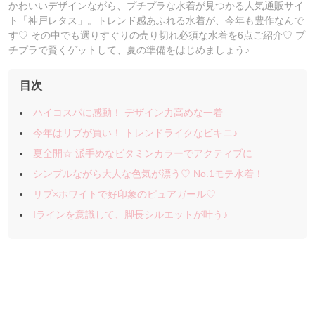
かわいいデザインながら、プチプラな水着が見つかる人気通販サイ
ト「神戸レタス」。トレンド感あふれる水着が、今年も豊作なんで
す♡ その中でも選りすぐりの売り切れ必須な水着を6点ご紹介♡ プ
チプラで賢くゲットして、夏の準備をはじめましょう♪
目次
ハイコスパに感動！ デザイン力高めな一着
今年はリブが買い！ トレンドライクなビキニ♪
夏全開☆ 派手めなビタミンカラーでアクティブに
シンプルながら大人な色気が漂う♡ No.1モテ水着！
リブ×ホワイトで好印象のピュアガール♡
Iラインを意識して、脚長シルエットが叶う♪