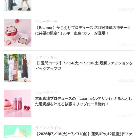
2026.7.29
ビューティー
【Enamor】かじえりプロデュース♡11冠達成の神チーク
に待望の限定“ミルキー血色”カラーが登場！
2026.7.27
ファッション
【1週間コーデ】7／14(火)〜7／18(土)最新ファッションを
ピックアップ♡
2026.7.23
ビューティー
本田真凜プロデュースの「Luarine(ルアリン)」ぷるんとし
た透明感を叶える欲張りリップに一目惚れ！
2026.7.22
ライフスタイル
【2026年7／16(火)〜7／31(金)】運気UPの12星座別“ファ