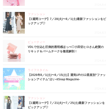
2026.8.6
ファッション
【1週間コーデ】7／28(火)〜8／1(土)最新ファッションをピ
ックアップ♡
2026.8.5
ビューティー
VDLで仕込む圧倒的透明感ほっぺ♡小田切ヒロさん絶賛の
リキッド＆バームチークを徹底解剖！
2026.8.4
ライフスタイル
【2026年8／1(土)〜8／15(土)】運気UPの12星座別“ファッ
ションアイテム”占い-itSnap Magazine-
2026.8.1
ファッション
【1週間コーデ】7／21(火)〜7／25(土)最新ファッションを
ピックアップ♡