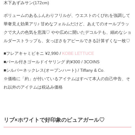
木下あずみサン(172cm)
ボリュームのあるふんわりフリルが、ウエストのくびれを強調して
華奢見え効果アリ♪ 甘めなフォルムだけど、あえてのオールブラッ
クで大人の色気を意識♡ やや広めに開いたデコルテも、細めなショ
ルダーストラップも、女っぽさをアピールできる計算ずくな一枚♡
■フレアキャミビキニ ¥2,990 /
KOBE LETTUCE
■パール付きゴールドイヤリング 約¥300 / 3COINS
■シルバーネックレス(オープンハート) / Tiffany & Co.
※価格に「約」が付いているアイテムはすべて本人の自己申告、そ
れ以外のアイテムは税込み価格
リブ×ホワイトで好印象のピュアガール♡