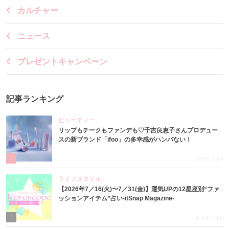
カルチャー
ニュース
プレゼントキャンペーン
記事ランキング
ビューティー
リップもチークもファンデも♡千吉良恵子さんプロデュー
スの新ブランド「ifoo」の多幸感がハンパない！
1
2026.7.10
ライフスタイル
【2026年7／16(火)〜7／31(金)】運気UPの12星座別“ファ
ッションアイテム”占い-itSnap Magazine-
2
2026.7.16