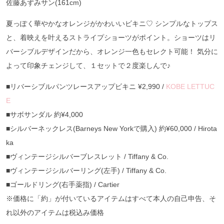
佐藤あずみサン(161cm)
夏っぽく華やかなオレンジがかわいいビキニ♡ シンプルなトップス
と、着映えを叶えるストライプショーツがポイント。ショーツはリ
バーシブルデザインだから、オレンジ一色もセレクト可能！ 気分に
よって印象チェンジして、１セットで２度楽しんで♪
■リバーシブルパンツレースアップビキニ ¥2,990 /
KOBE LETTUC
E
■サボサンダル 約¥4,000
■シルバーネックレス(Barneys New Yorkで購入) 約¥60,000 / Hirota
ka
■ヴィンテージシルバーブレスレット / Tiffany & Co.
■ヴィンテージシルバーリング(左手) / Tiffany & Co.
■ゴールドリング(右手薬指) / Cartier
※価格に「約」が付いているアイテムはすべて本人の自己申告、そ
れ以外のアイテムは税込み価格