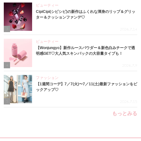
ビューティー
CipiCipi(シピシピ)の新作はふくれな渾身のリップ＆グリッ
ター＆クッションファンデ♡
3
2026.7.14
ビューティー
【Wonjungyo】新作ルースパウダー＆新色白みチークで透
明感GET♡大人気スキンパックの大容量タイプも！
4
2026.7.9
ファッション
【1週間コーデ】7／7(火)〜7／11(土)最新ファッションをピ
ックアップ♡
5
2026.7.15
もっとみる