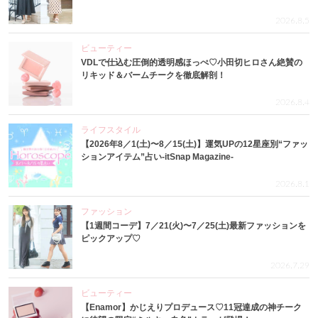
2026.8.5
ビューティー
VDLで仕込む圧倒的透明感ほっぺ♡小田切ヒロさん絶賛の
リキッド＆バームチークを徹底解剖！
2026.8.4
ライフスタイル
【2026年8／1(土)〜8／15(土)】運気UPの12星座別“ファッ
ションアイテム”占い-itSnap Magazine-
2026.8.1
ファッション
【1週間コーデ】7／21(火)〜7／25(土)最新ファッションを
ピックアップ♡
2026.7.29
ビューティー
【Enamor】かじえりプロデュース♡11冠達成の神チーク