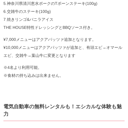
5.神奈川県清川恵水ポークのTボーンステーキ(100g)
6.交雑牛のステーキ(100g)
7.焼きリンゴ&バニラアイス
THE HOUSE特性ドレッシングとBBQソース付き。
¥7,000メニューはアクアパッツァ追加となります。
¥10,000メニューはアクアパッツァが追加と、有頭エビ→オマール
エビ、交雑牛→葉山牛に変更となります
※4名より利用可能。
※食材の持ち込みは出来ません。
電気自動車の無料レンタルも！エシカルな体験も魅
力