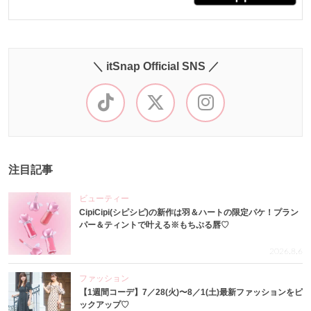
＼ itSnap Official SNS ／
注目記事
ビューティー
CipiCipi(シピシピ)の新作は羽＆ハートの限定パケ！プラン
パー＆ティントで叶える※もちぷる唇♡
2026.8.6
ファッション
【1週間コーデ】7／28(火)〜8／1(土)最新ファッションをピ
ックアップ♡