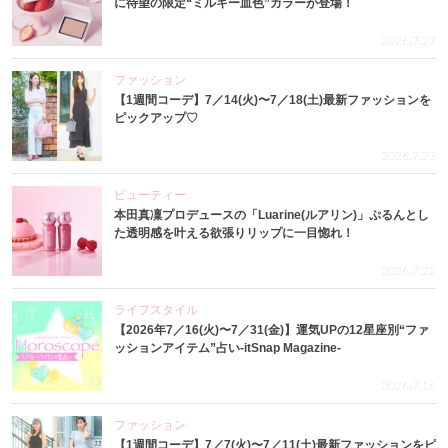
に待望の限定“ミルキー血色”カラーが登場！
2026.7.27
ファッション
【1週間コーデ】7／14(火)〜7／18(土)最新ファッションを
ピックアップ♡
2026.7.23
ビューティー
本田真凜プロデュースの「Luarine(ルアリン)」ぷるんとし
た透明感を叶える欲張りリップに一目惚れ！
2026.7.22
ライフスタイル
【2026年7／16(火)〜7／31(金)】運気UPの12星座別“ファ
ッションアイテム”占い-itSnap Magazine-
2026.7.16
ファッション
【1週間コーデ】7／7(火)〜7／11(土)最新ファッションをピ