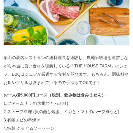
葉山の著名レストランの総料理長を経験し、農地や牧場を運営しな
がら本当に良い食材を理解している「THE HOUSE FARM」のシェ
フ。BBQはシェフが厳選する食材が並びます。もちろん、調味料や
お皿やグリルは含まれているので手ぶらでOKです！
お一人様5,000
円コース（税別、飲み物は含みません）
1.ファームサラダ(大皿でたっぷり)
2.ストーブ料理 (貝の蒸し焼き、イカとトマトのハーブ煮など)
3.有頭エビの串焼き
4.特製!ぐるぐるソーセージ