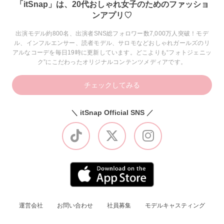
「itSnap」は、20代おしゃれ女子のためのファッショ
ンアプリ♡
出演モデル約800名、出演者SNS総フォロワー数7,000万人突破！モデ
ル、インフルエンサー、読者モデル、サロモなどおしゃれガールズのリ
アルなコーデを毎日19時に更新しています。どこよりも“フォトジェニッ
ク”にこだわったオリジナルコンテンツメディアです。
チェックしてみる
＼ itSnap Official SNS ／
運営会社
お問い合わせ
社員募集
モデルキャスティング