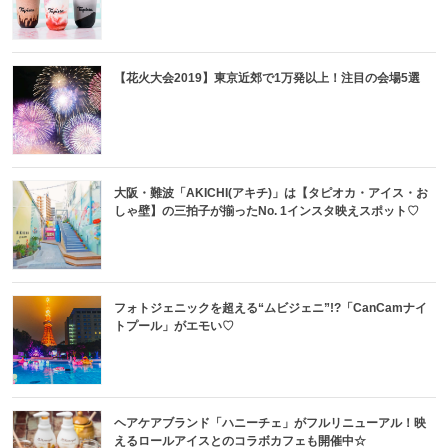
【花火大会2019】東京近郊で1万発以上！注目の会場5選
大阪・難波「AKICHI(アキチ)」は【タピオカ・アイス・お
しゃ壁】の三拍子が揃ったNo. 1インスタ映えスポット♡
フォトジェニックを超える“ムビジェニ”!?「CanCamナイ
トプール」がエモい♡
ヘアケアブランド「ハニーチェ」がフルリニューアル！映
えるロールアイスとのコラボカフェも開催中☆