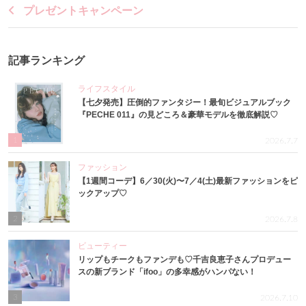
プレゼントキャンペーン
記事ランキング
ライフスタイル
【七夕発売】圧倒的ファンタジー！最旬ビジュアルブック
『PECHE 011』の見どころ＆豪華モデルを徹底解説♡
1
2026.7.7
ファッション
【1週間コーデ】6／30(火)〜7／4(土)最新ファッションをピ
ックアップ♡
2
2026.7.8
ビューティー
リップもチークもファンデも♡千吉良恵子さんプロデュー
スの新ブランド「ifoo」の多幸感がハンパない！
3
2026.7.10