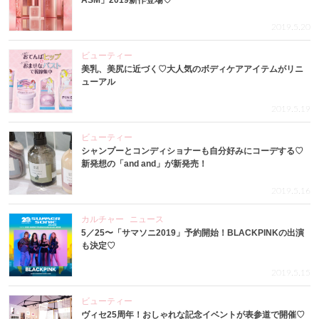
ASM」2019新作登場♡
2019.5.20
ビューティー
美乳、美尻に近づく♡大人気のボディケアアイテムがリニ
ューアル
2019.5.19
ビューティー
シャンプーとコンディショナーも自分好みにコーデする♡
新発想の「and and」が新発売！
2019.5.16
カルチャー
ニュース
5／25〜「サマソニ2019」予約開始！BLACKPINKの出演
も決定♡
2019.5.15
ビューティー
ヴィセ25周年！おしゃれな記念イベントが表参道で開催♡