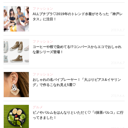
ファッション
ALLプチプラ♡2019年のトレンド水着がそろった「神戸レ
タス」に注目！
2019.6.7
ファッション
コーヒーや桜で染めてる!?コンバースからエコでおしゃれ
な新シリーズ登場！
2019.6.7
ファッション
おしゃれの名バイプレーヤー！「大ぶりピアス&イヤリン
グ」で作るこなれ見え5選♡
2019.6.6
グルメ
ピノやパルムをはんなりといただく♡「♯抹茶パルコ」に行
ってきました！