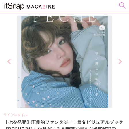
ライフスタイル
ビ
の
【七夕発売】圧倒的ファンタジー！最旬ビジュアルブック