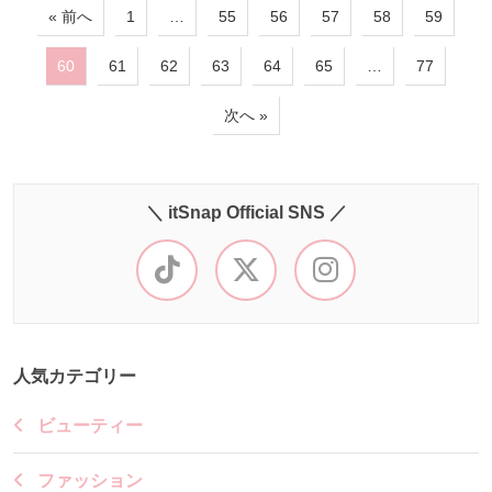
« 前へ
1
…
55
56
57
58
59
60
61
62
63
64
65
…
77
次へ »
＼ itSnap Official SNS ／
人気カテゴリー
ビューティー
ファッション