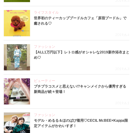
2019.6.5
ライフスタイル
世界初のティーカッププードルカフェ「原宿プードル」で
癒される♡
2019.6.4
ファッション
【ALL1万円以下】レトロ感がオシャレな2019新作浴衣まと
め♡
2019.6.3
ビューティー
プチプラコスメと思えない!?キャンメイクから優秀すぎる
新商品が続々登場！
2019.6.1
ファッション
モデル・めるる＆ほのばび着用♡CECIL McBEE×Kappa限
定アイテムがかわいすぎ！