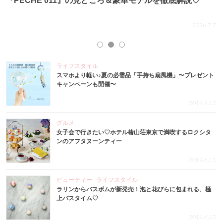
『PECHE 011』の見どころ＆豪華モデルを徹底解説♡
.4
2026.7.7
ライフスタイル
スマホより軽い♪夏の必需品「手持ち扇風機」〜プレゼント
キャンペーンも開催〜
2019.6.12
グルメ
女子会で行きたい♡ホテル椿山荘東京で満喫するロクシタ
ンのアフタヌーンティー
2019.6.11
ビューティー
ライフスタイル
ラリンからバスボムが新発売！泡と花びらに包まれる、極
上バスタイム♡
2019.6.10