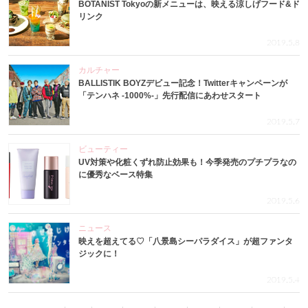
BOTANIST Tokyoの新メニューは、映える涼しげフード&ド
リンク
2019.5.8
カルチャー
BALLISTIK BOYZデビュー記念！Twitterキャンペーンが
「テンハネ -1000%-」先行配信にあわせスタート
2019.5.7
ビューティー
UV対策や化粧くずれ防止効果も！今季発売のプチプラなの
に優秀なベース特集
2019.5.6
ニュース
映えを超えてる♡「八景島シーパラダイス」が超ファンタ
ジックに！
2019.5.4