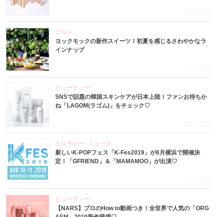
2019.5.24
グルメ
ヨックモックの新作スイーツ！初夏を感じるさわやかなラ
インナップ
2019.5.23
ビューティー
SNSで話題の韓国スキンケアが日本上陸！ファンお待ちか
ね「LAGOM(ラゴム)」をチェック♡
2019.5.23
カルチャー
ニュース
新しいK-POPフェス「K-Fes2019」が8月横浜で開催決
定！「GFRIEND」＆「MAMAMOO」が出演♡
2019.5.21
ビューティー
【NARS】プロのHow to動画つき！全世界で人気の「ORG