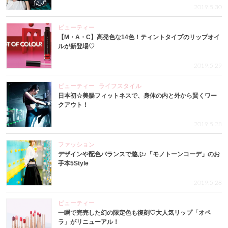
2019.5.30
ビューティー
【M・A・C】高発色な14色！ティントタイプのリップオイ
ルが新登場♡
2019.5.29
ビューティー
ライフスタイル
日本初☆美腸フィットネスで、身体の内と外から賢くワー
クアウト！
2019.5.28
ファッション
デザインや配色バランスで遊ぶ♪「モノトーンコーデ」のお
手本5Style
2019.5.28
ビューティー
一瞬で完売した幻の限定色も復刻♡大人気リップ「オペ
ラ」がリニューアル！