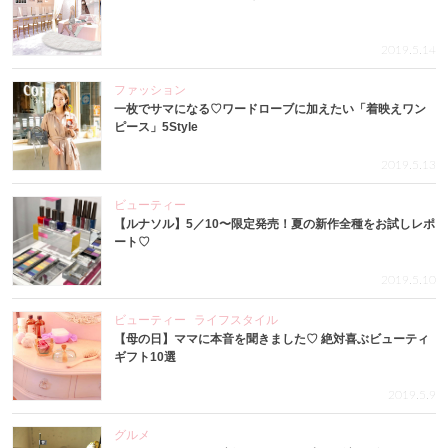
2019.5.14
ファッション
一枚でサマになる♡ワードローブに加えたい「着映えワン
ピース」5Style
2019.5.13
ビューティー
【ルナソル】5／10〜限定発売！夏の新作全種をお試しレポ
ート♡
2019.5.10
ビューティー
ライフスタイル
【母の日】ママに本音を聞きました♡ 絶対喜ぶビューティ
ギフト10選
2019.5.9
グルメ