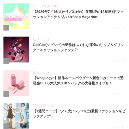
ライフスタイル
【2026年7／16(火)〜7／31(金)】運気UPの12星座別“ファ
ッションアイテム”占い-itSnap Magazine-
2
2026.7.16
ビューティー
CipiCipi(シピシピ)の新作はふくれな渾身のリップ＆グリッ
ター＆クッションファンデ♡
3
2026.7.14
ビューティー
【Wonjungyo】新作ルースパウダー＆新色白みチークで透
明感GET♡大人気スキンパックの大容量タイプも！
4
2026.7.9
ファッション
【1週間コーデ】7／7(火)〜7／11(土)最新ファッションをピ
ックアップ♡
5
2026.7.15