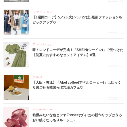
2023.5.31
ファッション
【1週間コーデ】5／23(火)〜5／27(土)最新ファッションを
ピックアップ♡
2023.5.30
ファッション
即トレンドコーデが完成！「SHEIN(シーイン)」で見つけた
【初夏におすすめなセットアイテム】8選
2023.5.29
グルメ
【大阪・堀江】「Abel coffee(アベルコーヒー)」はゆっく
り過ごせる韓国っぽ穴場カフェ♡
2023.5.26
ビューティー
粘膜みたいな色とツヤ♡Visée(ヴィセ)の新作リップはうる
おい続くむっちりルージュ♪