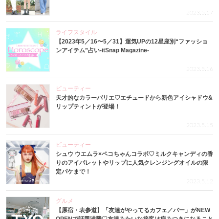
2023.5.17
ライフスタイル
【2023年5／16〜5／31】運気UPの12星座別“ファッショ
ンアイテム”占い-itSnap Magazine-
2023.5.16
ビューティー
天才的なカラーバリエ♡エチュードから新色アイシャドウ&
リップティントが登場！
2023.5.15
ビューティー
シュウ ウエムラ×ペコちゃんコラボ♡ミルクキャンディの香
りのアイパレットやリップに人気クレンジングオイルの限
定パケまで！
2023.5.12
グルメ
【原宿・表参道】「友達がやってるカフェ／バー」がNEW