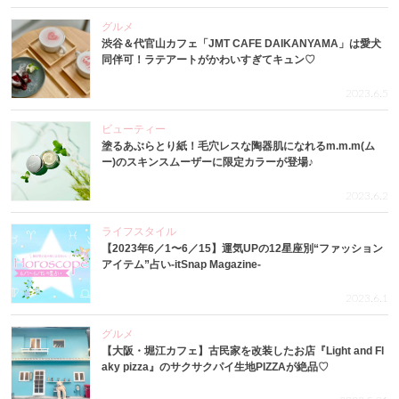
グルメ
渋谷＆代官山カフェ「JMT CAFE DAIKANYAMA」は愛犬
同伴可！ラテアートがかわいすぎてキュン♡
2023.6.5
ビューティー
塗るあぶらとり紙！毛穴レスな陶器肌になれるm.m.m(ム
ー)のスキンスムーザーに限定カラーが登場♪
2023.6.2
ライフスタイル
【2023年6／1〜6／15】運気UPの12星座別“ファッション
アイテム”占い-itSnap Magazine-
2023.6.1
グルメ
【大阪・堀江カフェ】古民家を改装したお店『Light and Fl
aky pizza』のサクサクパイ生地PIZZAが絶品♡