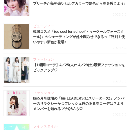
ブリーチが新発売♡セルフカラーで髪色から春を感じよう♪
2023.5.5
ビューティー
韓国コスメ「too cool for school(トゥークールフォースク
ール)」のシェーディングが超小顔みせできるって評判！使
いやすい新色が登場♪
2023.5.4
ファッション
【1週間コーデ】4／25(火)〜4／29(土)最新ファッションを
ピックアップ♡
2023.5.3
ファッション
bis5月号登場の「bis LEADERS(ビスリーダーズ)」メンバ
ーのリラクシーかつフレッシュ感のある春コーデは？より
メンバーを知れるプチQ&Aも♡
2023.5.2
ライフスタイル