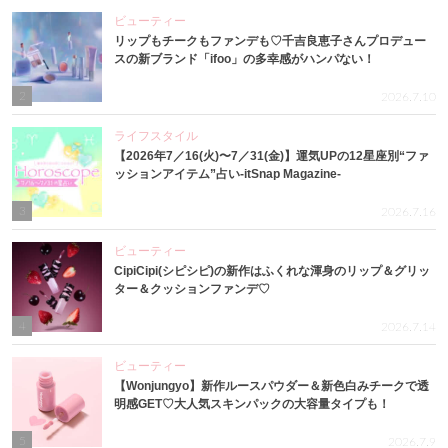
ビューティー
リップもチークもファンデも♡千吉良恵子さんプロデュー
スの新ブランド「ifoo」の多幸感がハンパない！
2
2026.7.10
ライフスタイル
【2026年7／16(火)〜7／31(金)】運気UPの12星座別“ファ
ッションアイテム”占い-itSnap Magazine-
3
2026.7.16
ビューティー
CipiCipi(シピシピ)の新作はふくれな渾身のリップ＆グリッ
ター＆クッションファンデ♡
4
2026.7.14
ビューティー
【Wonjungyo】新作ルースパウダー＆新色白みチークで透
明感GET♡大人気スキンパックの大容量タイプも！
5
2026.7.9