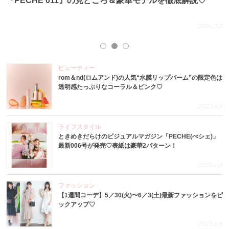
『PECHE 011』の見どころ＆豪華モデルを徹底解説♡
.4
2026.7.7
ビューティー
rom＆nd(ロムアンド)の人気“水膜リップバーム”の限定色は
透明感たっぷりなコーラル＆ピンク♡
2023.6.9
ライフスタイル
ときめきだらけのビジュアルマガジン「PECHE(ぺシェ)」
最新006号が発売♡表紙は豪華2パターン！
2023.6.8
ファッション
【1週間コーデ】5／30(火)〜6／3(土)最新ファッションをピ
ックアップ♡
2023.6.6