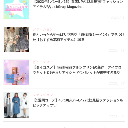
【2023年5／1〜5／15】運気UPの12星座別“ファッション
アイテム”占い-itSnap Magazine-
2023.5.1
ファッション
春といったらやっぱり花柄♡「SHEIN(シーイン)」で見つけ
た【おすすめ花柄アイテム】10選
2023.4.28
ビューティー
【タイコスメ】frunflynn(フルンフリン)の新作！アイブロ
ウキット＆9色入りアイシャドウパレットが優秀すぎる♡
2023.4.27
ファッション
【1週間コーデ】4／18(火)〜4／22(土)最新ファッションを
ピックアップ♡
2023.4.26