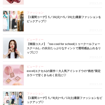
2023.5.25
ファッション
【1週間コーデ】5／16(火)〜5／20(土)最新ファッションを
ピックアップ♡
2023.5.22
ビューティー
【韓国コスメ】「too cool for school(トゥークールフォー
スクール)」の水分たっぷりなティントで透明感あふれるリ
ップに♡
2023.5.19
ビューティー
excel(エクセル)の新作！大人気アイシャドウの“桃色”限定
カラーで甘くきらめく目元に♡
2023.5.18
ファッション
【1週間コーデ】5／9(火)〜5／13(土)最新ファッションをピ
ックアップ♡