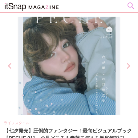
ライフスタイル
ビ
の
【七夕発売】圧倒的ファンタジー！最旬ビジュアルブック