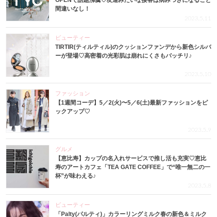
OPENで話題沸騰♡友達みたいな接客は病みつきになること
間違いなし！
2023.5.11
ビューティー
TIRTIR(ティルティル)のクッションファンデから新色シルバ
ーが登場♡高密着の光彩肌は崩れにくさもバッチリ♪
2023.5.10
ファッション
【1週間コーデ】5／2(火)〜5／6(土)最新ファッションをピ
ックアップ♡
2023.5.9
グルメ
【恵比寿】カップの名入れサービスで推し活も充実♡恵比
寿のアートカフェ「TEA GATE COFFEE」で“唯一無二の一
杯”が味わえる♪
2023.5.8
ビューティー
「Palty(パルティ)」カラーリングミルク春の新色＆ミルク