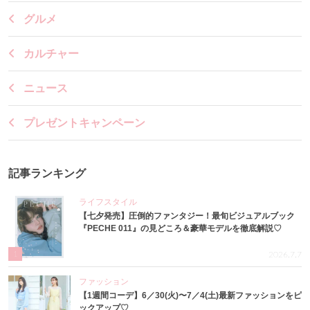
グルメ
カルチャー
ニュース
プレゼントキャンペーン
記事ランキング
ライフスタイル
【七夕発売】圧倒的ファンタジー！最旬ビジュアルブック
『PECHE 011』の見どころ＆豪華モデルを徹底解説♡
1
2026.7.7
ファッション
【1週間コーデ】6／30(火)〜7／4(土)最新ファッションをピ
ックアップ♡