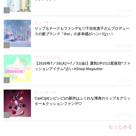
2
2026.7.8
ビューティー
リップもチークもファンデも♡千吉良恵子さんプロデュー
スの新ブランド「ifoo」の多幸感がハンパない！
3
2026.7.10
ライフスタイル
【2026年7／16(火)〜7／31(金)】運気UPの12星座別“ファ
ッションアイテム”占い-itSnap Magazine-
4
2026.7.16
ビューティー
CipiCipi(シピシピ)の新作はふくれな渾身のリップ＆グリッ
ター＆クッションファンデ♡
5
2026.7.14
もっとみる