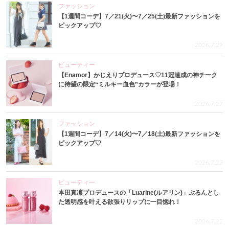
ファッション
【1週間コーデ】7／21(火)〜7／25(土)最新ファッションを
ピックアップ♡
2026.7.29
ビューティー
【Enamor】かじえりプロデュース♡11冠達成の神チーク
に待望の限定“ミルキー血色”カラーが登場！
2026.7.27
ファッション
【1週間コーデ】7／14(火)〜7／18(土)最新ファッションを
ピックアップ♡
2026.7.23
ビューティー
本田真凜プロデュースの「Luarine(ルアリン)」ぷるんとし
た透明感を叶える欲張りリップに一目惚れ！
2026.7.22