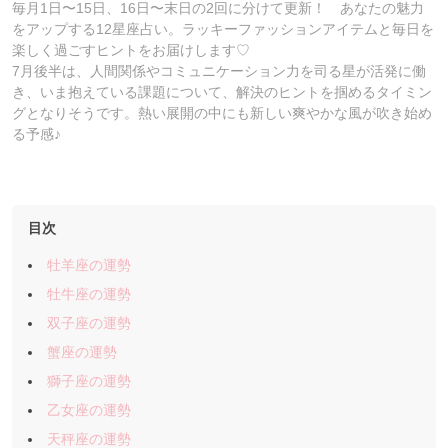
毎月1日〜15日、16日〜末日の2回に分けて更新！ あなたの魅力
をアップする12星座占い。ラッキーファッションアイテムと毎日を
楽しく過ごすヒントをお届けします♡
7月後半は、人間関係やコミュニケーション力を司る星が活発に働
き、いま抱えている課題について、解決のヒントを掴めるタイミン
グとなりそうです。熱い展開の中にも新しい爽やかな風が吹き始め
る予感♪
目次
牡羊座の運勢
牡牛座の運勢
双子座の運勢
蟹座の運勢
獅子座の運勢
乙女座の運勢
天秤座の運勢