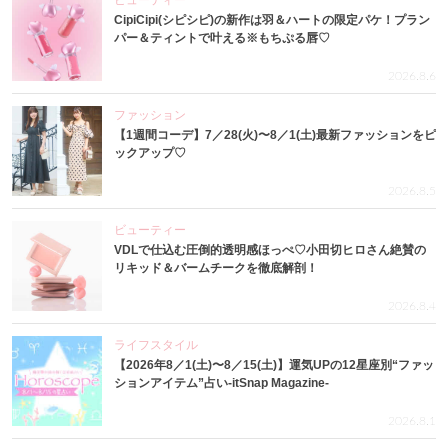
CipiCipi(シピシピ)の新作は羽＆ハートの限定パケ！プラン
パー＆ティントで叶える※もちぷる唇♡
2026.8.6
ファッション
【1週間コーデ】7／28(火)〜8／1(土)最新ファッションをピ
ックアップ♡
2026.8.5
ビューティー
VDLで仕込む圧倒的透明感ほっぺ♡小田切ヒロさん絶賛の
リキッド＆バームチークを徹底解剖！
2026.8.4
ライフスタイル
【2026年8／1(土)〜8／15(土)】運気UPの12星座別“ファッ
ションアイテム”占い-itSnap Magazine-
2026.8.1