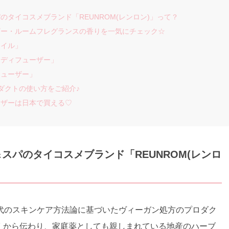
タイコスメブランド「REUNROM(レンロン)」って？
ザー・ルームフレグランスの香りを一気にチェック☆
オイル」
ンディフューザー」
フューザー」
ダクトの使い方をご紹介♪
ーザーは日本で買える♡
スパのタイコスメブランド「REUNROM(レンロ
代のスキンケア方法論に基づいたヴィーガン処方のプロダク
に古くから伝わり、家庭薬としても親しまれている地産のハーブ