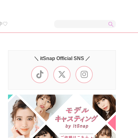
中♡
＼ itSnap Official SNS ／