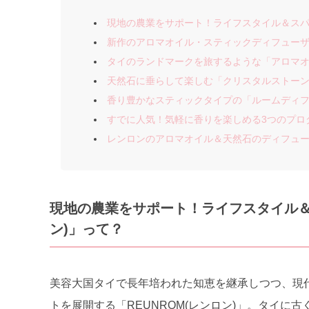
現地の農業をサポート！ライフスタイル＆スパの
新作のアロマオイル・スティックディフュー
タイのランドマークを旅するような「アロマ
天然石に垂らして楽しむ「クリスタルストー
香り豊かなスティックタイプの「ルームディ
すでに人気！気軽に香りを楽しめる3つのプロ
レンロンのアロマオイル＆天然石のディフュ
現地の農業をサポート！ライフスタイル＆
ン)」って？
美容大国タイで長年培われた知恵を継承しつつ、現
トを展開する「REUNROM(レンロン)」。タイ