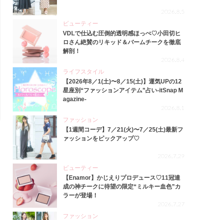
2026.8.5
ビューティー
VDLで仕込む圧倒的透明感ほっぺ♡小田切ヒ
ロさん絶賛のリキッド＆バームチークを徹底
解剖！
2026.8.4
ライフスタイル
【2026年8／1(土)〜8／15(土)】運気UPの12
星座別“ファッションアイテム”占い-itSnap M
agazine-
2026.8.1
ファッション
【1週間コーデ】7／21(火)〜7／25(土)最新フ
ァッションをピックアップ♡
2026.7.29
ビューティー
【Enamor】かじえりプロデュース♡11冠達
成の神チークに待望の限定“ミルキー血色”カ
ラーが登場！
2026.7.27
ファッション