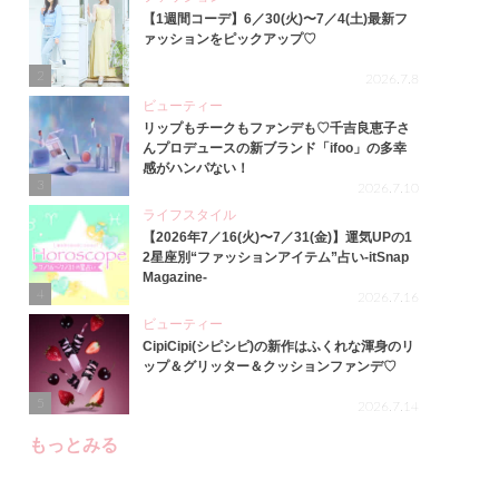
【1週間コーデ】6／30(火)〜7／4(土)最新フ
ァッションをピックアップ♡
2
2026.7.8
ビューティー
リップもチークもファンデも♡千吉良恵子さ
んプロデュースの新ブランド「ifoo」の多幸
感がハンパない！
3
2026.7.10
ライフスタイル
【2026年7／16(火)〜7／31(金)】運気UPの1
2星座別“ファッションアイテム”占い-itSnap
Magazine-
4
2026.7.16
ビューティー
CipiCipi(シピシピ)の新作はふくれな渾身のリ
ップ＆グリッター＆クッションファンデ♡
5
2026.7.14
もっとみる