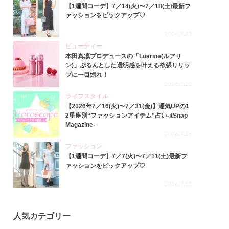
【1週間コーデ】7／14(火)〜7／18(土)最新フ
ァッションをピックアップ♡
2026.7.23
ビューティー
本田真凜プロデュースの「Luarine(ルアリ
ン)」ぷるんとした透明感を叶える欲張りリッ
プに一目惚れ！
2026.7.22
ライフスタイル
【2026年7／16(火)〜7／31(金)】運気UPの1
2星座別“ファッションアイテム”占い-itSnap
Magazine-
2026.7.16
ファッション
【1週間コーデ】7／7(火)〜7／11(土)最新フ
ァッションをピックアップ♡
2026.7.15
人気カテゴリー