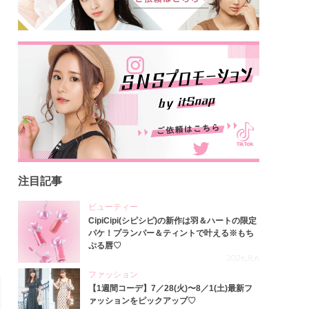
注目記事
ビューティー
CipiCipi(シピシピ)の新作は羽＆ハートの限定
パケ！プランパー＆ティントで叶える※もち
ぷる唇♡
2026.8.6
ファッション
【1週間コーデ】7／28(火)〜8／1(土)最新フ
ァッションをピックアップ♡