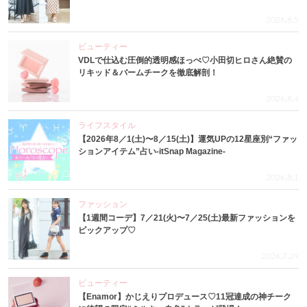
2026.8.5
ビューティー
VDLで仕込む圧倒的透明感ほっぺ♡小田切ヒロさん絶賛の
リキッド＆バームチークを徹底解剖！
2026.8.4
ライフスタイル
【2026年8／1(土)〜8／15(土)】運気UPの12星座別“ファッ
ションアイテム”占い-itSnap Magazine-
2026.8.1
ファッション
【1週間コーデ】7／21(火)〜7／25(土)最新ファッションを
ピックアップ♡
2026.7.29
ビューティー
【Enamor】かじえりプロデュース♡11冠達成の神チーク