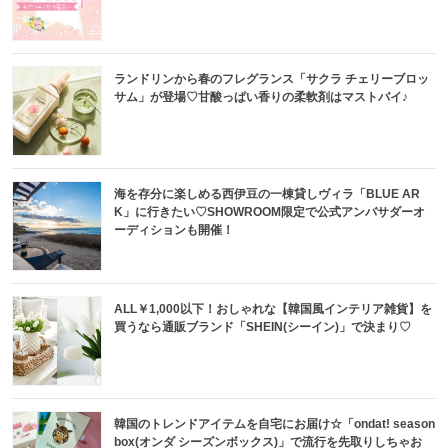
ランドリンから春のフレグランス「サクラ チェリーブロッ
サム」が登場♡甘酸っぱい香りの柔軟剤はマストバイ♪
海を存分に楽しめる西伊豆の一棟貸しヴィラ「BLUE AR
K」に行きたい♡SHOWROOM限定で公式アンバサダーオ
ーディションも開催！
ALL￥1,000以下！おしゃれな【韓国風インテリア雑貨】を
買うなら通販ブランド「SHEIN(シーイン)」で決まり♡
韓国のトレンドアイテムを自宅にお届け☆「ondat! season
box(オンダ シーズンボックス)」で流行を先取りしちゃお