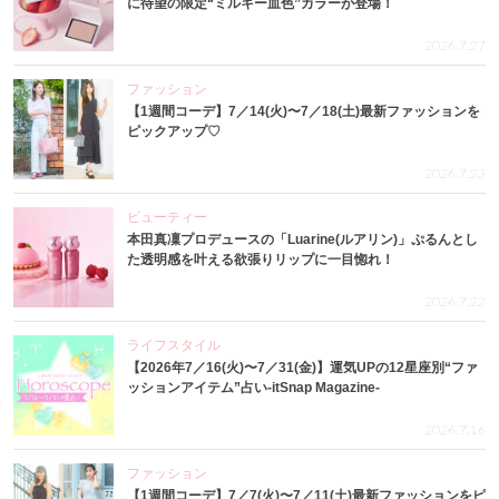
に待望の限定“ミルキー血色”カラーが登場！
2026.7.27
ファッション
【1週間コーデ】7／14(火)〜7／18(土)最新ファッションを
ピックアップ♡
2026.7.23
ビューティー
本田真凜プロデュースの「Luarine(ルアリン)」ぷるんとし
た透明感を叶える欲張りリップに一目惚れ！
2026.7.22
ライフスタイル
【2026年7／16(火)〜7／31(金)】運気UPの12星座別“ファ
ッションアイテム”占い-itSnap Magazine-
2026.7.16
ファッション
【1週間コーデ】7／7(火)〜7／11(土)最新ファッションをピ