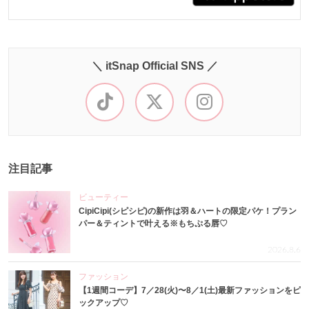
＼ itSnap Official SNS ／
注目記事
ビューティー
CipiCipi(シピシピ)の新作は羽＆ハートの限定パケ！プラン
パー＆ティントで叶える※もちぷる唇♡
2026.8.6
ファッション
【1週間コーデ】7／28(火)〜8／1(土)最新ファッションをピ
ックアップ♡