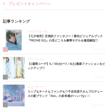
プレゼントキャンペーン
記事ランキング
ライフスタイル
【七夕発売】圧倒的ファンタジー！最旬ビジュアルブック
『PECHE 011』の見どころ＆豪華モデルを徹底解説♡
1
2026.7.7
ファッション
【1週間コーデ】6／30(火)〜7／4(土)最新ファッションをピ
ックアップ♡
2
2026.7.8
ビューティー
リップもチークもファンデも♡千吉良恵子さんプロデュー
スの新ブランド「ifoo」の多幸感がハンパない！
3
2026.7.10