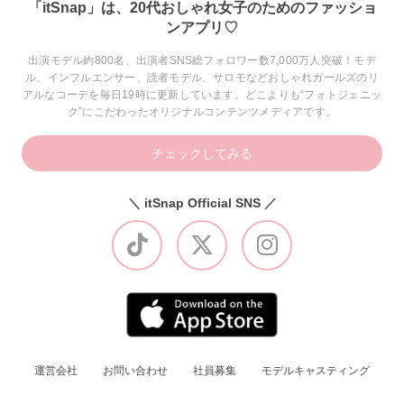
「itSnap」は、20代おしゃれ女子のためのファッショ
ンアプリ♡
出演モデル約800名、出演者SNS総フォロワー数7,000万人突破！モデ
ル、インフルエンサー、読者モデル、サロモなどおしゃれガールズのリ
アルなコーデを毎日19時に更新しています。どこよりも“フォトジェニッ
ク”にこだわったオリジナルコンテンツメディアです。
チェックしてみる
＼ itSnap Official SNS ／
運営会社
お問い合わせ
社員募集
モデルキャスティング