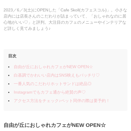
2023／6／3(土)にOPENした「Cafe Skoll(カフェスコル)」。小さな
店内には店長さんのこだわりが詰まっていて、「おしゃれなのに居
心地がいい♡」と評判。大注目のカフェのメニューやインテリアな
ど詳しく見てみましょう♪
目次
自由が丘におしゃれカフェがNEW OPEN☆
白基調でかわいい店内はSNS映えもバッチリ♡
一番人気のこだわりホットサンドは絶品◎
Instagramでもカフェ通から絶賛の声♡
アクセス方法をチェック♪ペット同伴の際は要予約！
自由が丘におしゃれカフェがNEW OPEN☆