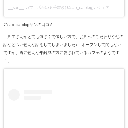
__sae__ カフェ活☕︎ゆる手書き(@sae_cafelog)がシェアした投稿
＠sae_cafelogサンの口コミ
「店主さんがとても気さくで優しい方で、お店へのこだわりや他の
話などつい色んな話をしてしまいました♪ オープンして間もない
ですが、既に色んな年齢層の方に愛されているカフェのようです
♡」