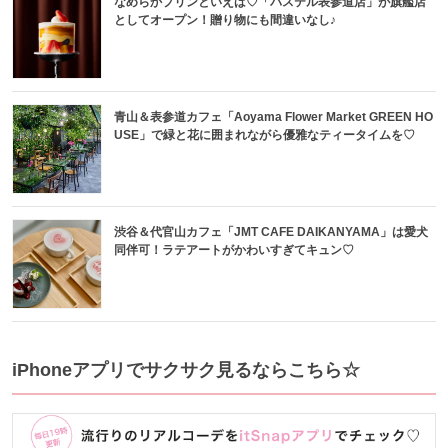
なめらかプリンといえば♡「パステル表参道店」が旗艦店
としてオープン！贈り物にも間違いなし♪
青山＆表参道カフェ「Aoyama Flower Market GREEN HO
USE」で緑と花に囲まれながら優雅なティータイムを♡
渋谷＆代官山カフェ「JMT CAFE DAIKANYAMA」は愛犬
同伴可！ラテアートがかわいすぎてキュン♡
iPhoneアプリでサクサク見るならこちら☆