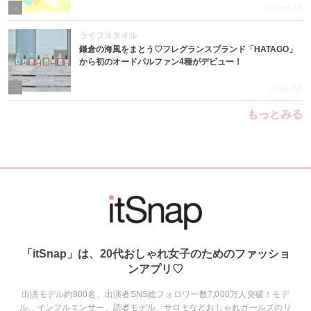
4
2026.7.16
ライフスタイル
鎌倉の海風をまとう♡フレグランスブランド「HATAGO」
から初のオードパルファン4種がデビュー！
5
2026.7.6
もっとみる
「itSnap」は、20代おしゃれ女子のためのファッショ
ンアプリ♡
出演モデル約800名、出演者SNS総フォロワー数7,000万人突破！モデ
ル、インフルエンサー、読者モデル、サロモなどおしゃれガールズのリ