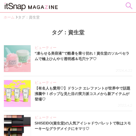
ホーム
タグ：資生堂
タグ：資生堂
ビューティー
“凍らせる美容液”で酷暑を乗り切れ！資生堂のソルベセラ
ムで極上ひんやり透明感＆毛穴ケア♡
2026.6.22
ビューティー
【有名人も愛用♡】ドランク エレファントが世界中で話題
沸騰中！ポップな見た目の実力派コスメから新アイテムが
登場♡
2022.4.2
ビューティー
SHISEIDO(資生堂)の人気アイシャドウパレットで秋はスモ
ーキーなグラデメイクにキマリ♡