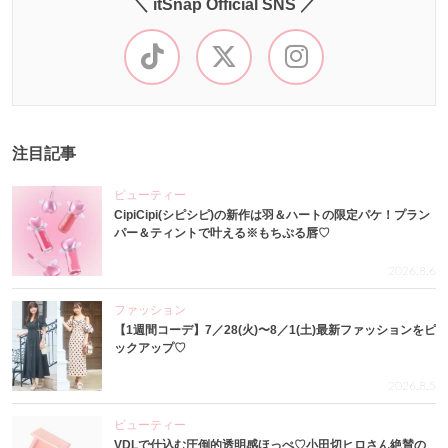
＼ itSnap Official SNS ／
注目記事
ビューティー
CipiCipi(シピシピ)の新作は羽＆ハートの限定パケ！プラン
パー＆ティントで叶える※もちぷる唇♡
2026.8.6
ファッション
【1週間コーデ】7／28(火)〜8／1(土)最新ファッションをピ
ックアップ♡
2026.8.5
ビューティー
VDLで仕込む圧倒的透明感ほっぺ♡小田切ヒロさん絶賛の