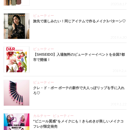
2020.8.17
ビューティー
旅先で楽しみたい！同じアイテムで作るメイク3パターン♡
2019.4.30
ビューティー
【SHISEIDO】入場無料のビューティーイベントを全国7都
市で開催！
2019.2.4
ビューティー
クレ・ド・ポー ボーテの新作で大人っぽリップを手に入れ
ろ♡
2019.1.22
カルチャー
ビューティー
“ビニール質感”をメイクにも！きらめきが美しいメイクコ
フレが限定発売