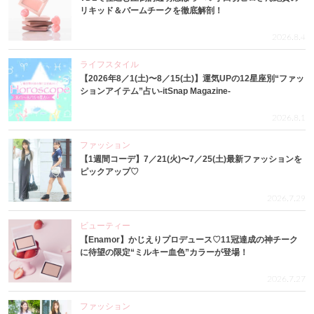
リキッド＆バームチークを徹底解剖！
2026.8.4
ライフスタイル
【2026年8／1(土)〜8／15(土)】運気UPの12星座別“ファッ
ションアイテム”占い-itSnap Magazine-
2026.8.1
ファッション
【1週間コーデ】7／21(火)〜7／25(土)最新ファッションを
ピックアップ♡
2026.7.29
ビューティー
【Enamor】かじえりプロデュース♡11冠達成の神チーク
に待望の限定“ミルキー血色”カラーが登場！
2026.7.27
ファッション