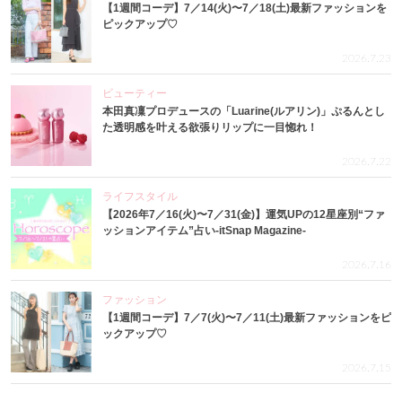
【1週間コーデ】7／14(火)〜7／18(土)最新ファッションを
ピックアップ♡
2026.7.23
ビューティー
本田真凜プロデュースの「Luarine(ルアリン)」ぷるんとし
た透明感を叶える欲張りリップに一目惚れ！
2026.7.22
ライフスタイル
【2026年7／16(火)〜7／31(金)】運気UPの12星座別“ファ
ッションアイテム”占い-itSnap Magazine-
2026.7.16
ファッション
【1週間コーデ】7／7(火)〜7／11(土)最新ファッションをピ
ックアップ♡
2026.7.15