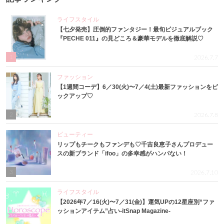
ライフスタイル
【七夕発売】圧倒的ファンタジー！最旬ビジュアルブック
『PECHE 011』の見どころ＆豪華モデルを徹底解説♡
1
2026.7.7
ファッション
【1週間コーデ】6／30(火)〜7／4(土)最新ファッションをピ
ックアップ♡
2
2026.7.8
ビューティー
リップもチークもファンデも♡千吉良恵子さんプロデュー
スの新ブランド「ifoo」の多幸感がハンパない！
3
2026.7.10
ライフスタイル
【2026年7／16(火)〜7／31(金)】運気UPの12星座別“ファ
ッションアイテム”占い-itSnap Magazine-