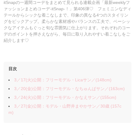
itSnapの一週間コーデをまとめて見られる連載企画「最新weeklyフ
ァッションまとめコーデ-itSnap-！」第406弾♡ フェミニンなディ
テールからシックな着こなしまで、印象の異なる4つのスタイリン
グをピックアップ。柔らかな素材感やバランスの工夫で、ベーシッ
クなアイテムもぐっと旬な雰囲気に仕上がります。それぞれのコー
デのポイントを押さえながら、毎日に取り入れやすい着こなしをご
紹介します♡
目次
3／17(火)公開：フリーモデル・Licaサン／(148cm)
3／20(金)公開：フリーモデル・なちゅんぱサン／(163cm)
3／24(火)公開：フリーモデル・かなえサン／(155cm)
3／27(金)公開：モデル・山野井まやかサン／30歳 (157c
m)