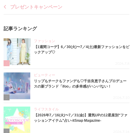
プレゼントキャンペーン
記事ランキング
ファッション
【1週間コーデ】6／30(火)〜7／4(土)最新ファッションをピ
ックアップ♡
1
2026.7.8
ビューティー
リップもチークもファンデも♡千吉良恵子さんプロデュー
スの新ブランド「ifoo」の多幸感がハンパない！
2
2026.7.10
ライフスタイル
【2026年7／16(火)〜7／31(金)】運気UPの12星座別“ファ
ッションアイテム”占い-itSnap Magazine-
3
2026.7.16