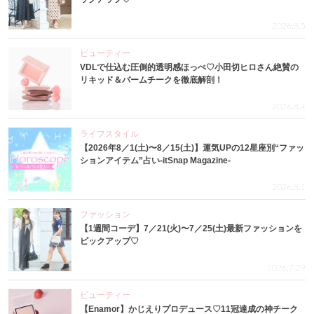
2026.8.5
ビューティー
VDLで仕込む圧倒的透明感ほっぺ♡小田切ヒロさん絶賛の
リキッド＆バームチークを徹底解剖！
2026.8.4
ライフスタイル
【2026年8／1(土)〜8／15(土)】運気UPの12星座別“ファッ
ションアイテム”占い-itSnap Magazine-
2026.8.1
ファッション
【1週間コーデ】7／21(火)〜7／25(土)最新ファッションを
ピックアップ♡
2026.7.29
ビューティー
【Enamor】かじえりプロデュース♡11冠達成の神チーク