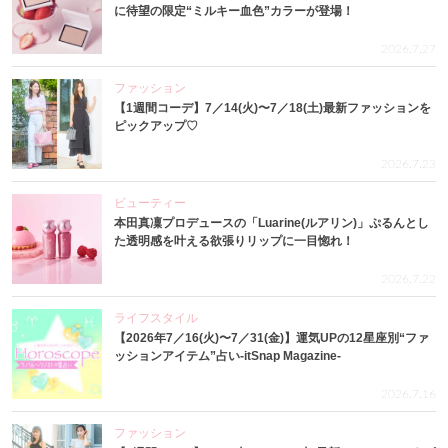
に待望の限定“ミルキー血色”カラーが登場！
2026.7.27
ファッション
【1週間コーデ】7／14(火)〜7／18(土)最新ファッションを
ピックアップ♡
2026.7.23
ビューティー
本田真凜プロデュースの「Luarine(ルアリン)」ぷるんとし
た透明感を叶える欲張りリップに一目惚れ！
2026.7.22
ライフスタイル
【2026年7／16(火)〜7／31(金)】運気UPの12星座別“ファ
ッションアイテム”占い-itSnap Magazine-
2026.7.16
ファッション