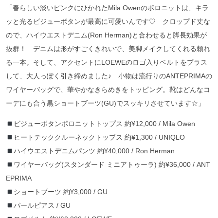
「春らしい淡いピンクにひかれたMila Owenのポロニットは、キラ
ッと光るビジューボタンが最高に可愛いんです♡ クロップド丈な
ので、ハイウエストデニム(Ron Herman)と合わせると脚長効果が
抜群！ デニムは形がすごくきれいで、美脚メイクしてくれる頼れ
る一本。そして、アクセントにLOEWEのロゴ入りベルトをプラス
して、大人っぽく引き締めました♪ 小物は流行りのANTEPRIMAの
ワイヤーバッグで、華やかなきらめきをトッピング。靴はどんなコ
ーデにも合う黒ショートブーツ(GU)でスッキリさせています☆」
ビジューボタンポロニットトップス 約¥12,000 / Mila Owen
ヒートテッククルーネックトップス 約¥1,300 / UNIQLO
ハイウエストデニムパンツ 約¥40,000 / Ron Herman
ワイヤーバッグ(スタンダード ミニアトゥーラ) 約¥36,000 / ANT
EPRIMA
ショートブーツ 約¥3,000 / GU
パールピアス / GU