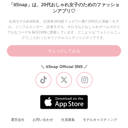
「itSnap」は、20代おしゃれ女子のためのファッショ
ンアプリ♡
出演モデル約800名、出演者SNS総フォロワー数7,000万人突破！モデ
ル、インフルエンサー、読者モデル、サロモなどおしゃれガールズのリ
アルなコーデを毎日19時に更新しています。どこよりも“フォトジェニッ
ク”にこだわったオリジナルコンテンツメディアです。
チェックしてみる
＼ itSnap Official SNS ／
運営会社
お問い合わせ
社員募集
モデルキャスティング