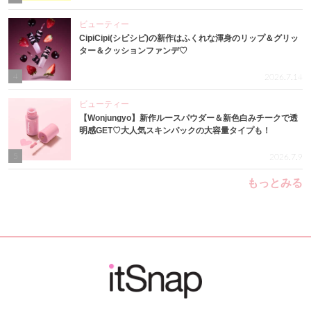
ビューティー
CipiCipi(シピシピ)の新作はふくれな渾身のリップ＆グリッ
ター＆クッションファンデ♡
4
2026.7.14
ビューティー
【Wonjungyo】新作ルースパウダー＆新色白みチークで透
明感GET♡大人気スキンパックの大容量タイプも！
5
2026.7.9
もっとみる