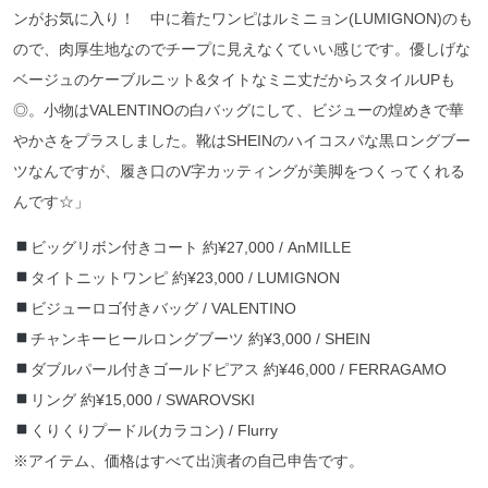
ンがお気に入り！ 中に着たワンピはルミニョン(LUMIGNON)のも
ので、肉厚生地なのでチープに見えなくていい感じです。優しげな
ベージュのケーブルニット&タイトなミニ丈だからスタイルUPも
◎。小物はVALENTINOの白バッグにして、ビジューの煌めきで華
やかさをプラスしました。靴はSHEINのハイコスパな黒ロングブー
ツなんですが、履き口のV字カッティングが美脚をつくってくれる
んです☆」
ビッグリボン付きコート 約¥27,000 / AnMILLE
タイトニットワンピ 約¥23,000 / LUMIGNON
ビジューロゴ付きバッグ / VALENTINO
チャンキーヒールロングブーツ 約¥3,000 / SHEIN
ダブルパール付きゴールドピアス 約¥46,000 / FERRAGAMO
リング 約¥15,000 / SWAROVSKI
くりくりプードル(カラコン) / Flurry
※アイテム、価格はすべて出演者の自己申告です。