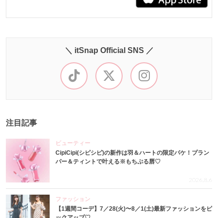
＼ itSnap Official SNS ／
注目記事
ビューティー
CipiCipi(シピシピ)の新作は羽＆ハートの限定パケ！プラン
パー＆ティントで叶える※もちぷる唇♡
2026.8.6
ファッション
【1週間コーデ】7／28(火)〜8／1(土)最新ファッションをピ
ックアップ♡