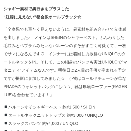
シャギー素材で奥行きをプラスした
“妊婦に見えない”都会派オールブラック☆
「全身黒でも重たく見えないように、異素材を組み合わせて立体感
を出しました♪ メインはSHEINのシャギーベスト。ふんわりした
毛並みとペプラムみたいなバルーンのすそがすごく可愛くて、一枚
でサマになるんです♡ インナーには着回し力抜群なUNIQLOのタ
ートルネックをIN。そして、この細身のパンツも実はUNIQLOで“マ
タニティ”アイテムなんです。明後日に2人目の子供が産まれる予定
ですが撮影に参加してみました☆ 小物はゴールドチェーンが◎な
PRADAのウォレットバッグにしつつ、靴は厚底ローファー(RAGEB
LUE)を合わせています！」
バルーンすそシャギーベスト 約¥1,500 / SHEIN
タートルネックニットトップス 約¥3,000 / UNIQLO
スラックスパンツ 約¥4,000 / UNIQLO