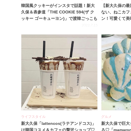
韓国風クッキーがインスタで話題！新大
【新大久保の最
久保＆表参道「THE COOKIE 594(ザ ク
ない、ねこカフ
ッキー ゴーキューヨン)」で渡韓ごっこも
ン！可愛くて美
したい♡
おう♪
2022.7.15
ライフスタイル
グルメ
新大久保「lattencos(ラテアンドコス)」
新大久保で巨大
は韓国コスメ＆カフェの贅沢ショップ♡
る♡「mamaro