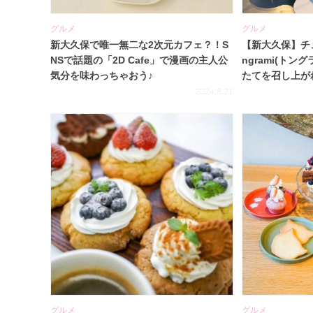
グルメ
グルメ
新大久保で唯一無二な2次元カフェ？！S
【新大久保】チ
NSで話題の「2D Cafe」で漫画の主人公
ngrami(ト
気分を味わっちゃおう♪
たてを召し上が
2024.8.21
グルメ
グルメ