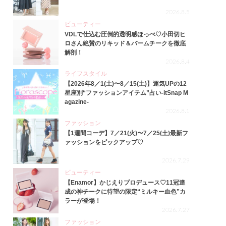
2026.8.5
ビューティー
VDLで仕込む圧倒的透明感ほっぺ♡小田切ヒ
ロさん絶賛のリキッド＆バームチークを徹底
解剖！
2026.8.4
ライフスタイル
【2026年8／1(土)〜8／15(土)】運気UPの12
星座別“ファッションアイテム”占い-itSnap M
agazine-
2026.8.1
ファッション
【1週間コーデ】7／21(火)〜7／25(土)最新フ
ァッションをピックアップ♡
2026.7.29
ビューティー
【Enamor】かじえりプロデュース♡11冠達
成の神チークに待望の限定“ミルキー血色”カ
ラーが登場！
2026.7.27
ファッション