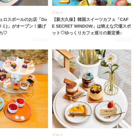
グルメ
ュロスボールのお店「Do
【新大久保】韓国スイーツカフェ「CAF
ングラミ)」がオープン！揚げ
E SECRET WINDOW」は映えな穴場スポ
れ♡
ット♡ゆっくりカフェ巡りの新定番♪
2024.3.28
2022.7.23
グルメ