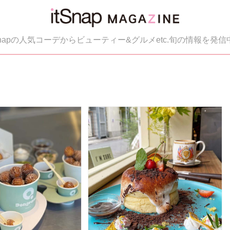
tSnapの人気コーデからビューティー&グルメetc.旬の情報を発信