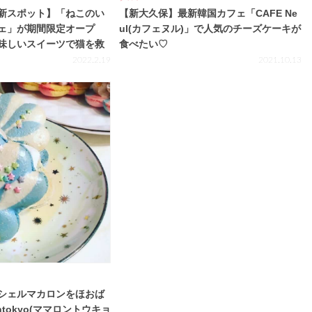
新スポット】「ねこのい
【新大久保】最新韓国カフェ「CAFE Ne
ェ」が期間限定オープ
ul(カフェヌル)」で人気のチーズケーキが
味しいスイーツで猫を救
食べたい♡
2022.2.19
2021.10.13
シェルマカロンをほおば
ntokyo(ママロントウキョ