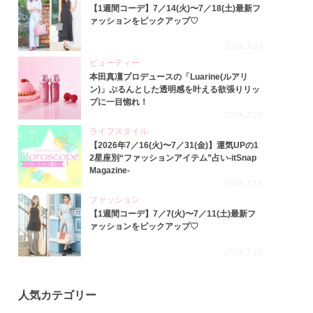
【1週間コーデ】7／14(火)〜7／18(土)最新フ
ァッションをピックアップ♡
2026.7.23
ビューティー
本田真凜プロデュースの「Luarine(ルアリ
ン)」ぷるんとした透明感を叶える欲張りリッ
プに一目惚れ！
2026.7.22
ライフスタイル
【2026年7／16(火)〜7／31(金)】運気UPの1
2星座別“ファッションアイテム”占い-itSnap
Magazine-
2026.7.16
ファッション
【1週間コーデ】7／7(火)〜7／11(土)最新フ
ァッションをピックアップ♡
2026.7.15
人気カテゴリー