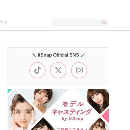
中♡
＼ itSnap Official SNS ／