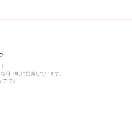
♡
破！
毎日19時に更新しています。
ィアです。