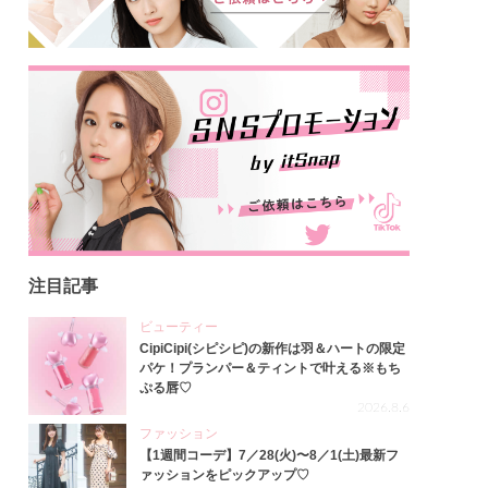
注目記事
ビューティー
CipiCipi(シピシピ)の新作は羽＆ハートの限定
パケ！プランパー＆ティントで叶える※もち
ぷる唇♡
2026.8.6
ファッション
【1週間コーデ】7／28(火)〜8／1(土)最新フ
ァッションをピックアップ♡