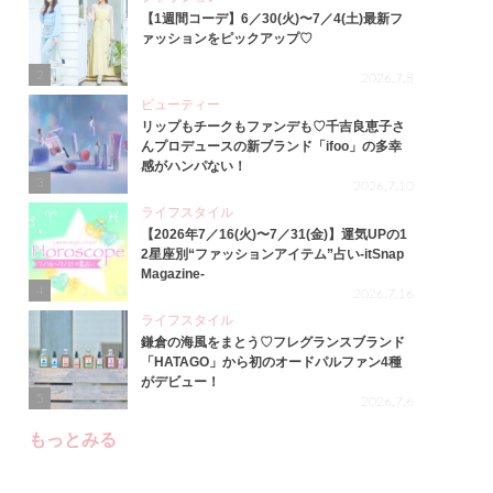
【1週間コーデ】6／30(火)〜7／4(土)最新フ
ァッションをピックアップ♡
2
2026.7.8
ビューティー
リップもチークもファンデも♡千吉良恵子さ
んプロデュースの新ブランド「ifoo」の多幸
感がハンパない！
3
2026.7.10
ライフスタイル
【2026年7／16(火)〜7／31(金)】運気UPの1
2星座別“ファッションアイテム”占い-itSnap
Magazine-
4
2026.7.16
ライフスタイル
鎌倉の海風をまとう♡フレグランスブランド
「HATAGO」から初のオードパルファン4種
がデビュー！
5
2026.7.6
もっとみる