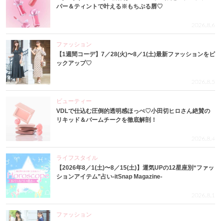
パー＆ティントで叶える※もちぷる唇♡
2026.8.6
ファッション
【1週間コーデ】7／28(火)〜8／1(土)最新ファッションをピ
ックアップ♡
2026.8.5
ビューティー
VDLで仕込む圧倒的透明感ほっぺ♡小田切ヒロさん絶賛の
リキッド＆バームチークを徹底解剖！
2026.8.4
ライフスタイル
【2026年8／1(土)〜8／15(土)】運気UPの12星座別“ファッ
ションアイテム”占い-itSnap Magazine-
2026.8.1
ファッション