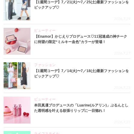
【1週間コーデ】7／21(火)〜7／25(土)最新ファッションを
ピックアップ♡
2026.7.29
ビューティー
【Enamor】かじえりプロデュース♡11冠達成の神チーク
に待望の限定“ミルキー血色”カラーが登場！
2026.7.27
ファッション
【1週間コーデ】7／14(火)〜7／18(土)最新ファッションを
ピックアップ♡
2026.7.23
ビューティー
本田真凜プロデュースの「Luarine(ルアリン)」ぷるんとし
た透明感を叶える欲張りリップに一目惚れ！
2026.7.22
ライフスタイル