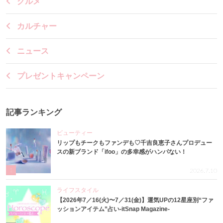
グルメ
カルチャー
ニュース
プレゼントキャンペーン
記事ランキング
ビューティー
リップもチークもファンデも♡千吉良恵子さんプロデュー
スの新ブランド「ifoo」の多幸感がハンパない！
1
2026.7.10
ライフスタイル
【2026年7／16(火)〜7／31(金)】運気UPの12星座別“ファ
ッションアイテム”占い-itSnap Magazine-