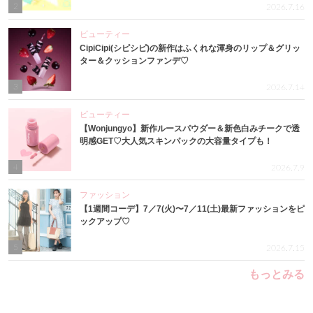
2
2026.7.16
ビューティー
CipiCipi(シピシピ)の新作はふくれな渾身のリップ＆グリッ
ター＆クッションファンデ♡
3
2026.7.14
ビューティー
【Wonjungyo】新作ルースパウダー＆新色白みチークで透
明感GET♡大人気スキンパックの大容量タイプも！
4
2026.7.9
ファッション
【1週間コーデ】7／7(火)〜7／11(土)最新ファッションをピ
ックアップ♡
5
2026.7.15
もっとみる