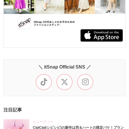
＼ itSnap Official SNS ／
注目記事
ビューティー
CipiCipi(シピシピ)の新作は羽＆ハートの限定パケ！プラン