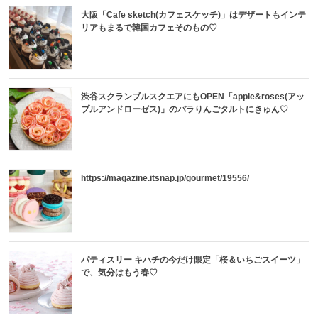
大阪「Cafe sketch(カフェスケッチ)」はデザートもインテ
リアもまるで韓国カフェそのもの♡
渋谷スクランブルスクエアにもOPEN「apple&roses(アッ
プルアンドローゼス)」のバラりんごタルトにきゅん♡
https://magazine.itsnap.jp/gourmet/19556/
パティスリー キハチの今だけ限定「桜＆いちごスイーツ」
で、気分はもう春♡