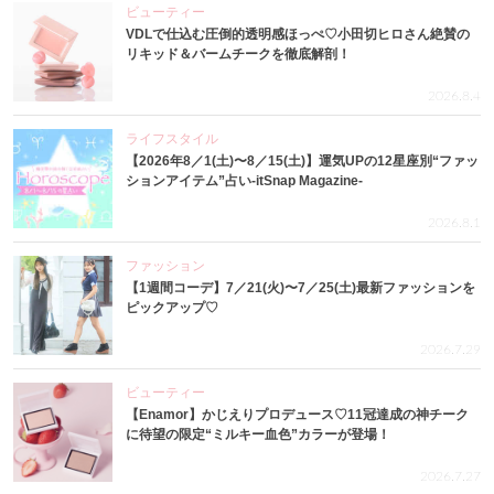
ビューティー
VDLで仕込む圧倒的透明感ほっぺ♡小田切ヒロさん絶賛の
リキッド＆バームチークを徹底解剖！
2026.8.4
ライフスタイル
【2026年8／1(土)〜8／15(土)】運気UPの12星座別“ファッ
ションアイテム”占い-itSnap Magazine-
2026.8.1
ファッション
【1週間コーデ】7／21(火)〜7／25(土)最新ファッションを
ピックアップ♡
2026.7.29
ビューティー
【Enamor】かじえりプロデュース♡11冠達成の神チーク
に待望の限定“ミルキー血色”カラーが登場！
2026.7.27