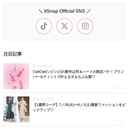
＼ itSnap Official SNS ／
注目記事
ビューティー
CipiCipi(シピシピ)の新作は羽＆ハートの限定パケ！プラン
パー＆ティントで叶える※もちぷる唇♡
2026.8.6
ファッション
【1週間コーデ】7／28(火)〜8／1(土)最新ファッションをピ
ックアップ♡
2026.8.5