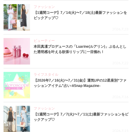
ファッション
【1週間コーデ】7／14(火)〜7／18(土)最新ファッションを
ピックアップ♡
2026.7.23
ビューティー
本田真凜プロデュースの「Luarine(ルアリン)」ぷるんとし
た透明感を叶える欲張りリップに一目惚れ！
2026.7.22
ライフスタイル
【2026年7／16(火)〜7／31(金)】運気UPの12星座別“ファ
ッションアイテム”占い-itSnap Magazine-
2026.7.16
ファッション
【1週間コーデ】7／7(火)〜7／11(土)最新ファッションをピ
ックアップ♡
2026.7.15