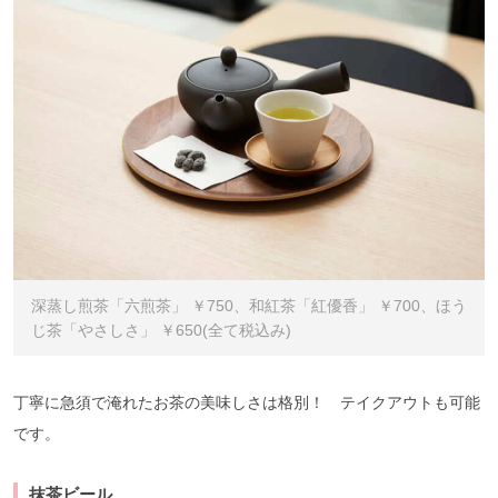
深蒸し煎茶「六煎茶」 ￥750、和紅茶「紅優香」 ￥700、ほう
じ茶「やさしさ」 ￥650(全て税込み)
丁寧に急須で淹れたお茶の美味しさは格別！ テイクアウトも可能
です。
抹茶ビール