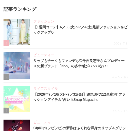
記事ランキング
ファッション
【1週間コーデ】6／30(火)〜7／4(土)最新ファッションをピ
ックアップ♡
1
2026.7.8
ビューティー
リップもチークもファンデも♡千吉良恵子さんプロデュー
スの新ブランド「ifoo」の多幸感がハンパない！
2
2026.7.10
ライフスタイル
【2026年7／16(火)〜7／31(金)】運気UPの12星座別“ファ
ッションアイテム”占い-itSnap Magazine-
3
2026.7.16
ビューティー
CipiCipi(シピシピ)の新作はふくれな渾身のリップ＆グリッ