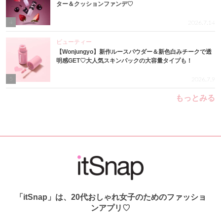
ター＆クッションファンデ♡
4
2026.7.14
ビューティー
【Wonjungyo】新作ルースパウダー＆新色白みチークで透
明感GET♡大人気スキンパックの大容量タイプも！
5
2026.7.9
もっとみる
「itSnap」は、20代おしゃれ女子のためのファッショ
ンアプリ♡