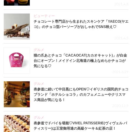
2021.4.8
ビューティー
チョコレート専門店から生まれたスキンケア「YAECO(ヤエ
コ)」のチョコ型バーソープがおしゃれでSNS映え♡
2021.4.5
グルメ
猫の爪あとチョコ「CACAOCAT(カカオキャット)」が白金
台にオープン！メイドイン北海道の極上なめらかチョコが
気になる♡
2021.3.29
グルメ
表参道に続いて中目黒にもOPEN♡イギリスの国民的チョコ
ブランド「ホテルショコラ」のカフェメニューやクリスマ
ス商品が気になる！
2020.12.9
グルメ
表参道でドバイを堪能♡VIVEL PATISSERIE(ヴィヴェル パ
ティスリー)は王室御用達の高級ケーキ＆紅茶の店！