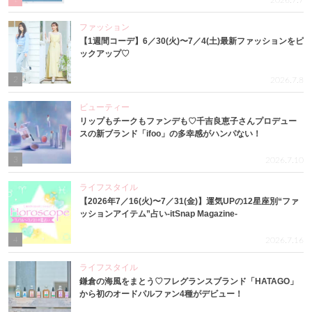
2026.7.7
ファッション
【1週間コーデ】6／30(火)〜7／4(土)最新ファッションをピ
ックアップ♡
2
2026.7.8
ビューティー
リップもチークもファンデも♡千吉良恵子さんプロデュー
スの新ブランド「ifoo」の多幸感がハンパない！
3
2026.7.10
ライフスタイル
【2026年7／16(火)〜7／31(金)】運気UPの12星座別“ファ
ッションアイテム”占い-itSnap Magazine-
4
2026.7.16
ライフスタイル
鎌倉の海風をまとう♡フレグランスブランド「HATAGO」
から初のオードパルファン4種がデビュー！