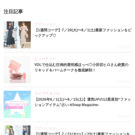
注目記事
ファッション
【1週間コーデ】7／28(火)〜8／1(土)最新ファッションをピ
ックアップ♡
2026.8.5
ビューティー
VDLで仕込む圧倒的透明感ほっぺ♡小田切ヒロさん絶賛の
リキッド＆バームチークを徹底解剖！
2026.8.4
ライフスタイル
【2026年8／1(土)〜8／15(土)】運気UPの12星座別“ファッ
ションアイテム”占い-itSnap Magazine-
2026.8.1
ファッション
【1週間コーデ】7／21(火)〜7／25(土)最新ファッションを