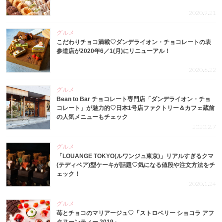
2020.9.21
グルメ
こだわりチョコ満載♡ダンデライオン・チョコレートの表
参道店が2020年6／1(月)にリニューアル！
2020.6.22
グルメ
Bean to Bar チョコレート専門店「ダンデライオン・チョ
コレート」が魅力的♡日本1号店ファクトリー＆カフェ蔵前
の人気メニューもチェック
2020.2.7
グルメ
「LOUANGE TOKYO(ルワンジュ東京)」リアルすぎるクマ
(テディベア)型ケーキが話題♡気になる値段や注文方法をチ
ェック！
2020.1.24
グルメ
苺とチョコのマリアージュ♡「ストロベリー ショコラ アフ