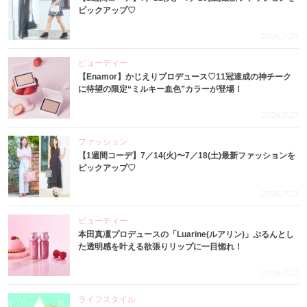
ピックアップ♡
2026.7.29
ビューティー
【Enamor】かじえりプロデュース♡11冠達成の神チーク
に待望の限定“ミルキー血色”カラーが登場！
2026.7.27
ファッション
【1週間コーデ】7／14(火)〜7／18(土)最新ファッションを
ピックアップ♡
2026.7.23
ビューティー
本田真凜プロデュースの「Luarine(ルアリン)」ぷるんとし
た透明感を叶える欲張りリップに一目惚れ！
2026.7.22
ライフスタイル