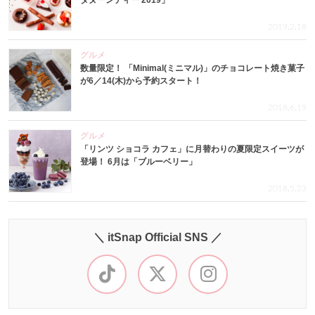
タヌーンティー 2019」
2019.2.18
グルメ
数量限定！ 「Minimal(ミニマル)」のチョコレート焼き菓子
が6／14(木)から予約スタート！
2018.6.19
グルメ
「リンツ ショコラ カフェ」に月替わりの夏限定スイーツが
登場！ 6月は「ブルーベリー」
2018.5.23
＼ itSnap Official SNS ／