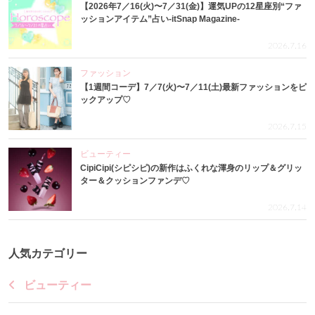
【2026年7／16(火)〜7／31(金)】運気UPの12星座別“ファ
ッションアイテム”占い-itSnap Magazine-
2026.7.16
ファッション
【1週間コーデ】7／7(火)〜7／11(土)最新ファッションをピ
ックアップ♡
2026.7.15
ビューティー
CipiCipi(シピシピ)の新作はふくれな渾身のリップ＆グリッ
ター＆クッションファンデ♡
2026.7.14
人気カテゴリー
ビューティー