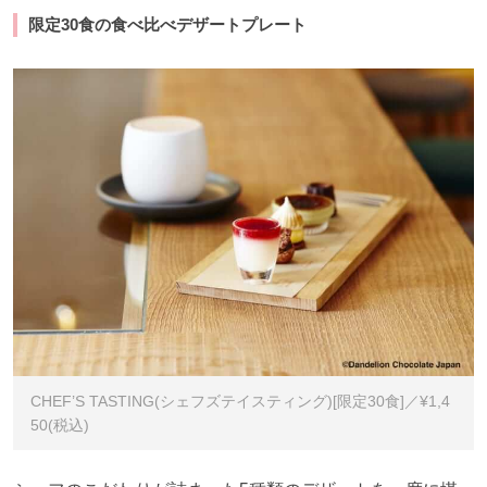
限定30食の食べ比べデザートプレート
CHEF’S TASTING(シェフズテイスティング)[限定30食]／¥1,4
50(税込)