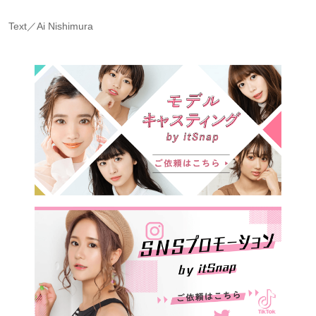
Text／Ai Nishimura