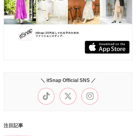
＼ itSnap Official SNS ／
注目記事