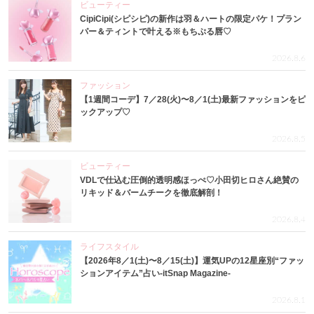
ビューティー
CipiCipi(シピシピ)の新作は羽＆ハートの限定パケ！プラン
パー＆ティントで叶える※もちぷる唇♡
2026.8.6
ファッション
【1週間コーデ】7／28(火)〜8／1(土)最新ファッションをピ
ックアップ♡
2026.8.5
ビューティー
VDLで仕込む圧倒的透明感ほっぺ♡小田切ヒロさん絶賛の
リキッド＆バームチークを徹底解剖！
2026.8.4
ライフスタイル
【2026年8／1(土)〜8／15(土)】運気UPの12星座別“ファッ
ションアイテム”占い-itSnap Magazine-
2026.8.1