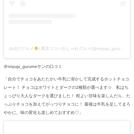
みゆぴグルメ
| 東京コスパおしゃれグルメ(@miyupi_gurume)がシェアした投稿
＠miyupi_gurumeサンの口コミ
「自分でチョコをあたたかい牛乳に溶かして完成するホットチョコ
レート！ チョコはホワイトとダークの2種類が選べます☆ 私はち
ょっぴり大人なダークを選びました！ 程よい甘味を楽しんだら、た
っぷりチョコを加えてがっつりチョコに！ 最後は牛乳を足してまろ
やかに。味の変化も楽しめておすすめ♡」