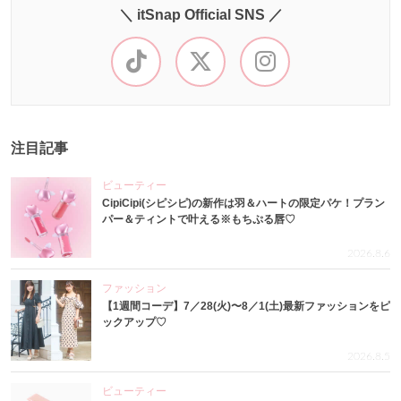
＼ itSnap Official SNS ／
注目記事
ビューティー
CipiCipi(シピシピ)の新作は羽＆ハートの限定パケ！プラン
パー＆ティントで叶える※もちぷる唇♡
2026.8.6
ファッション
【1週間コーデ】7／28(火)〜8／1(土)最新ファッションをピ
ックアップ♡
2026.8.5
ビューティー