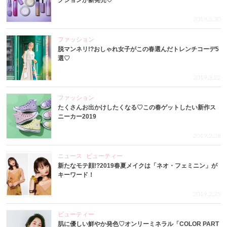
クションが新発売♡
2019.3.30
ファッション
脱マンネリ!?おしゃれ女子がこの春選んだトレンチコーデ5
選♡
2019.3.22
ファッション
たくさんお出かけしたくなる♡この春ゲットしたい新作ス
ニーカー2019
2019.2.28
ニュース
ビューティー
新たなモテ顔!?2019春夏メイクは「ネオ・フェミニン」が
キーワード！
2019.2.25
ビューティー
肌に優しい鮮やか発色♡オンリーミネラル「COLOR PART