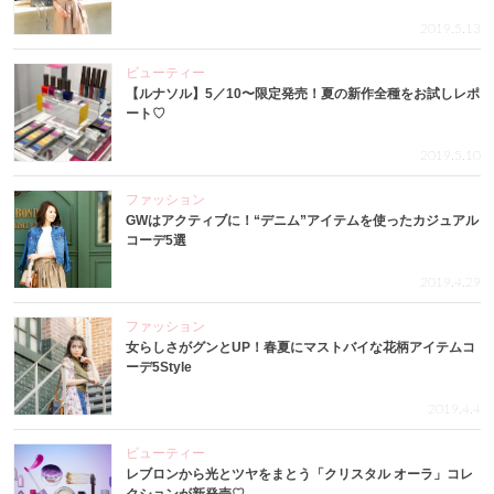
2019.5.13
ビューティー
【ルナソル】5／10〜限定発売！夏の新作全種をお試しレポ
ート♡
2019.5.10
ファッション
GWはアクティブに！“デニム”アイテムを使ったカジュアル
コーデ5選
2019.4.29
ファッション
女らしさがグンとUP！春夏にマストバイな花柄アイテムコ
ーデ5Style
2019.4.4
ビューティー
レブロンから光とツヤをまとう「クリスタル オーラ」コレ