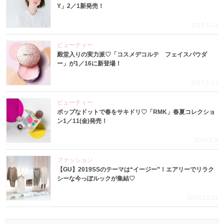
Y」2／1新発売！
2019.1.24
ビューティー
殿堂入りの実力派♡「コスメデコルテ フェイスパウダ
ー」が1／16に新登場！
2019.1.14
ビューティー
ポップなドットで春をサキドリ♡「RMK」春夏コレクショ
ン1／11(金)発売！
2019.1.8
ファッション
【GU】2019SSのテーマは“イージー”！エアリーでリラク
シーな今っぽルックが集結♡
2018.12.31