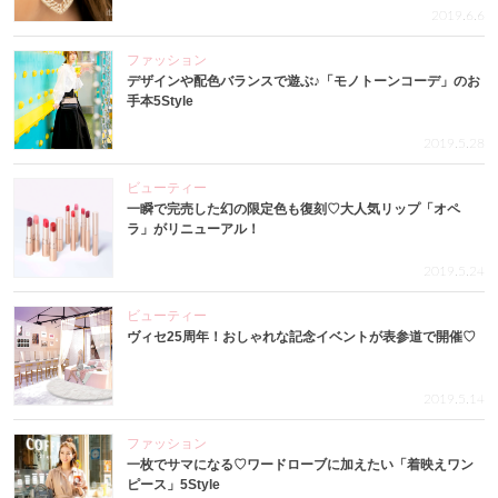
2019.6.6
ファッション
デザインや配色バランスで遊ぶ♪「モノトーンコーデ」のお
手本5Style
2019.5.28
ビューティー
一瞬で完売した幻の限定色も復刻♡大人気リップ「オペ
ラ」がリニューアル！
2019.5.24
ビューティー
ヴィセ25周年！おしゃれな記念イベントが表参道で開催♡
2019.5.14
ファッション
一枚でサマになる♡ワードローブに加えたい「着映えワン
ピース」5Style