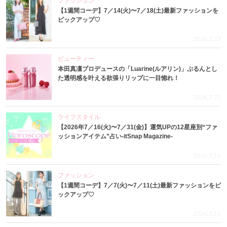
ファッション
【1週間コーデ】7／14(火)〜7／18(土)最新ファッションを
ピックアップ♡
2026.7.23
ビューティー
本田真凜プロデュースの「Luarine(ルアリン)」ぷるんとし
た透明感を叶える欲張りリップに一目惚れ！
2026.7.22
ライフスタイル
【2026年7／16(火)〜7／31(金)】運気UPの12星座別“ファ
ッションアイテム”占い-itSnap Magazine-
2026.7.16
ファッション
【1週間コーデ】7／7(火)〜7／11(土)最新ファッションをピ
ックアップ♡
2026.7.15