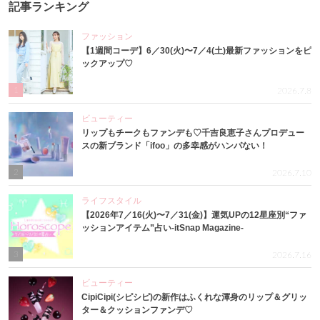
記事ランキング
ファッション
【1週間コーデ】6／30(火)〜7／4(土)最新ファッションをピ
ックアップ♡
1
2026.7.8
ビューティー
リップもチークもファンデも♡千吉良恵子さんプロデュー
スの新ブランド「ifoo」の多幸感がハンパない！
2
2026.7.10
ライフスタイル
【2026年7／16(火)〜7／31(金)】運気UPの12星座別“ファ
ッションアイテム”占い-itSnap Magazine-
3
2026.7.16
ビューティー
CipiCipi(シピシピ)の新作はふくれな渾身のリップ＆グリッ
ター＆クッションファンデ♡