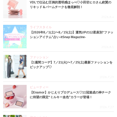
VDLで仕込む圧倒的透明感ほっぺ♡小田切ヒロさん絶賛の
リキッド＆バームチークを徹底解剖！
2026.8.4
ライフスタイル
【2026年8／1(土)〜8／15(土)】運気UPの12星座別“ファッ
ションアイテム”占い-itSnap Magazine-
2026.8.1
ファッション
【1週間コーデ】7／21(火)〜7／25(土)最新ファッションを
ピックアップ♡
2026.7.29
ビューティー
【Enamor】かじえりプロデュース♡11冠達成の神チーク
に待望の限定“ミルキー血色”カラーが登場！
2026.7.27