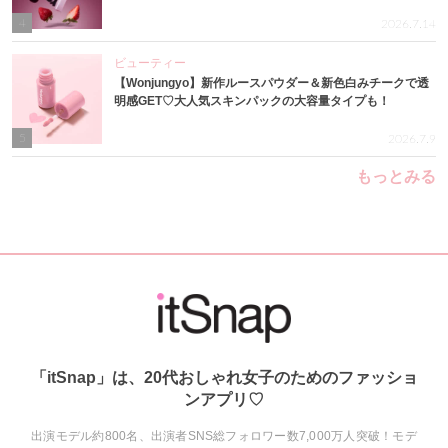
4
2026.7.14
ビューティー
【Wonjungyo】新作ルースパウダー＆新色白みチークで透
明感GET♡大人気スキンパックの大容量タイプも！
5
2026.7.9
もっとみる
「itSnap」は、20代おしゃれ女子のためのファッショ
ンアプリ♡
出演モデル約800名、出演者SNS総フォロワー数7,000万人突破！モデ