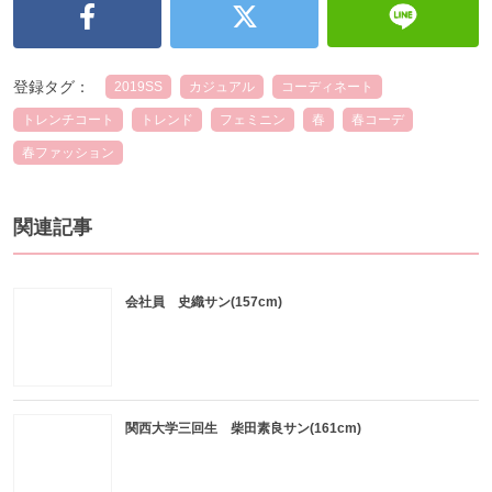
登録タグ：
2019SS
カジュアル
コーディネート
トレンチコート
トレンド
フェミニン
春
春コーデ
春ファッション
関連記事
会社員 史織サン(157cm)
関西大学三回生 柴田素良サン(161cm)