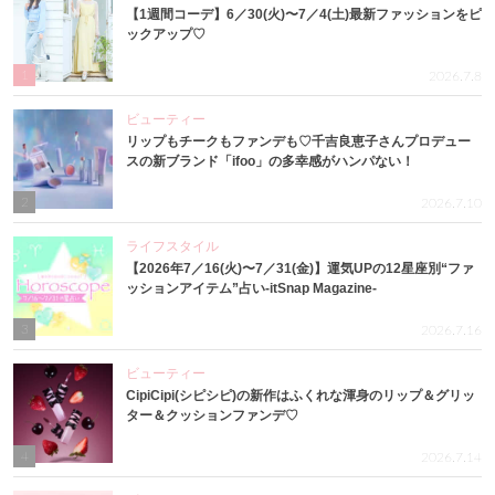
【1週間コーデ】6／30(火)〜7／4(土)最新ファッションをピ
ックアップ♡
1
2026.7.8
ビューティー
リップもチークもファンデも♡千吉良恵子さんプロデュー
スの新ブランド「ifoo」の多幸感がハンパない！
2
2026.7.10
ライフスタイル
【2026年7／16(火)〜7／31(金)】運気UPの12星座別“ファ
ッションアイテム”占い-itSnap Magazine-
3
2026.7.16
ビューティー
CipiCipi(シピシピ)の新作はふくれな渾身のリップ＆グリッ
ター＆クッションファンデ♡
4
2026.7.14