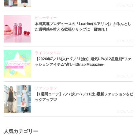
2026.7.23
ビューティー
本田真凜プロデュースの「Luarine(ルアリン)」ぷるんとし
た透明感を叶える欲張りリップに一目惚れ！
2026.7.22
ライフスタイル
【2026年7／16(火)〜7／31(金)】運気UPの12星座別“ファ
ッションアイテム”占い-itSnap Magazine-
2026.7.16
ファッション
【1週間コーデ】7／7(火)〜7／11(土)最新ファッションをピ
ックアップ♡
2026.7.15
人気カテゴリー