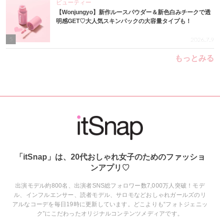
ビューティー
【Wonjungyo】新作ルースパウダー＆新色白みチークで透
明感GET♡大人気スキンパックの大容量タイプも！
5
2026.7.9
もっとみる
「itSnap」は、20代おしゃれ女子のためのファッショ
ンアプリ♡
出演モデル約800名、出演者SNS総フォロワー数7,000万人突破！モデ
ル、インフルエンサー、読者モデル、サロモなどおしゃれガールズのリ
アルなコーデを毎日19時に更新しています。どこよりも“フォトジェニッ
ク”にこだわったオリジナルコンテンツメディアです。