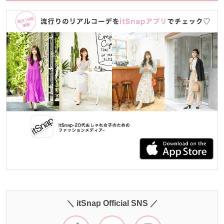
＼ itSnap Official SNS ／