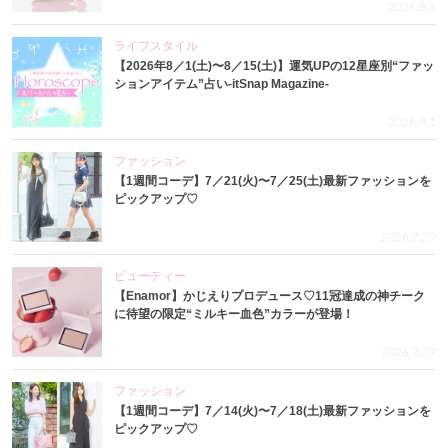
2026.8.4
ライフスタイル
【2026年8／1(土)〜8／15(土)】運気UPの12星座別“ファッ
ションアイテム”占い-itSnap Magazine-
2026.8.1
ファッション
【1週間コーデ】7／21(火)〜7／25(土)最新ファッションを
ピックアップ♡
2026.7.29
ビューティー
【Enamor】かじえりプロデュース♡11冠達成の神チーク
に待望の限定“ミルキー血色”カラーが登場！
2026.7.27
ファッション
【1週間コーデ】7／14(火)〜7／18(土)最新ファッションを
ピックアップ♡