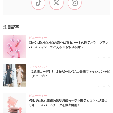
注目記事
ビューティー
CipiCipi(シピシピ)の新作は羽＆ハートの限定パケ！プラン
パー＆ティントで叶える※もちぷる唇♡
2026.8.6
ファッション
【1週間コーデ】7／28(火)〜8／1(土)最新ファッションをピ
ックアップ♡
2026.8.5
ビューティー
VDLで仕込む圧倒的透明感ほっぺ♡小田切ヒロさん絶賛の
リキッド＆バームチークを徹底解剖！