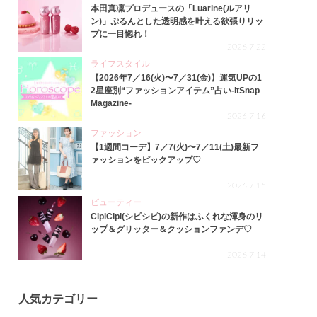
本田真凜プロデュースの「Luarine(ルアリ
ン)」ぷるんとした透明感を叶える欲張りリッ
プに一目惚れ！
2026.7.22
ライフスタイル
【2026年7／16(火)〜7／31(金)】運気UPの1
2星座別“ファッションアイテム”占い-itSnap
Magazine-
2026.7.16
ファッション
【1週間コーデ】7／7(火)〜7／11(土)最新フ
ァッションをピックアップ♡
2026.7.15
ビューティー
CipiCipi(シピシピ)の新作はふくれな渾身のリ
ップ＆グリッター＆クッションファンデ♡
2026.7.14
人気カテゴリー