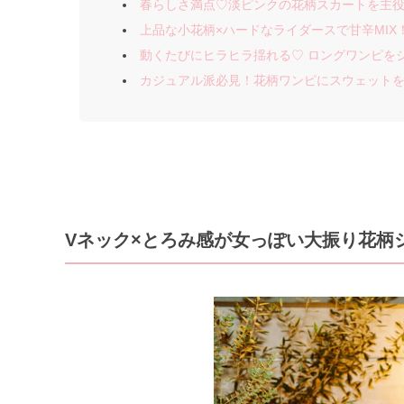
春らしさ満点♡淡ピンクの花柄スカートを主
上品な小花柄×ハードなライダースで甘辛MIX
動くたびにヒラヒラ揺れる♡ ロングワンピを
カジュアル派必見！花柄ワンピにスウェットを
Vネック×とろみ感が女っぽい大振り花柄