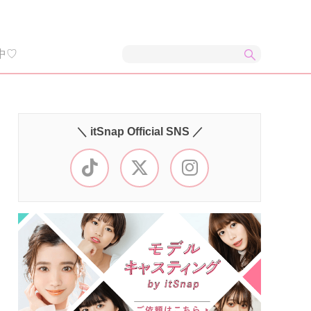
中♡
＼ itSnap Official SNS ／