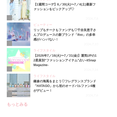
【1週間コーデ】6／30(火)〜7／4(土)最新フ
ァッションをピックアップ♡
2
2026.7.8
ビューティー
リップもチークもファンデも♡千吉良恵子さ
んプロデュースの新ブランド「ifoo」の多幸
感がハンパない！
3
2026.7.10
ライフスタイル
【2026年7／16(火)〜7／31(金)】運気UPの1
2星座別“ファッションアイテム”占い-itSnap
Magazine-
4
2026.7.16
ライフスタイル
鎌倉の海風をまとう♡フレグランスブランド
「HATAGO」から初のオードパルファン4種
がデビュー！
5
2026.7.6
もっとみる