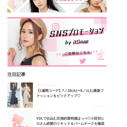
注目記事
ファッション
【1週間コーデ】7／28(火)〜8／1(土)最新フ
ァッションをピックアップ♡
2026.8.5
ビューティー
VDLで仕込む圧倒的透明感ほっぺ♡小田切ヒ
ロさん絶賛のリキッド＆バームチークを徹底