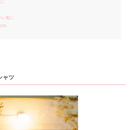
役に
！
ジレ風に
ON
シャツ