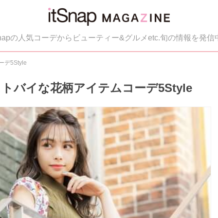
tSnapの人気コーデからビューティー&グルメetc.旬の情報を発信
5Style
バイな花柄アイテムコーデ5Style