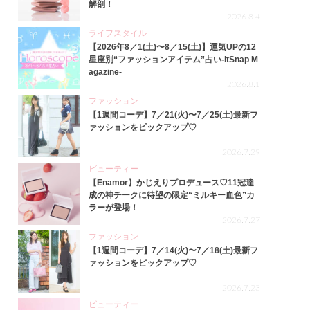
解剖！
2026.8.4
ライフスタイル
【2026年8／1(土)〜8／15(土)】運気UPの12
星座別“ファッションアイテム”占い-itSnap M
agazine-
2026.8.1
ファッション
【1週間コーデ】7／21(火)〜7／25(土)最新フ
ァッションをピックアップ♡
2026.7.29
ビューティー
【Enamor】かじえりプロデュース♡11冠達
成の神チークに待望の限定“ミルキー血色”カ
ラーが登場！
2026.7.27
ファッション
【1週間コーデ】7／14(火)〜7／18(土)最新フ
ァッションをピックアップ♡
2026.7.23
ビューティー