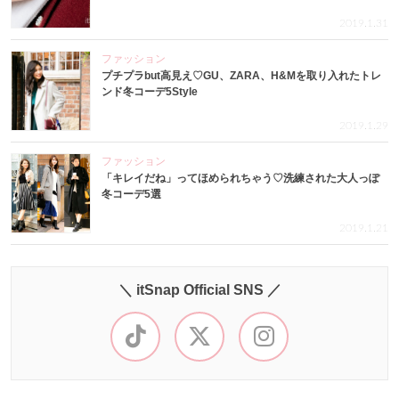
2019.1.31
ファッション
プチプラbut高見え♡GU、ZARA、H&Mを取り入れたトレ
ンド冬コーデ5Style
2019.1.29
ファッション
「キレイだね」ってほめられちゃう♡洗練された大人っぽ
冬コーデ5選
2019.1.21
＼ itSnap Official SNS ／