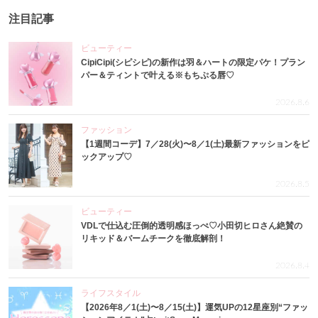
注目記事
ビューティー
CipiCipi(シピシピ)の新作は羽＆ハートの限定パケ！プラン
パー＆ティントで叶える※もちぷる唇♡
2026.8.6
ファッション
【1週間コーデ】7／28(火)〜8／1(土)最新ファッションをピ
ックアップ♡
2026.8.5
ビューティー
VDLで仕込む圧倒的透明感ほっぺ♡小田切ヒロさん絶賛の
リキッド＆バームチークを徹底解剖！
2026.8.4
ライフスタイル
【2026年8／1(土)〜8／15(土)】運気UPの12星座別“ファッ