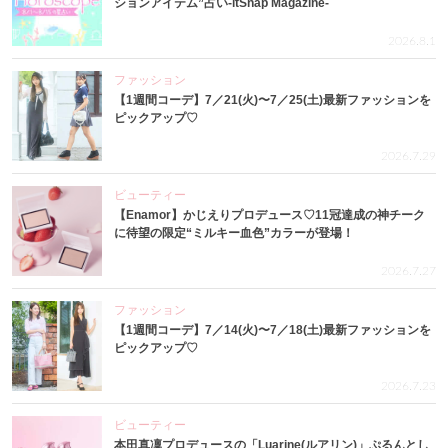
ションアイテム”占い-itSnap Magazine-
2026.8.1
ファッション
【1週間コーデ】7／21(火)〜7／25(土)最新ファッションを
ピックアップ♡
2026.7.29
ビューティー
【Enamor】かじえりプロデュース♡11冠達成の神チーク
に待望の限定“ミルキー血色”カラーが登場！
2026.7.27
ファッション
【1週間コーデ】7／14(火)〜7／18(土)最新ファッションを
ピックアップ♡
2026.7.23
ビューティー
本田真凜プロデュースの「Luarine(ルアリン)」ぷるんとし