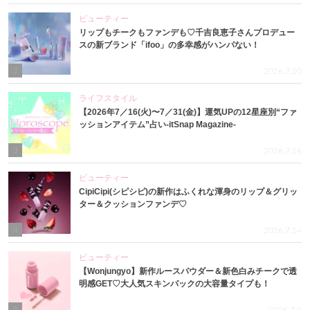
ビューティー
リップもチークもファンデも♡千吉良恵子さんプロデュー
スの新ブランド「ifoo」の多幸感がハンパない！
2
2026.7.10
ライフスタイル
【2026年7／16(火)〜7／31(金)】運気UPの12星座別“ファ
ッションアイテム”占い-itSnap Magazine-
3
2026.7.16
ビューティー
CipiCipi(シピシピ)の新作はふくれな渾身のリップ＆グリッ
ター＆クッションファンデ♡
4
2026.7.14
ビューティー
【Wonjungyo】新作ルースパウダー＆新色白みチークで透
明感GET♡大人気スキンパックの大容量タイプも！
5