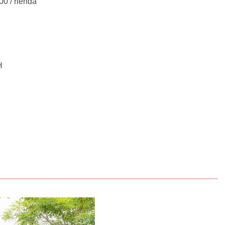
 rienda
H