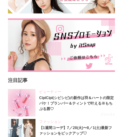
注目記事
ビューティー
CipiCipi(シピシピ)の新作は羽＆ハートの限定
パケ！プランパー＆ティントで叶える※もち
ぷる唇♡
2026.8.6
ファッション
【1週間コーデ】7／28(火)〜8／1(土)最新フ
ァッションをピックアップ♡