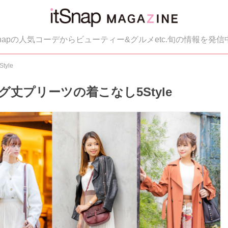
tSnapの人気コーデからビューティー&グルメetc.旬の情報を発信
yle
丈プリーツの着こなし5Style