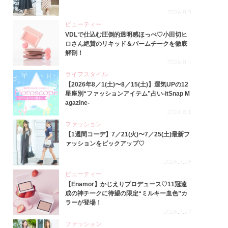
2026.8.5
ビューティー
VDLで仕込む圧倒的透明感ほっぺ♡小田切ヒ
ロさん絶賛のリキッド＆バームチークを徹底
解剖！
2026.8.4
ライフスタイル
【2026年8／1(土)〜8／15(土)】運気UPの12
星座別“ファッションアイテム”占い-itSnap M
agazine-
2026.8.1
ファッション
【1週間コーデ】7／21(火)〜7／25(土)最新フ
ァッションをピックアップ♡
2026.7.29
ビューティー
【Enamor】かじえりプロデュース♡11冠達
成の神チークに待望の限定“ミルキー血色”カ
ラーが登場！
2026.7.27
ファッション