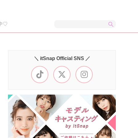
中♡
＼ itSnap Official SNS ／