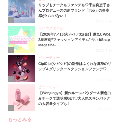
リップもチークもファンデも♡千吉良恵子さ
んプロデュースの新ブランド「ifoo」の多幸
感がハンパない！
2
2026.7.10
ライフスタイル
【2026年7／16(火)〜7／31(金)】運気UPの1
2星座別“ファッションアイテム”占い-itSnap
Magazine-
3
2026.7.16
ビューティー
CipiCipi(シピシピ)の新作はふくれな渾身のリ
ップ＆グリッター＆クッションファンデ♡
4
2026.7.14
ビューティー
【Wonjungyo】新作ルースパウダー＆新色白
みチークで透明感GET♡大人気スキンパック
の大容量タイプも！
5
2026.7.9
もっとみる