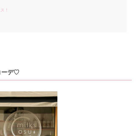
ンス！
♡
コーデ♡