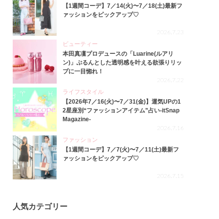
【1週間コーデ】7／14(火)〜7／18(土)最新フ
ァッションをピックアップ♡
2026.7.23
ビューティー
本田真凜プロデュースの「Luarine(ルアリ
ン)」ぷるんとした透明感を叶える欲張りリッ
プに一目惚れ！
2026.7.22
ライフスタイル
【2026年7／16(火)〜7／31(金)】運気UPの1
2星座別“ファッションアイテム”占い-itSnap
Magazine-
2026.7.16
ファッション
【1週間コーデ】7／7(火)〜7／11(土)最新フ
ァッションをピックアップ♡
2026.7.15
人気カテゴリー