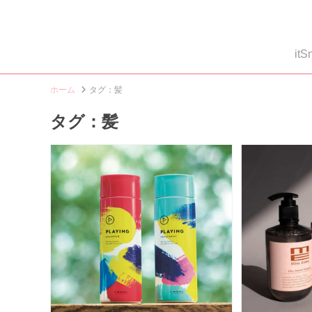
i
ホーム
タグ：髪
タグ：髪