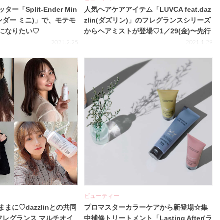
「Split-Ender Min
人気ヘアケアアイテム「LUVCA feat.daz
ンダー ミニ)」で、モテモ
zlin(ダズリン)」のフレグランスシリーズ
になりたい♡
からヘアミストが登場♡1／29(金)〜先行
販売開始！
2021.2.25
2021.1.29
ビューティー
まに♡dazzlinとの共同
プロマスターカラーケアから新登場☆集
 フレグランス マルチオイ
中補修トリートメント「Lasting After(ラ