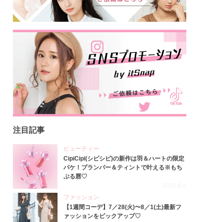
注目記事
ビューティー
CipiCipi(シピシピ)の新作は羽＆ハートの限定
パケ！プランパー＆ティントで叶える※もち
ぷる唇♡
2026.8.6
ファッション
【1週間コーデ】7／28(火)〜8／1(土)最新フ
ァッションをピックアップ♡