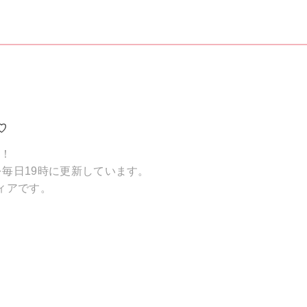
♡
破！
毎日19時に更新しています。
ィアです。