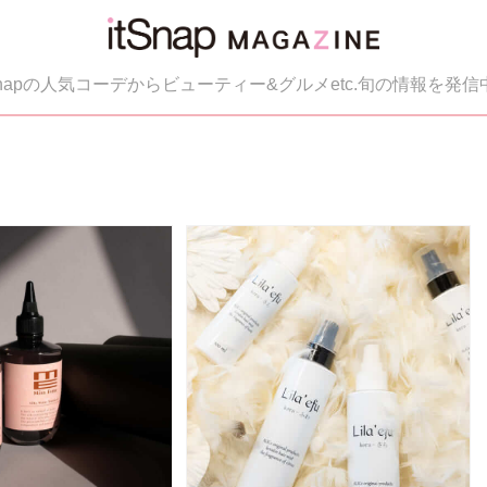
tSnapの人気コーデからビューティー&グルメetc.旬の情報を発信