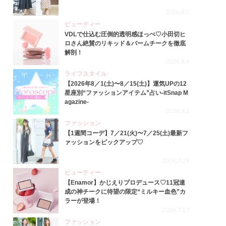
2026.8.5
ビューティー
VDLで仕込む圧倒的透明感ほっぺ♡小田切ヒ
ロさん絶賛のリキッド＆バームチークを徹底
解剖！
2026.8.4
ライフスタイル
【2026年8／1(土)〜8／15(土)】運気UPの12
星座別“ファッションアイテム”占い-itSnap M
agazine-
2026.8.1
ファッション
【1週間コーデ】7／21(火)〜7／25(土)最新フ
ァッションをピックアップ♡
2026.7.29
ビューティー
【Enamor】かじえりプロデュース♡11冠達
成の神チークに待望の限定“ミルキー血色”カ
ラーが登場！
2026.7.27
ファッション