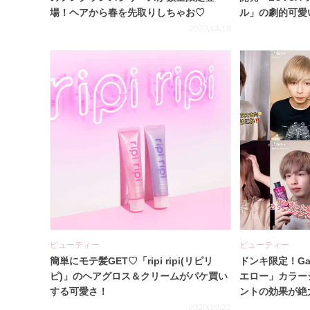
場！ヘアから春を先取りしちゃお♡
ル」の劇的可愛
ェック☆
2020.12.18
ビューティー
ビューティー
簡単にモテ髪GET♡「ripi ripi(リピリ
ドンキ限定！Ga
ピ)」のヘアグロス＆クリームがパケ買い
エロー」カラー
する可愛さ！
ントの効果が絶
をチェック☆
2020.10.22