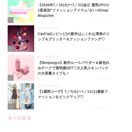
【2026年7／16(火)〜7／31(金)】運気UPの1
2星座別“ファッションアイテム”占い-itSnap
Magazine-
2
2026.7.16
ビューティー
CipiCipi(シピシピ)の新作はふくれな渾身のリ
ップ＆グリッター＆クッションファンデ♡
3
2026.7.14
ビューティー
【Wonjungyo】新作ルースパウダー＆新色白
みチークで透明感GET♡大人気スキンパック
の大容量タイプも！
4
2026.7.9
ファッション
【1週間コーデ】7／7(火)〜7／11(土)最新フ
ァッションをピックアップ♡
5
2026.7.15
もっとみる