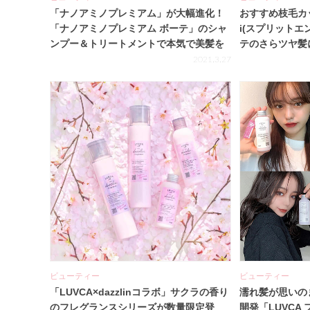
「ナノアミノプレミアム」が大幅進化！
おすすめ枝毛カッター
「ナノアミノプレミアム ボーテ」のシャ
i(スプリットエ
ンプー＆トリートメントで本気で美髪を
テのさらツヤ髪
目指す♡
2021.3.27
ビューティー
ビューティー
「LUVCA×dazzlinコラボ」サクラの香り
濡れ髪が思いのま
のフレグランスシリーズが数量限定登
開発「LUVCA