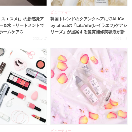
ビューティー
e(ミスエスメ)」の新感覚ア
韓国トレンドのクアンクへアに♡ALICe
ー＆水トリートメントで
by afloatの「Lila’efu(レイラエフ)ケアシ
ホームケア♡
リーズ」が提案する髪質補修美容液が新
登場！
2021.4.7
2021.4.3
ビューティー