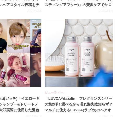
いヘアスタイル投稿をチ
スティングアフター)」の贅沢ケアでサロ
ン帰りをお家で実現！
2020.12.3
2020.11.6
ビューティー
tti(ガッチ)「イエローキ
「LUVCA×dazzlin」フレグランスシリー
シャンプー&トリートメ
ズ第2弾！選べるから濡れ髪失敗知らず？
大♡実際に使用した髪色
マルチに使えるLUVCA(ラブカ)のヘアオ
イルでいい香り＆旬の濡れ髪に♡
2020.10.14
2020.10.9