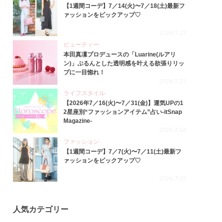
【1週間コーデ】7／14(火)〜7／18(土)最新フ
ァッションをピックアップ♡
2026.7.23
ビューティー
本田真凜プロデュースの「Luarine(ルアリ
ン)」ぷるんとした透明感を叶える欲張りリッ
プに一目惚れ！
2026.7.22
ライフスタイル
【2026年7／16(火)〜7／31(金)】運気UPの1
2星座別“ファッションアイテム”占い-itSnap
Magazine-
2026.7.16
ファッション
【1週間コーデ】7／7(火)〜7／11(土)最新フ
ァッションをピックアップ♡
2026.7.15
人気カテゴリー