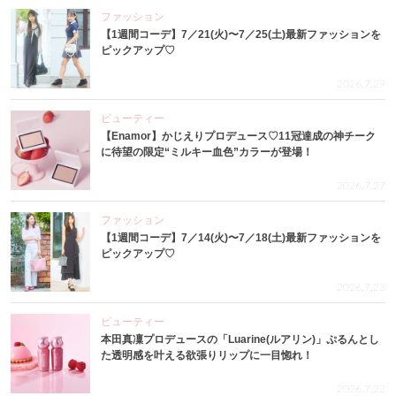
ファッション
【1週間コーデ】7／21(火)〜7／25(土)最新ファッションを
ピックアップ♡
2026.7.29
ビューティー
【Enamor】かじえりプロデュース♡11冠達成の神チーク
に待望の限定“ミルキー血色”カラーが登場！
2026.7.27
ファッション
【1週間コーデ】7／14(火)〜7／18(土)最新ファッションを
ピックアップ♡
2026.7.23
ビューティー
本田真凜プロデュースの「Luarine(ルアリン)」ぷるんとし
た透明感を叶える欲張りリップに一目惚れ！
2026.7.22