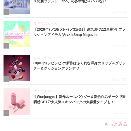
スの新ブランド「ifoo」の多幸感がハンパない！
2
2026.7.10
ライフスタイル
【2026年7／16(火)〜7／31(金)】運気UPの12星座別“ファ
ッションアイテム”占い-itSnap Magazine-
3
2026.7.16
ビューティー
CipiCipi(シピシピ)の新作はふくれな渾身のリップ＆グリッ
ター＆クッションファンデ♡
4
2026.7.14
ビューティー
【Wonjungyo】新作ルースパウダー＆新色白みチークで透
明感GET♡大人気スキンパックの大容量タイプも！
5
2026.7.9
もっとみる