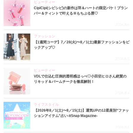
ビューティー
CipiCipi(シピシピ)の新作は羽＆ハートの限定パケ！プラン
パー＆ティントで叶える※もちぷる唇♡
2026.8.6
ファッション
【1週間コーデ】7／28(火)〜8／1(土)最新ファッションをピ
ックアップ♡
2026.8.5
ビューティー
VDLで仕込む圧倒的透明感ほっぺ♡小田切ヒロさん絶賛の
リキッド＆バームチークを徹底解剖！
2026.8.4
ライフスタイル
【2026年8／1(土)〜8／15(土)】運気UPの12星座別“ファッ
ションアイテム”占い-itSnap Magazine-
2026.8.1