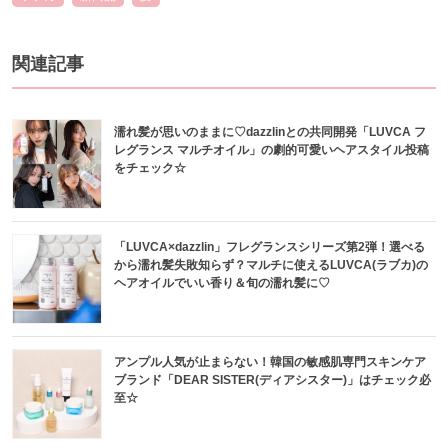
関連記事
濡れ髪が思いのままに♡dazzlinとの共同開発「LUVCA フ
レグランス マルチオイル」の劇的可愛いヘアスタイル投稿
をチェック☆
「LUVCA×dazzlin」フレグランスシリーズ第2弾！選べる
から濡れ髪失敗知らず？マルチに使えるLUVCA(ラブカ)の
ヘアオイルでいい香り＆旬の濡れ髪に♡
アンプル人気が止まらない！韓国の敏感肌専門スキンケア
ブランド「DEAR SISTER(ディアシスター)」はチェック必
至☆