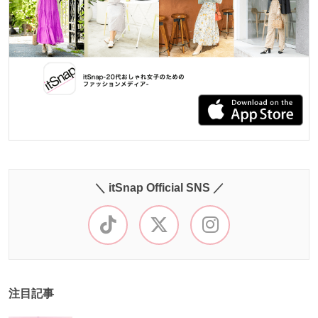
＼ itSnap Official SNS ／
注目記事