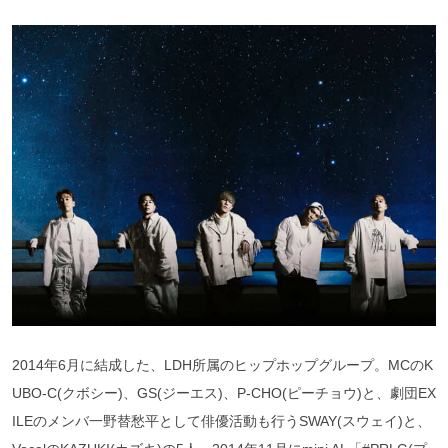
2014年6月に結成した、LDH所属のヒップホップグループ。MCのK
UBO-C(クボシー)、GS(ジーエス)、P-CHO(ピーチョウ)と、劇団EX
ILEのメンバ一野替愁平として俳優活動も行うSWAY(スウェイ)と、