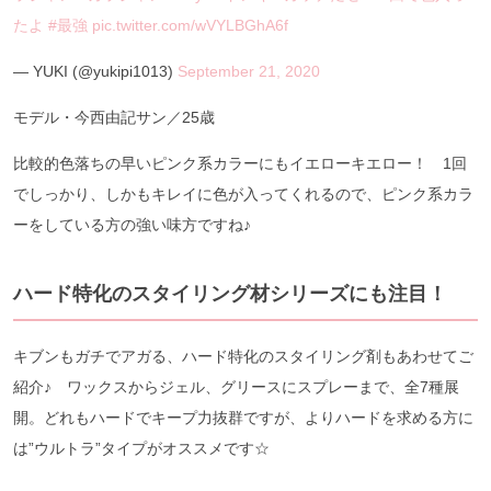
たよ
#最強
pic.twitter.com/wVYLBGhA6f
— YUKI (@yukipi1013)
September 21, 2020
モデル・今西由記サン／25歳
比較的色落ちの早いピンク系カラーにもイエローキエロー！ 1回
でしっかり、しかもキレイに色が入ってくれるので、ピンク系カラ
ーをしている方の強い味方ですね♪
ハード特化のスタイリング材シリーズにも注目！
キブンもガチでアガる、ハード特化のスタイリング剤もあわせてご
紹介♪ ワックスからジェル、グリースにスプレーまで、全7種展
開。どれもハードでキープ力抜群ですが、よりハードを求める方に
は”ウルトラ”タイプがオススメです☆