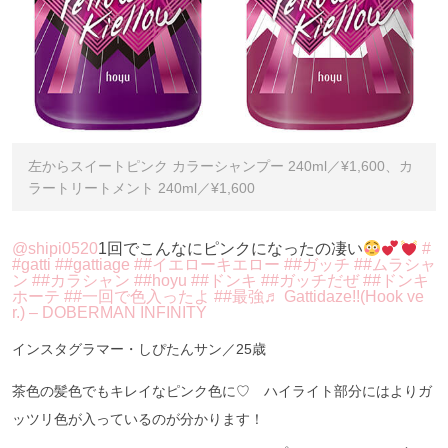
左からスイートピンク カラーシャンプー 240ml／¥1,600、カ
ラートリートメント 240ml／¥1,600
@shipi0520
1回でこんなにピンクになったの凄い
#
#gatti
##gattiage
##イエローキエロー
##ガッチ
##ムラシャ
ン
##カラシャン
##hoyu
##ドンキ
##ガッチだぜ
##ドンキ
ホーテ
##一回で色入ったよ
##最強
♬ Gattidaze!!(Hook ve
r.) – DOBERMAN INFINITY
インスタグラマー・しぴたんサン／25歳
茶色の髪色でもキレイなピンク色に♡ ハイライト部分にはよりガ
ッツリ色が入っているのが分かります！