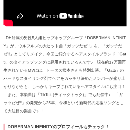
LDH所属の男性5人組ヒップホップグループ「DOBERMAN INFINIT
Y」が、ウルフルズの大ヒット曲「ガッツだぜ!!」を、「ガッチだ
ぜ!!」としてリメイク。今回ご紹介するヘアスタイルブランド「Gat
ti」のタイアップソングに起用されているんです♪ 現在約17万回再
生されているMVには、トータス松本さんも特別出演。「Gatti」の
ハードなスタイリング剤でヘアをガッチリ決めたメンバーが盛り上
がりながらも、しっかりキープされているヘアスタイルにも注目！
また、本楽曲は「TikTok (ティックトック)」でも配信中♪ 「ガ
ッツだぜ‼︎」の発売から25年、令和という新時代の応援ソングとし
て大注目の楽曲です！
DOBERMAN
INFINITYのプロフィールもチェック！