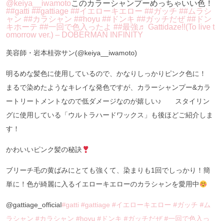
@keiya__iwamoto
このカラーシャンプーめっちゃいい色！
##gatti
##gattiage
##イエローキエロー
##ガッチ
##ムラシ
ャン
##カラシャン
##hoyu
##ドンキ
##ガッチだぜ
##ドン
キホーテ
##一回で色入ったよ
##最強
♬ Gattidaze!!(To live t
omorrow ver.) – DOBERMAN INFINITY
美容師・岩本桂弥サン(@keiya__iwamoto)
明るめな髪色に使用しているので、かなりしっかりピンク色に！
まるで染めたようなキレイな発色ですが、カラーシャンプー&カラ
ートリートメントなので低ダメージなのが嬉しい♪ スタイリン
グに使用している「ウルトラハードワックス」も後ほどご紹介しま
す！
かわいいピンク髪の秘訣
ブリーチ毛の黄ばみにとても強くて、染まりも1回でしっかり！簡
単に！色が綺麗に入るイエローキエローのカラシャンを愛用中
@gattiage_official
#gatti
#gattiage
#イエローキエロー
#ガッチ
#ム
ラシャン
#カラシャン
#hoyu
#ドンキ
#ガッチだぜ
#一回で色入っ