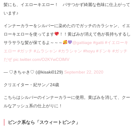
髪にも、イエローキエロー！ パサつかず綺麗な色味に仕上がって
います♪
インナーカラーをシルバーに染めたのでガッチのカラシャン、イエ
ローキエローを使ってます
！！黄ばみが消えて色が長持ちするし
サラサラな髪が保てるよ～～～
@gattiage
#gatti
#イエローキ
エロー
#ガッチ
#ムラシャン
#カラシャン
#hoyu
#ドンキ
#ガッチ
だぜ
pic.twitter.com/O2KYwCOlMV
— ♡きちゃき♡ (@kisaki0129)
September 22, 2020
クリエイター・妃サン／24歳
こちらはシルバーのインナーカラーに使用。黄ばみを消して、クー
ルなアッシュ系の仕上がりに！
ピンク系なら「スウィートピンク」