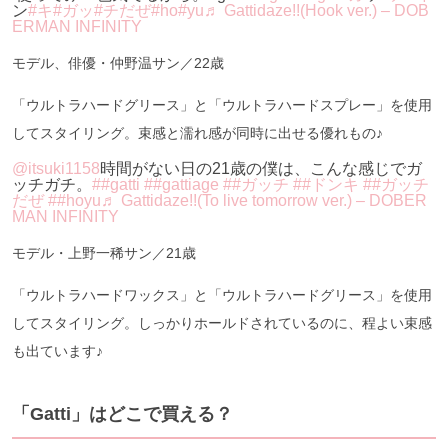
ン
#キ#ガッ
#チだぜ#ho
#yu
♬ Gattidaze!!(Hook ver.) – DOB
ERMAN INFINITY
モデル、俳優・仲野温サン／22歳
「ウルトラハードグリース」と「ウルトラハードスプレー」を使用
してスタイリング。束感と濡れ感が同時に出せる優れもの♪
@itsuki1158
時間がない日の21歳の僕は、こんな感じでガ
ッチガチ。
##gatti
##gattiage
##ガッチ
##ドンキ
##ガッチ
だぜ
##hoyu
♬ Gattidaze!!(To live tomorrow ver.) – DOBER
MAN INFINITY
モデル・上野一稀サン／21歳
「ウルトラハードワックス」と「ウルトラハードグリース」を使用
してスタイリング。しっかりホールドされているのに、程よい束感
も出ています♪
「Gatti」はどこで買える？