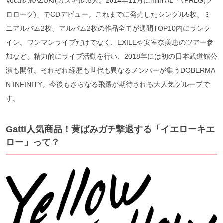
VocalのKAZUKI(カズキ)の5人。2014年11月にmini AL「#PRLG(プ
ロローグ)」でCDデビュー。これまでに発売したシングル5枚、ミ
ニアルバム2枚、アルバム2枚の作品全てが週間TOP10内にランク
イン。ワンマンライブだけでなく、EXILEや安室奈美恵のツアー参
加など、精力的にライブ活動を行い、2018年には初の日本武道館公
演も開催。それぞれ経歴も世代も異なるメンバーが集うDOBERMA
N INFINITY。今後もさらなる飛躍が期待される大人気グループで
す。
Gatti人気商品！黄ばみガチ撃退する「イエローキエ
ロー」って？