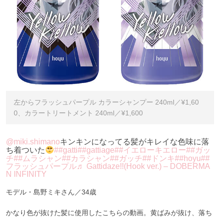
左からフラッシュパープル カラーシャンプー 240ml／¥1,60
0、カラートリートメント 240ml／¥1,600
@miki.shimano
キンキンになってる髪がキレイな色味に落
ち着ついた
##gatti
##gattiage
##イエローキエロー
##ガッ
チ
##ムラシャン
##カラシャン
##ガッチ
##ドンキ
##hoyu
##
フラッシュパープル
♬ Gattidaze!!(Hook ver.) – DOBERMA
N INFINITY
モデル・島野ミキさん／34歳
かなり色が抜けた髪に使用したこちらの動画。黄ばみが抜け、落ち