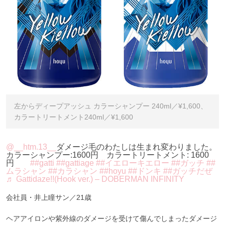
左からディープアッシュ カラーシャンプー 240ml／¥1,600、
カラートリートメント240ml／¥1,600
@__htm.13__
ダメージ毛のわたしは生まれ変わりました。
カラーシャンプー:1600円 カラートリートメント: 1600
円
##gatti
##gattiage
##イエローキエロー
##ガッチ
##
ムラシャン
##カラシャン
##hoyu
##ドンキ
##ガッチだぜ
♬ Gattidaze!!(Hook ver.) – DOBERMAN INFINITY
会社員・井上瞳サン／21歳
ヘアアイロンや紫外線のダメージを受けて傷んでしまったダメージ