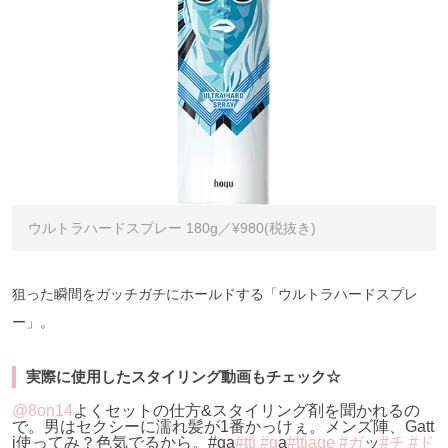
ウルトラハードスプレー 180g／¥980(税抜き)
狙った瞬間をガッチガチにホールドする「ウルトラハードスプレ
ー」。
実際に使用したスタイリング動画もチェック☆
@8on14
よくセットの仕方&スタイリング剤を聞かれるの
で。男はセクシーに濡れ髪が1番かっけぇ。メンズ陣、Gatt
i使ってみ？色気でるから。#ga
#tti #g
a
#ttiage #ガ
ッ
#チ #ド