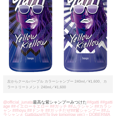
左からクールパープル カラーシャンプー 240ml／¥1,600、カ
ラートリートメント 240ml／¥1,600
@official_junata
最高な紫シャンプーみつけた
##gatti
##gatti
age
##イエローキエロー
##ガッチ
##ムラシャン
##カラシ
ャン
##hoyu
##ドンキ
##ガッチだぜ
##紫シャンプー
##ム
ラシャン
♬ Gattidaze!!(To live tomorrow ver.) – DOBERMA