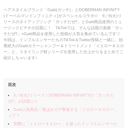
ヘアスタイルブランド「Gatti(ガッチ)」とDOBERMAN INFINITY
(ドーベルマンインフィニティ)がスペシャルコラボ☆ 9／8(火)リ
リースのタイアップソング「ガッチだぜ‼︎」とGatti商品使用のミュ
ージックビデオが話題に！ TikTokでは、そんな話題の楽曲「ガッ
チだぜ‼︎」×Gatti商品を使用した投稿が人気を集めているんです♡
今回は、インフルエンサーたちのTikTok＆Twitter投稿と一緒に、効
果絶大のGattiカラーシャンプー＆トリートメント「イエローキエロ
ー」と、スタイリング材シリーズを使用した仕上がりをまとめてご
紹介しちゃいます♪
目次
9／8(火)リリース！DOBERMAN INFINITYの「ガッチだ
ぜ‼︎」が話題に☆
Gatti人気商品！黄ばみガチ撃退する「イエローキエロー」
って？
実際に「イエローキエロー」を使ったインフルエンサーた