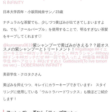
N INFINITY
日本大学四年・小坂田純奈サン／23歳
ナチュラルな茶髪でも、少しづつ黄ばみが出てきてしまいますよ
ね。でも「クールパープル」を使用することで、明るすぎない茶髪
をキープしてくれます♡
@kuromaru0619
紫シャンプーで黄ばみがきえる？？超オス
スメの紫シャンプーとトリートメント！
##gattiage
##イエ
ローキエロー
##ガッチ
##ムラシャン
##カラシャン
##hoyu
##ドンキ
##ガッチだぜ
##一回で色入ったよ
##最強
##美容
学生
##ヘアセット
##おすすめ
♬ Gattidaze!!(To live tomorr
ow ver.) – DOBERMAN INFINITY
美容学生・クロタクさん
黄ばみを抑えつつ、キレイにカラーキープできています♪ スタイ
リングに使用している「ウルトラハードワックス」も後ほどご紹介
します！