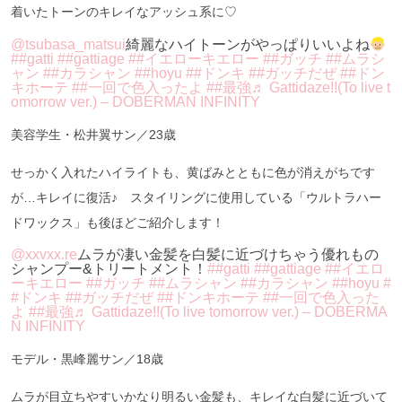
着いたトーンのキレイなアッシュ系に♡
@tsubasa_matsui
綺麗なハイトーンがやっぱりいいよね
##gatti
##gattiage
##イエローキエロー
##ガッチ
##ムラシ
ャン
##カラシャン
##hoyu
##ドンキ
##ガッチだぜ
##ドン
キホーテ
##一回で色入ったよ
##最強
♬ Gattidaze!!(To live t
omorrow ver.) – DOBERMAN INFINITY
美容学生・松井翼サン／23歳
せっかく入れたハイライトも、黄ばみとともに色が消えがちです
が…キレイに復活♪ スタイリングに使用している「ウルトラハー
ドワックス」も後ほどご紹介します！
@xxvxx.re
ムラが凄い金髪を白髪に近づけちゃう優れもの
シャンプー&トリートメント！
##gatti
##gattiage
##イエロ
ーキエロー
##ガッチ
##ムラシャン
##カラシャン
##hoyu
#
#ドンキ
##ガッチだぜ
##ドンキホーテ
##一回で色入った
よ
##最強
♬ Gattidaze!!(To live tomorrow ver.) – DOBERMA
N INFINITY
モデル・黒峰麗サン／18歳
ムラが目立ちやすいかなり明るい金髪も、キレイな白髪に近づいて