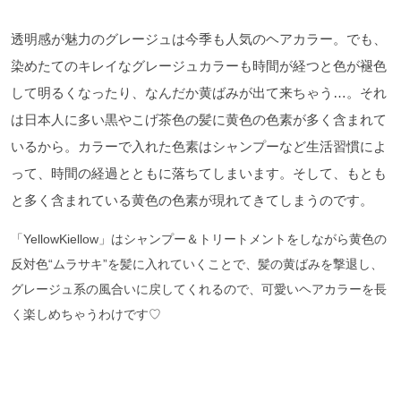
透明感が魅力のグレージュは今季も人気のヘアカラー。でも、
染めたてのキレイなグレージュカラーも時間が経つと色が褪色
して
明るくなったり、なんだか黄ばみが出て来ちゃう…。それ
は日本人に多い黒やこげ茶色の髪に黄色の色素が多く含まれて
いるから。
カラーで入れた色素はシャンプーなど生活習慣によ
って、
時間の経過とともに落ちてしまいます。そして、
もとも
と多く含まれている黄色の色素が現れてきてしまうのです。
「YellowKiellow」はシャンプー＆
トリートメントをしながら黄色の
反対色“ムラサキ”
を髪に入れていくことで、髪の黄ばみを撃退し、
グレージュ系の風合いに戻してくれるので、
可愛いヘアカラーを長
く楽しめちゃうわけです♡