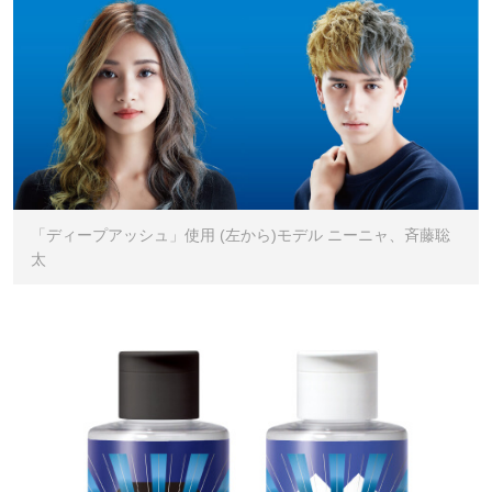
「ディープアッシュ」使用 (左から)モデル ニーニャ、斉藤聡
太