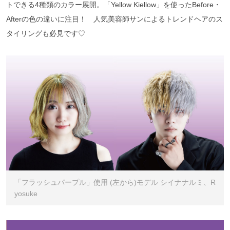
トできる4種類のカラー展開。「Yellow Kiellow」を使ったBefore・
Afterの色の違いに注目！ 人気美容師サンによるトレンドヘアのス
タイリングも必見です♡
「フラッシュパープル」使用 (左から)モデル シイナナルミ、R
yosuke