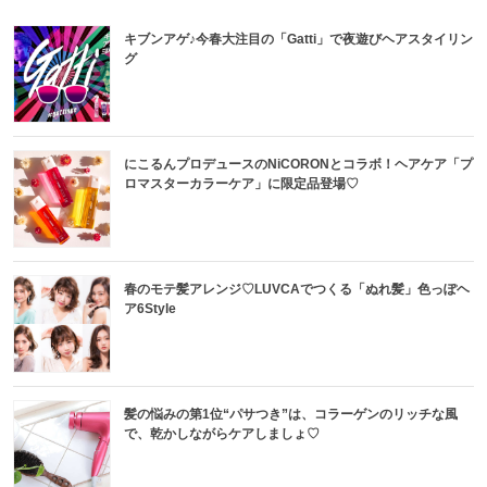
キブンアゲ♪今春大注目の「Gatti」で夜遊びヘアスタイリン
グ
にこるんプロデュースのNiCORONとコラボ！ヘアケア「プ
ロマスターカラーケア」に限定品登場♡
春のモテ髪アレンジ♡LUVCAでつくる「ぬれ髪」色っぽヘ
ア6Style
髪の悩みの第1位“パサつき”は、コラーゲンのリッチな風
で、乾かしながらケアしましょ♡