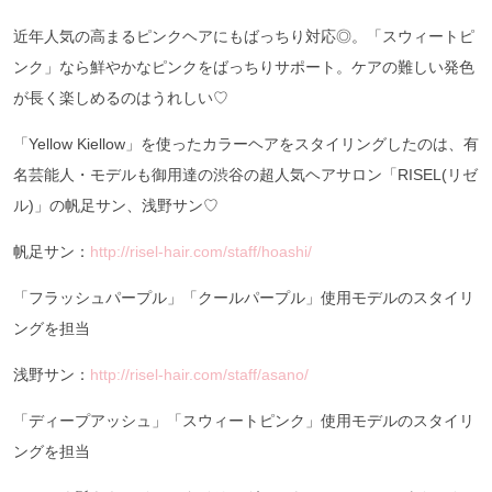
近年人気の高まるピンクヘアにもばっちり対応◎。「スウィートピ
ンク」なら鮮やかなピンクをばっちりサポート。ケアの難しい発色
が長く楽しめるのはうれしい♡
「Yellow Kiellow」を使ったカラーヘアをスタイリングしたのは、有
名芸能人・モデルも御用達の渋谷の超人気ヘアサロン「RISEL(リゼ
ル)」の帆足サン、浅野サン♡
帆足サン：
http://risel-hair.com/staff/hoashi/
「フラッシュパープル」「クールパープル」使用モデルのスタイリ
ングを担当
浅野サン：
http://risel-hair.com/staff/asano/
「ディープアッシュ」「スウィートピンク」使用モデルのスタイリ
ングを担当