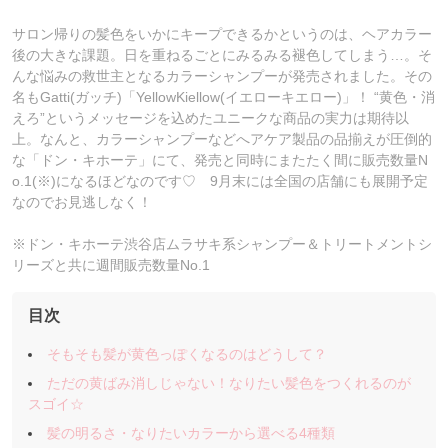
サロン帰りの髪色をいかにキープできるかというのは、ヘアカラー
後の大きな課題。日を重ねるごとにみるみる褪色してしまう…。そ
んな悩みの救世主となるカラーシャンプーが発売されました。その
名もGatti(ガッチ)「YellowKiellow(イエローキエロー)」！ “黄色・消
えろ”というメッセージを込めたユニークな商品の実力は期待以
上。なんと、カラーシャンプーなどへアケア製品の品揃えが圧倒的
な「ドン・キホーテ」にて、発売と同時にまたたく間に販売数量N
o.1(※)になるほどなのです♡ 9月末には全国の店舗にも展開予定
なのでお見逃しなく！
※ドン・キホーテ渋谷店ムラサキ系シャンプー＆トリートメントシ
リーズと共に週間販売数量No.1
目次
そもそも髪が黄色っぽくなるのはどうして？
ただの黄ばみ消しじゃない！なりたい髪色をつくれるのが
スゴイ☆
髪の明るさ・なりたいカラーから選べる4種類