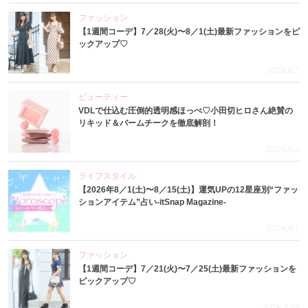
ファッション
【1週間コーデ】7／28(火)〜8／1(土)最新ファッションをピ
ックアップ♡
2026.8.5
ビューティー
VDLで仕込む圧倒的透明感ほっぺ♡小田切ヒロさん絶賛の
リキッド＆バームチークを徹底解剖！
2026.8.4
ライフスタイル
【2026年8／1(土)〜8／15(土)】運気UPの12星座別“ファッ
ションアイテム”占い-itSnap Magazine-
2026.8.1
ファッション
【1週間コーデ】7／21(火)〜7／25(土)最新ファッションを
ピックアップ♡
2026.7.29