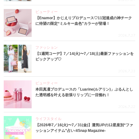
ビューティー
【Enamor】かじえりプロデュース♡11冠達成の神チーク
に待望の限定“ミルキー血色”カラーが登場！
2026.7.27
ファッション
【1週間コーデ】7／14(火)〜7／18(土)最新ファッションを
ピックアップ♡
2026.7.23
ビューティー
本田真凜プロデュースの「Luarine(ルアリン)」ぷるんとし
た透明感を叶える欲張りリップに一目惚れ！
2026.7.22
ライフスタイル
【2026年7／16(火)〜7／31(金)】運気UPの12星座別“ファ
ッションアイテム”占い-itSnap Magazine-