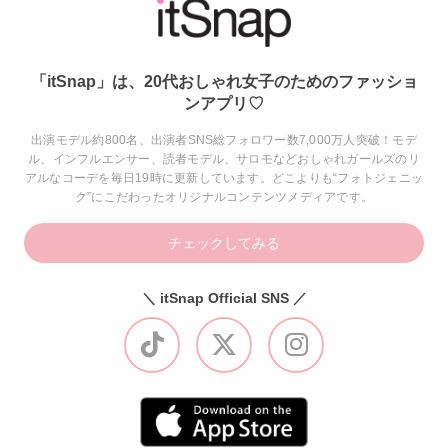
「itSnap」は、20代おしゃれ女子のためのファッショ
ンアプリ♡
出演モデル約800名、出演者SNS総フォロワー数7,000万人突破！モデ
ル、インフルエンサー、読者モデル、サロモなどおしゃれガールズのリ
アルなコーデを毎日19時に更新しています。どこよりも“フォトジェニッ
ク”にこだわったオリジナルコンテンツメディアです。
チェックしてみる
＼ itSnap Official SNS ／