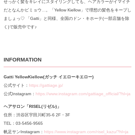
せっかく髪をキレイにスタイリングしても、ヘアカラーがイマイチ
だとなんかビミョウ…。「Yellow Kiellow」で理想の髪色をキープし
ましょっ♡ 「Gatti」と同様、全国のドン・キホーテ(一部店舗を除
く)で販売中です♪
INFORMATION
Gatti YellowKiellow(
ガッチ
イエローキエロー)
公式サイト：
https://gattiage.jp/
公式Instagram：
https://www.instagram.com/gattiage_official/?hl=ja
ヘアサロン「RISEL(
リゼル)」
住所：渋谷区宇田川町35-6 2F・3F
TEL：03-5456-9565
帆足サンInstagram：
https://www.instagram.com/risel_kazu/?hl=ja