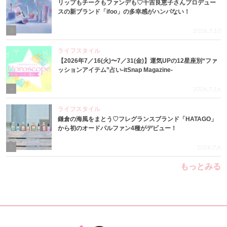
リップもチークもファンデも♡千吉良恵子さんプロデュー
スの新ブランド「ifoo」の多幸感がハンパない！
3
2026.7.10
ライフスタイル
【2026年7／16(火)〜7／31(金)】運気UPの12星座別“ファ
ッションアイテム”占い-itSnap Magazine-
4
2026.7.16
ライフスタイル
鎌倉の海風をまとう♡フレグランスブランド「HATAGO」
から初のオードパルファン4種がデビュー！
5
2026.7.6
もっとみる