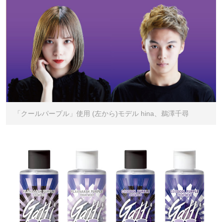
「クールパープル」使用 (左から)モデル hina、鵜澤千尋