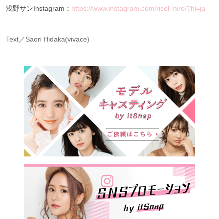
浅野サンInstagram：
https://www.instagram.com/risel_hiro/?hl=ja
Text／Saori Hidaka(vivace)