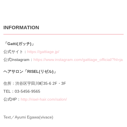
INFORMATION
「Gatti(
ガッチ)
」
公式サイト：
https://gattiage.jp/
公式Instagram：
https://www.instagram.com/gattiage_official/?hl=ja
ヘアサロン「RISEL(
リゼル)
」
住所：渋谷区宇田川町35-6 2F・3F
TEL：03-5456-9565
公式HP：
http://risel-hair.com/salon/
Text／Ayumi Egawa(vivace)