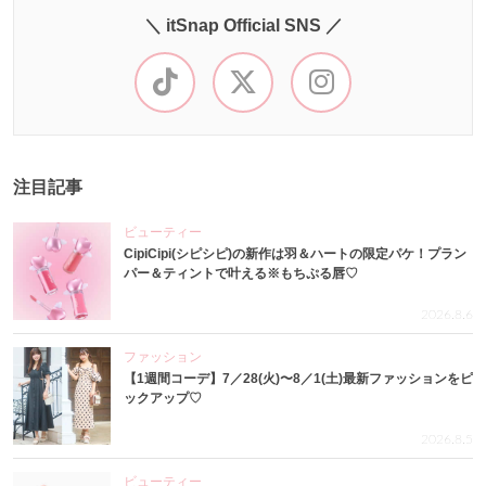
＼ itSnap Official SNS ／
注目記事
ビューティー
CipiCipi(シピシピ)の新作は羽＆ハートの限定パケ！プラン
パー＆ティントで叶える※もちぷる唇♡
2026.8.6
ファッション
【1週間コーデ】7／28(火)〜8／1(土)最新ファッションをピ
ックアップ♡
2026.8.5
ビューティー