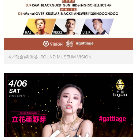
4／5(金)@渋谷 SOUND MUSEUM VISION