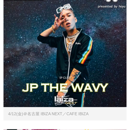
4/12(金)＠名古屋 IBIZA NEXT／CAFE IBIZA