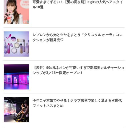
可愛すぎてずるい！【髪の長さ別】it girlの人気ヘアスタイ
ル18選
レブロンから光とツヤをまとう「クリスタル オーラ」コレ
クションが新発売♡
【渋谷】90s風ネオンが可愛いすぎ♡新感覚カルチャーショ
ンップが3／16〜限定オープン！
今年こそ本気でやせる！クラブ感覚で楽しく通える次世代
フィットネスまとめ