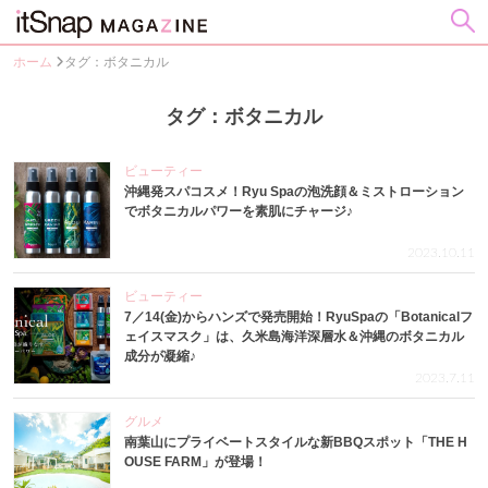
ホーム
タグ：ボタニカル
タグ：ボタニカル
ビューティー
沖縄発スパコスメ！Ryu Spaの泡洗顔＆ミストローション
でボタニカルパワーを素肌にチャージ♪
2023.10.11
ビューティー
7／14(金)からハンズで発売開始！RyuSpaの「Botanicalフ
ェイスマスク」は、久米島海洋深層水＆沖縄のボタニカル
成分が凝縮♪
2023.7.11
グルメ
南葉山にプライベートスタイルな新BBQスポット「THE H
OUSE FARM」が登場！