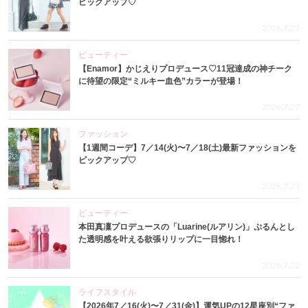
ピックアップ♡
2026.7.29
ビューティー
【Enamor】かじえりプロデュース♡11冠達成の神チーク
に待望の限定“ミルキー血色”カラーが登場！
2026.7.27
ファッション
【1週間コーデ】7／14(火)〜7／18(土)最新ファッションを
ピックアップ♡
2026.7.23
ビューティー
本田真凜プロデュースの「Luarine(ルアリン)」ぷるんとし
た透明感を叶える欲張りリップに一目惚れ！
2026.7.22
ライフスタイル
【2026年7／16(火)〜7／31(金)】運気UPの12星座別“ファ