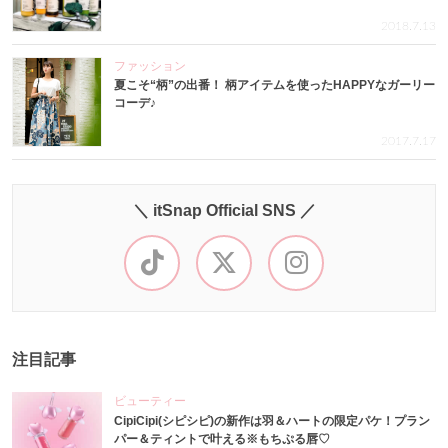
2018.7.13
ファッション
夏こそ“柄”の出番！ 柄アイテムを使ったHAPPYなガーリー
コーデ♪
2017.7.17
＼ itSnap Official SNS ／
注目記事
ビューティー
CipiCipi(シピシピ)の新作は羽＆ハートの限定パケ！プラン
パー＆ティントで叶える※もちぷる唇♡