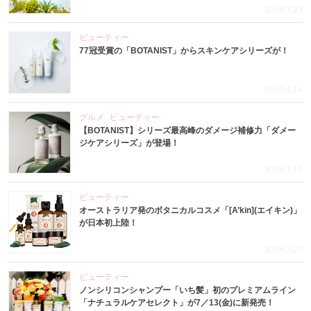
2019.7.23
ビューティー
77冠受賞の「BOTANIST」からスキンケアシリーズが！
2019.4.14
グルメ
ビューティー
【BOTANIST】シリーズ最高峰のダメージ補修力「ダメー
ジケアシリーズ」が登場！
2018.9.13
ビューティー
オーストラリア発のボタニカルコスメ「[A’kin](エイキン)」
が日本初上陸！
2018.7.27
ビューティー
ノンシリコンシャンプー「いち髪」初のプレミアムライン
「ナチュラルケアセレクト」が7／13(金)に新発売！