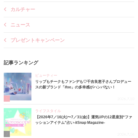
カルチャー
ニュース
プレゼントキャンペーン
記事ランキング
ビューティー
リップもチークもファンデも♡千吉良恵子さんプロデュー
スの新ブランド「ifoo」の多幸感がハンパない！
1
2026.7.10
ライフスタイル
【2026年7／16(火)〜7／31(金)】運気UPの12星座別“ファ
ッションアイテム”占い-itSnap Magazine-
2
2026.7.16