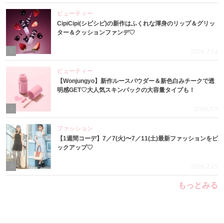
ビューティー
CipiCipi(シピシピ)の新作はふくれな渾身のリップ＆グリッ
ター＆クッションファンデ♡
3
2026.7.14
ビューティー
【Wonjungyo】新作ルースパウダー＆新色白みチークで透
明感GET♡大人気スキンパックの大容量タイプも！
4
2026.7.9
ファッション
【1週間コーデ】7／7(火)〜7／11(土)最新ファッションをピ
ックアップ♡
5
2026.7.15
もっとみる