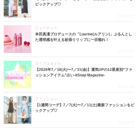
ピックアップ♡
2026.7.23
ビューティー
本田真凜プロデュースの「Luarine(ルアリン)」ぷるんとし
た透明感を叶える欲張りリップに一目惚れ！
2026.7.22
ライフスタイル
【2026年7／16(火)〜7／31(金)】運気UPの12星座別“ファ
ッションアイテム”占い-itSnap Magazine-
2026.7.16
ファッション
【1週間コーデ】7／7(火)〜7／11(土)最新ファッションをピ
ックアップ♡
2026.7.15