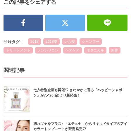
この記事をシェアする
登録タグ：
2018
2018夏
いち髪
シャンプー
トリートメント
ノンシリコン
ヘアケア
ボタニカル
新作
関連記事
七夕特別企画も開催♡ さわやかに香る「ハッピーシャボ
ン」が7／20(金)より新発売！
濡れツヤをプラス♪ 「エテュセ」からリキッドタイプのアイ
カラートップコートが限定発売♡