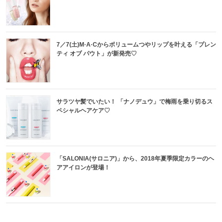
7／7(土)M·A·Cからボリュームつやリップを叶える「プレン
ティ オブ パウト」が新発売♡
サラツヤ髪でいたい！ 「ナノデュウ」で梅雨を乗り切るス
ペシャルヘアケア♡
「SALONIA(サロニア)」から、2018年夏季限定カラーのヘ
アアイロンが登場！