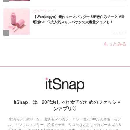
ビューティー
【Wonjungyo】新作ルースパウダー＆新色白みチークで透
明感GET♡大人気スキンパックの大容量タイプも！
5
2026.7.9
もっとみる
「itSnap」は、20代おしゃれ女子のためのファッショ
ンアプリ♡
出演モデル約800名、出演者SNS総フォロワー数7,000万人突破！モデ
ル、インフルエンサー、読者モデル、サロモなどおしゃれガールズのリ