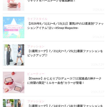
リキッド＆バームチークを徹底解剖！
2026.8.4
ライフスタイル
【2026年8／1(土)〜8／15(土)】運気UPの12星座別“ファッ
ションアイテム”占い-itSnap Magazine-
2026.8.1
ファッション
【1週間コーデ】7／21(火)〜7／25(土)最新ファッションを
ピックアップ♡
2026.7.29
ビューティー
【Enamor】かじえりプロデュース♡11冠達成の神チーク
に待望の限定“ミルキー血色”カラーが登場！
2026.7.27
ファッション
【1週間コーデ】7／14(火)〜7／18(土)最新ファッションを