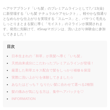
ヘアケアブランド「いち髪」のプレミアムラインとして7／13(金)
に新登場する「いち髪 ナチュラルケアセレクト」。軽やかな指通り
となめらかな仕上がりを実現する「スムース」と、パサつく毛先も
しっとりまとまる髪に導く「モイスト」の２ラインが展開されま
す。発売に先駆けて、itSnapマガジンは、洗い上がり体験会に参加
してきました！
目次
日本生まれの「和草」が美髪へ導く「いち髪」
天然由来成分にこだわったプレミアムラインが登場！
厳選した和草エキス配合で髪をしっかり補修＆保湿
実際に洗い上がりを体験してきました☆
あなたはどっち？ なりたい髪に合わせて選べる2種類
髪の痛みが気になる方は、集中ヘアパックを♡
INFORMATION