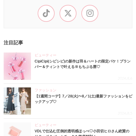
注目記事
ビューティー
CipiCipi(シピシピ)の新作は羽＆ハートの限定パケ！プラン
パー＆ティントで叶える※もちぷる唇♡
2026.8.6
ファッション
【1週間コーデ】7／28(火)〜8／1(土)最新ファッションをピ
ックアップ♡
2026.8.5
ビューティー
VDLで仕込む圧倒的透明感ほっぺ♡小田切ヒロさん絶賛の