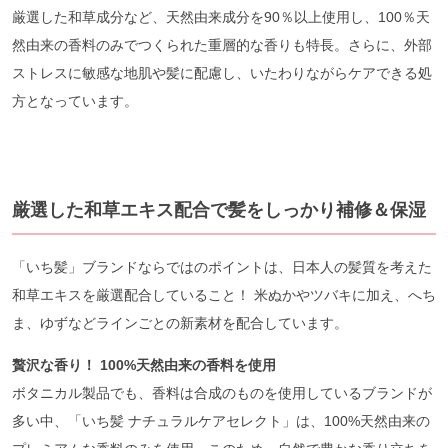
厳選した和草成分など、天然由来成分を90％以上使用し、100％天
然由来の香料のみでつくられた重層的な香りも特長。さらに、外部
ストレスに敏感な地肌や髪に配慮し、いたわりながらケアできる処
方となっています。
厳選した和草エキス配合で髪をしっかり補修＆保湿
「いち髪」ブランドならではのポイントは、日本人の髪質を考えた
和草エキスを厳選配合していること！ 米ぬかやツバキに加え、へち
ま、ゆずなどラインごとの新素材を配合しています。
贅沢な香り！
100%
天然由来の香料を使用
ボタニカル製品でも、香料は合成のものを使用しているブランドが
多い中、「いち髪 ナチュラルケアセレクト」は、100%天然由来の