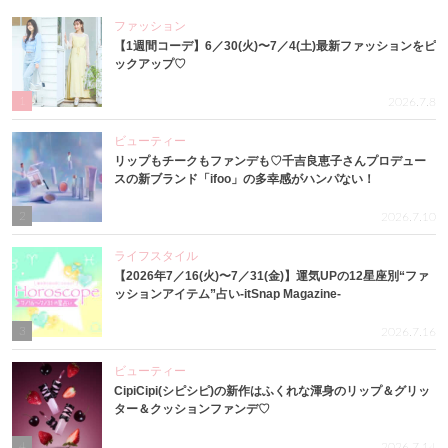
ファッション
【1週間コーデ】6／30(火)〜7／4(土)最新ファッションをピ
ックアップ♡
1
2026.7.8
ビューティー
リップもチークもファンデも♡千吉良恵子さんプロデュー
スの新ブランド「ifoo」の多幸感がハンパない！
2
2026.7.10
ライフスタイル
【2026年7／16(火)〜7／31(金)】運気UPの12星座別“ファ
ッションアイテム”占い-itSnap Magazine-
3
2026.7.16
ビューティー
CipiCipi(シピシピ)の新作はふくれな渾身のリップ＆グリッ
ター＆クッションファンデ♡
4
2026.7.14