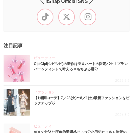
＼ itSnap Official SNS ／
注目記事
ビューティー
CipiCipi(シピシピ)の新作は羽＆ハートの限定パケ！プラン
パー＆ティントで叶える※もちぷる唇♡
2026.8.6
ファッション
【1週間コーデ】7／28(火)〜8／1(土)最新ファッションをピ
ックアップ♡
2026.8.5
ビューティー
VDLで仕込む圧倒的透明感ほっぺ♡小田切ヒロさん絶賛の