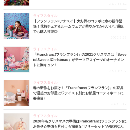
2022.11.14
ライフスタイル
【フランフラン×アナスイ】大好評のコラボに春の新作登
場！花柄チェア＆ルームウェアが華やかでかわいい♡通販
でも購入可能◎
2022.3.28
ライフスタイル
「Francfranc(フランフラン)」の2021クリスマスは「Swee
ts!Sweets!Christmas」がテーマ♡スイーツのオーナメン
トに胸キュン！
2021.10.29
ライフスタイル
春の新作をお届け！「Francfranc(フランフラン)」の家具
で理想のお部屋に♡テイスト別にお部屋コーディネートに
要注目♪
2021.3.17
ライフスタイル
2020年もクリスマスの準備はFrancafranc(フランフラン)に
お任せ☆準備も片付けも簡単な“ツリーセット”が便利なん