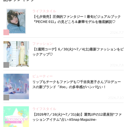
ライフスタイル
【七夕発売】圧倒的ファンタジー！最旬ビジュアルブック
『PECHE 011』の見どころ＆豪華モデルを徹底解説♡
1
2026.7.7
ファッション
【1週間コーデ】6／30(火)〜7／4(土)最新ファッションをピ
ックアップ♡
2
2026.7.8
ビューティー
リップもチークもファンデも♡千吉良恵子さんプロデュー
スの新ブランド「ifoo」の多幸感がハンパない！
3
2026.7.10
ライフスタイル
【2026年7／16(火)〜7／31(金)】運気UPの12星座別“ファ
ッションアイテム”占い-itSnap Magazine-