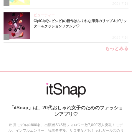
4
2026.7.16
ビューティー
CipiCipi(シピシピ)の新作はふくれな渾身のリップ＆グリッ
ター＆クッションファンデ♡
5
2026.7.14
もっとみる
「itSnap」は、20代おしゃれ女子のためのファッショ
ンアプリ♡
出演モデル約800名、出演者SNS総フォロワー数7,000万人突破！モデ
ル、インフルエンサー、読者モデル、サロモなどおしゃれガールズのリ