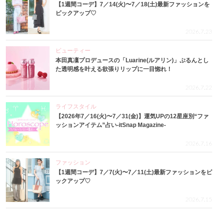
【1週間コーデ】7／14(火)〜7／18(土)最新ファッションを
ピックアップ♡
2026.7.23
ビューティー
本田真凜プロデュースの「Luarine(ルアリン)」ぷるんとし
た透明感を叶える欲張りリップに一目惚れ！
2026.7.22
ライフスタイル
【2026年7／16(火)〜7／31(金)】運気UPの12星座別“ファ
ッションアイテム”占い-itSnap Magazine-
2026.7.16
ファッション
【1週間コーデ】7／7(火)〜7／11(土)最新ファッションをピ
ックアップ♡
2026.7.15