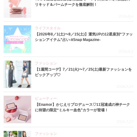
リキッド＆バームチークを徹底解剖！
2026.8.4
ライフスタイル
【2026年8／1(土)〜8／15(土)】運気UPの12星座別“ファッ
ションアイテム”占い-itSnap Magazine-
2026.8.1
ファッション
【1週間コーデ】7／21(火)〜7／25(土)最新ファッションを
ピックアップ♡
2026.7.29
ビューティー
【Enamor】かじえりプロデュース♡11冠達成の神チーク
に待望の限定“ミルキー血色”カラーが登場！
2026.7.27
ファッション