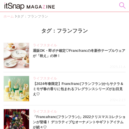
ホーム
タグ：フランフラン
タグ：フランフラン
ライフスタイル
通販OK・即ポチ確定♡Francfrancの冬新作テーブルウェア
が「映え」の神！
2025.11.6
ライフスタイル
【2024年春限定】Francfranc(フランフラン)からサクラ＆
ミモザ春の香りに包まれるフレグランスシリーズがお目見
え♡
2024.2.15
ライフスタイル
「Francafranc(フランフラン)」2022クリスマスコレクショ
ンが登場！ デコラティブなオーナメントやギフトアイテム
が続々♡