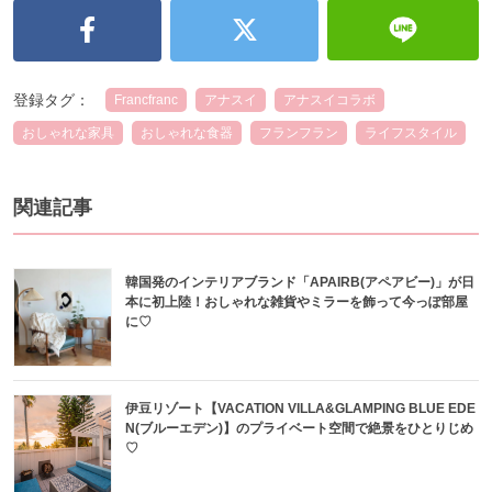
登録タグ：
Francfranc
アナスイ
アナスイコラボ
おしゃれな家具
おしゃれな食器
フランフラン
ライフスタイル
関連記事
韓国発のインテリアブランド「APAIRB(アペアビー)」が日
本に初上陸！おしゃれな雑貨やミラーを飾って今っぽ部屋
に♡
伊豆リゾート【VACATION VILLA&GLAMPING BLUE EDE
N(ブルーエデン)】のプライベート空間で絶景をひとりじめ
♡