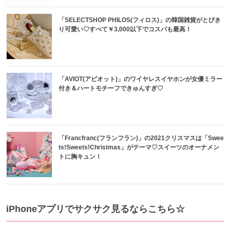
「SELECTSHOP PHILOS(フィロス)」の韓国雑貨がとびき
り可愛い♡すべて￥3,000以下でコスパも最高！
「AVIOT(アビオット)」のワイヤレスイヤホンが女優ミラー
付き＆ハートモチーフできゅんすぎ♡
「Francfranc(フランフラン)」の2021クリスマスは「Swee
ts!Sweets!Christmas」がテーマ♡スイーツのオーナメン
トに胸キュン！
iPhoneアプリでサクサク見るならこちら☆