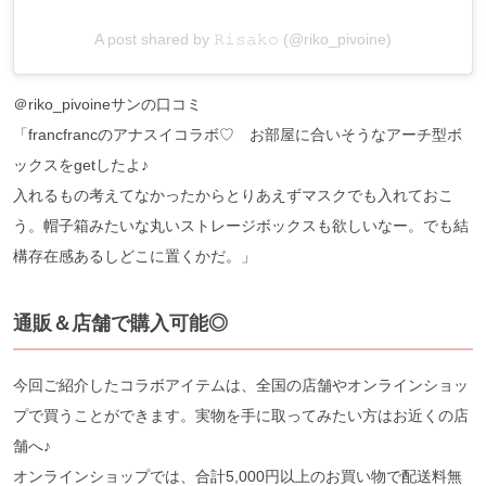
A post shared by 𝚁𝚒𝚜𝚊𝚔𝚘 (@riko_pivoine)
＠riko_pivoineサンの口コミ
「francfrancのアナスイコラボ♡ お部屋に合いそうなアーチ型ボ
ックスをgetしたよ♪
入れるもの考えてなかったからとりあえずマスクでも入れておこ
う。帽子箱みたいな丸いストレージボックスも欲しいなー。でも結
構存在感あるしどこに置くかだ。」
通販＆店舗で購入可能◎
今回ご紹介したコラボアイテムは、全国の店舗やオンラインショッ
プで買うことができます。実物を手に取ってみたい方はお近くの店
舗へ♪
オンラインショップでは、合計5,000円以上のお買い物で配送料無