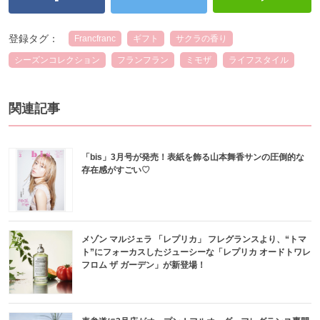
登録タグ：
Francfranc
ギフト
サクラの香り
シーズンコレクション
フランフラン
ミモザ
ライフスタイル
関連記事
「bis」3月号が発売！表紙を飾る山本舞香サンの圧倒的な
存在感がすごい♡
メゾン マルジェラ 「レプリカ」 フレグランスより、“トマ
ト”にフォーカスしたジューシーな「レプリカ オードトワレ
フロム ザ ガーデン」が新登場！