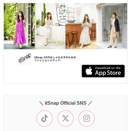
＼ itSnap Official SNS ／