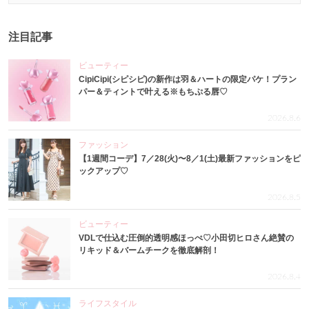
注目記事
ビューティー
CipiCipi(シピシピ)の新作は羽＆ハートの限定パケ！プラン
パー＆ティントで叶える※もちぷる唇♡
2026.8.6
ファッション
【1週間コーデ】7／28(火)〜8／1(土)最新ファッションをピ
ックアップ♡
2026.8.5
ビューティー
VDLで仕込む圧倒的透明感ほっぺ♡小田切ヒロさん絶賛の
リキッド＆バームチークを徹底解剖！
2026.8.4
ライフスタイル