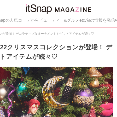
tSnapの人気コーデからビューティー&グルメetc.旬の情報を発信
レクションが登場！ デコラティブなオーナメントやギフトアイテムが続々♡
)」2022クリスマスコレクションが登場！ デ
トアイテムが続々♡