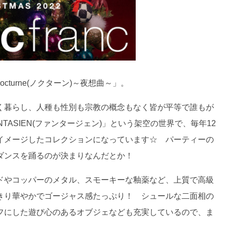
ーマは「Nocturne(ノクターン)～夜想曲～」。
く暮らし、人種も性別も宗教の概念もなく皆が平等で誰もが
ASIEN(ファンタージェン)」という架空の世界で、毎年12
イメージしたコレクションになっています☆ パーティーの
ダンスを踊るのが決まりなんだとか！
ドやコッパーのメタル、スモーキーな釉薬など、上質で高級
きり華やかでゴージャス感たっぷり！ シュールな二面相の
フにした遊び心のあるオブジェなども充実しているので、ま