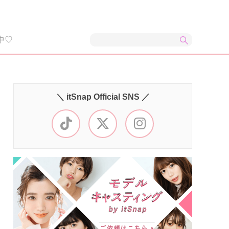
中♡
＼ itSnap Official SNS ／