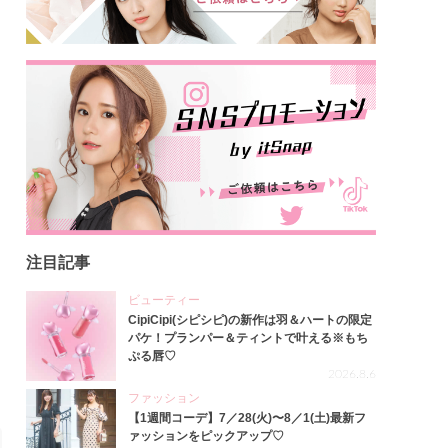
注目記事
ビューティー
CipiCipi(シピシピ)の新作は羽＆ハートの限定
パケ！プランパー＆ティントで叶える※もち
ぷる唇♡
2026.8.6
ファッション
【1週間コーデ】7／28(火)〜8／1(土)最新フ
ァッションをピックアップ♡