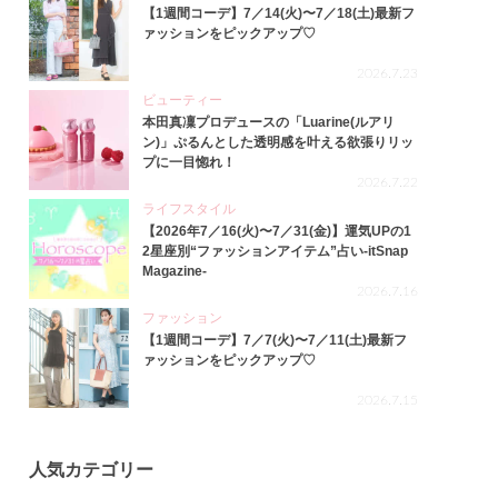
【1週間コーデ】7／14(火)〜7／18(土)最新フ
ァッションをピックアップ♡
2026.7.23
ビューティー
本田真凜プロデュースの「Luarine(ルアリ
ン)」ぷるんとした透明感を叶える欲張りリッ
プに一目惚れ！
2026.7.22
ライフスタイル
【2026年7／16(火)〜7／31(金)】運気UPの1
2星座別“ファッションアイテム”占い-itSnap
Magazine-
2026.7.16
ファッション
【1週間コーデ】7／7(火)〜7／11(土)最新フ
ァッションをピックアップ♡
2026.7.15
人気カテゴリー