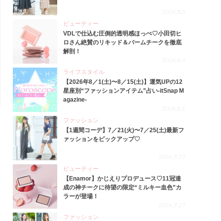
2026.8.5
ビューティー
VDLで仕込む圧倒的透明感ほっぺ♡小田切ヒ
ロさん絶賛のリキッド＆バームチークを徹底
解剖！
2026.8.4
ライフスタイル
【2026年8／1(土)〜8／15(土)】運気UPの12
星座別“ファッションアイテム”占い-itSnap M
agazine-
2026.8.1
ファッション
【1週間コーデ】7／21(火)〜7／25(土)最新フ
ァッションをピックアップ♡
2026.7.29
ビューティー
【Enamor】かじえりプロデュース♡11冠達
成の神チークに待望の限定“ミルキー血色”カ
ラーが登場！
2026.7.27
ファッション