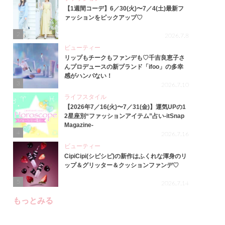
【1週間コーデ】6／30(火)〜7／4(土)最新フ
ァッションをピックアップ♡
2
2026.7.8
ビューティー
リップもチークもファンデも♡千吉良恵子さ
んプロデュースの新ブランド「ifoo」の多幸
感がハンパない！
3
2026.7.10
ライフスタイル
【2026年7／16(火)〜7／31(金)】運気UPの1
2星座別“ファッションアイテム”占い-itSnap
Magazine-
4
2026.7.16
ビューティー
CipiCipi(シピシピ)の新作はふくれな渾身のリ
ップ＆グリッター＆クッションファンデ♡
5
2026.7.14
もっとみる