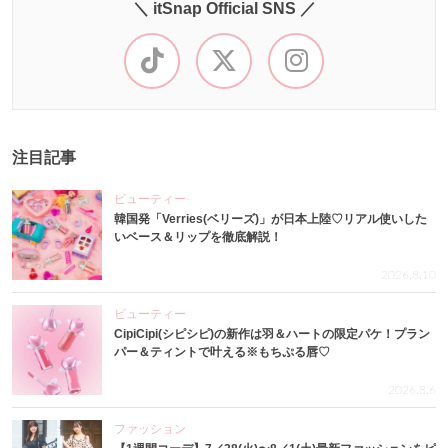
＼ itSnap Official SNS ／
注目記事
ビューティー
韓国発「Verries(ベリーズ)」が日本上陸♡リアル使いした
いベース＆リップを徹底解説！
2026.8.10
ビューティー
CipiCipi(シピシピ)の新作は羽＆ハートの限定パケ！プラン
パー＆ティントで叶える※もちぷる唇♡
2026.8.6
ファッション