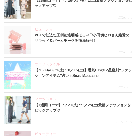
【1週間コーデ】7／28(火)〜8／1(土)最新ファッションをピ
ックアップ♡
2026.8.5
ビューティー
VDLで仕込む圧倒的透明感ほっぺ♡小田切ヒロさん絶賛の
リキッド＆バームチークを徹底解剖！
2026.8.4
ライフスタイル
【2026年8／1(土)〜8／15(土)】運気UPの12星座別“ファッ
ションアイテム”占い-itSnap Magazine-
2026.8.1
ファッション
【1週間コーデ】7／21(火)〜7／25(土)最新ファッションを
ピックアップ♡
2026.7.29
ビューティー