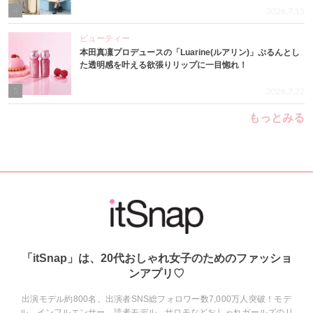
4
2026.7.15
ビューティー
本田真凜プロデュースの「Luarine(ルアリン)」ぷるんとし
た透明感を叶える欲張りリップに一目惚れ！
5
2026.7.22
もっとみる
「itSnap」は、20代おしゃれ女子のためのファッショ
ンアプリ♡
出演モデル約800名、出演者SNS総フォロワー数7,000万人突破！モデ
ル、インフルエンサー、読者モデル、サロモなどおしゃれガールズのリ