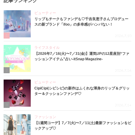
記事ランキング
ビューティー
リップもチークもファンデも♡千吉良恵子さんプロデュー
スの新ブランド「ifoo」の多幸感がハンパない！
1
2026.7.10
ライフスタイル
【2026年7／16(火)〜7／31(金)】運気UPの12星座別“ファ
ッションアイテム”占い-itSnap Magazine-
2
2026.7.16
ビューティー
CipiCipi(シピシピ)の新作はふくれな渾身のリップ＆グリッ
ター＆クッションファンデ♡
3
2026.7.14
ファッション
【1週間コーデ】7／7(火)〜7／11(土)最新ファッションをピ
ックアップ♡