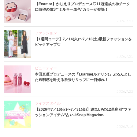
【Enamor】かじえりプロデュース♡11冠達成の神チーク
に待望の限定“ミルキー血色”カラーが登場！
2026.7.27
ファッション
【1週間コーデ】7／14(火)〜7／18(土)最新ファッションを
ピックアップ♡
2026.7.23
ビューティー
本田真凜プロデュースの「Luarine(ルアリン)」ぷるんとし
た透明感を叶える欲張りリップに一目惚れ！
2026.7.22
ライフスタイル
【2026年7／16(火)〜7／31(金)】運気UPの12星座別“ファ
ッションアイテム”占い-itSnap Magazine-
2026.7.16