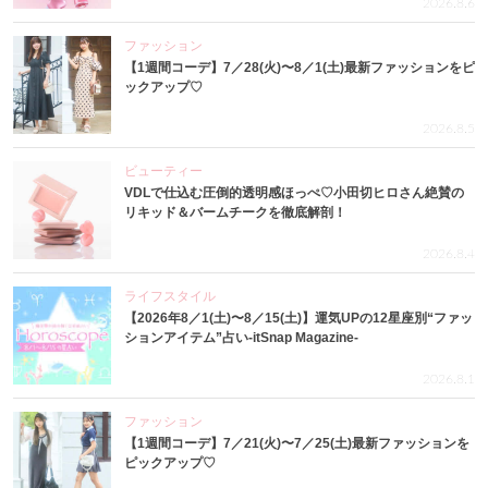
2026.8.6
ファッション
【1週間コーデ】7／28(火)〜8／1(土)最新ファッションをピ
ックアップ♡
2026.8.5
ビューティー
VDLで仕込む圧倒的透明感ほっぺ♡小田切ヒロさん絶賛の
リキッド＆バームチークを徹底解剖！
2026.8.4
ライフスタイル
【2026年8／1(土)〜8／15(土)】運気UPの12星座別“ファッ
ションアイテム”占い-itSnap Magazine-
2026.8.1
ファッション
【1週間コーデ】7／21(火)〜7／25(土)最新ファッションを
ピックアップ♡