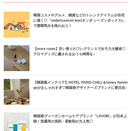
韓国コスメやグルメ、雑貨などのトレンドアイテムが自宅
に届く♡「ondat!season box(オンダ シーズンボックス)」
で渡韓気分を味わおう！
【more room】甘い香りのフレグランスで女子力大爆発♡
アロマグッズに癒されるおうち時間を♪
【韓国風インテリア】HOTEL PARIS CHILL＆honey flamin
goがおしゃれすぎ♡韓国発デザイナーズブランドに要注目♪
韓国発ヴィーガンホームケアブランド「LAVOIR」が日本上
陸！洗濯用の洗剤・柔軟剤が大人気♡