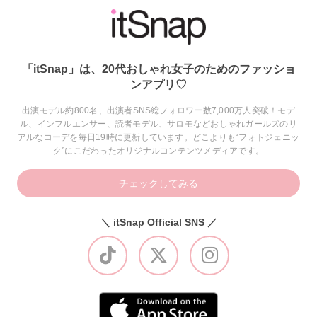
「itSnap」は、20代おしゃれ女子のためのファッショ
ンアプリ♡
出演モデル約800名、出演者SNS総フォロワー数7,000万人突破！モデ
ル、インフルエンサー、読者モデル、サロモなどおしゃれガールズのリ
アルなコーデを毎日19時に更新しています。どこよりも“フォトジェニッ
ク”にこだわったオリジナルコンテンツメディアです。
チェックしてみる
＼ itSnap Official SNS ／