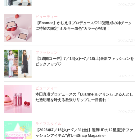
2026.7.29
ビューティー
【Enamor】かじえりプロデュース♡11冠達成の神チーク
に待望の限定“ミルキー血色”カラーが登場！
2026.7.27
ファッション
【1週間コーデ】7／14(火)〜7／18(土)最新ファッションを
ピックアップ♡
2026.7.23
ビューティー
本田真凜プロデュースの「Luarine(ルアリン)」ぷるんとし
た透明感を叶える欲張りリップに一目惚れ！
2026.7.22
ライフスタイル
【2026年7／16(火)〜7／31(金)】運気UPの12星座別“ファ
ッションアイテム”占い-itSnap Magazine-