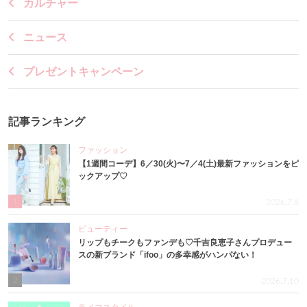
カルチャー
ニュース
プレゼントキャンペーン
記事ランキング
ファッション
【1週間コーデ】6／30(火)〜7／4(土)最新ファッションをピ
ックアップ♡
1
2026.7.8
ビューティー
リップもチークもファンデも♡千吉良恵子さんプロデュー
スの新ブランド「ifoo」の多幸感がハンパない！
2
2026.7.10