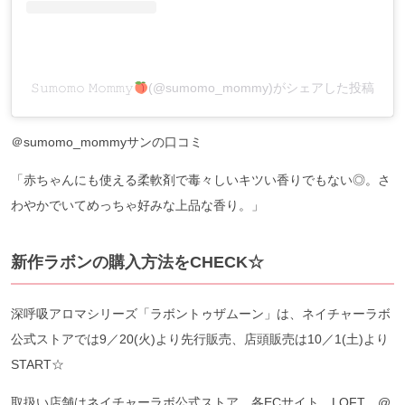
𝚂𝚞𝚖𝚘𝚖𝚘 𝙼𝚘𝚖𝚖𝚢
(@sumomo_mommy)がシェアした投稿
＠sumomo_mommyサンの口コミ
「赤ちゃんにも使える柔軟剤で毒々しいキツい香りでもない◎。さ
わやかでいてめっちゃ好みな上品な香り。」
新作ラボンの購入方法をCHECK☆
深呼吸アロマシリーズ「ラボントゥザムーン」は、ネイチャーラボ
公式ストアでは9／20(火)より先行販売、店頭販売は10／1(土)より
START☆
取扱い店舗はネイチャーラボ公式ストア、各ECサイト、LOFT、@