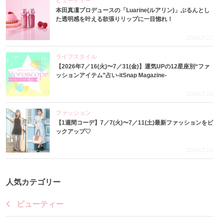
ビューティー
本田真凜プロデュースの「Luarine(ルアリン)」ぷるんとし
た透明感を叶える欲張りリップに一目惚れ！
2026.7.22
ライフスタイル
【2026年7／16(火)〜7／31(金)】運気UPの12星座別“ファ
ッションアイテム”占い-itSnap Magazine-
2026.7.16
ファッション
【1週間コーデ】7／7(火)〜7／11(土)最新ファッションをピ
ックアップ♡
2026.7.15
人気カテゴリー
ビューティー