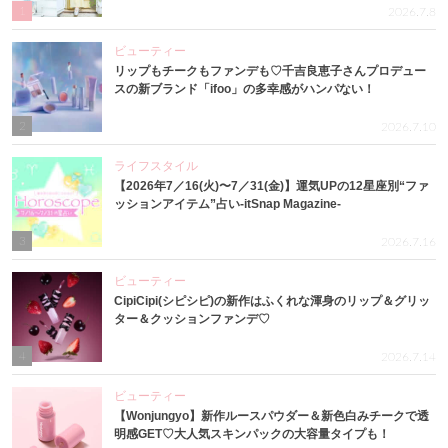
1
2026.7.8
ビューティー
リップもチークもファンデも♡千吉良恵子さんプロデュー
スの新ブランド「ifoo」の多幸感がハンパない！
2
2026.7.10
ライフスタイル
【2026年7／16(火)〜7／31(金)】運気UPの12星座別“ファ
ッションアイテム”占い-itSnap Magazine-
3
2026.7.16
ビューティー
CipiCipi(シピシピ)の新作はふくれな渾身のリップ＆グリッ
ター＆クッションファンデ♡
4
2026.7.14
ビューティー
【Wonjungyo】新作ルースパウダー＆新色白みチークで透
明感GET♡大人気スキンパックの大容量タイプも！