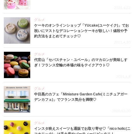
2021.4.22
グルメ
ケーキのオンラインショップ「YUcake(ユーケイク)」でお
祝いにマストなデコレーションケーキが欲しい！値段や予
約方法をまとめてチェック♡
2021.4.10
グルメ
代官山「セバスチャン・ユベール」のマカロンが美味しす
ぎ！フランス空輸の本場の味をテイクアウト♡
2021.4.8
グルメ
中目黒のカフェ「Miniature Garden Cafe(ミニチュアガー
デンカフェ)」でフランス気分を満喫♡
2020.12.20
グルメ
インスタ映えスイーツも通販でお取り寄せ♡「nico holic(ニ