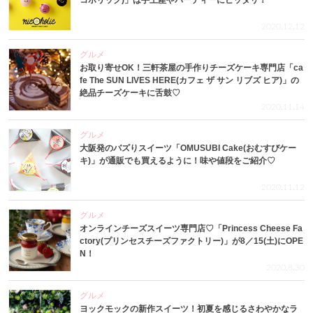
コホリック)」は手土産やパーティーにピッタリ！
2020.12.12
グルメ
お取り寄せOK！三軒茶屋の手作りチーズケーキ専門店「ca
fe The SUN LIVES HERE(カフェ ザ サン リブズ ヒア)」の
絶品チーズケーキに舌鼓♡
2020.11.14
グルメ
大阪発のバズりスイーツ「OMUSUBI Cake(おむすびケー
キ)」が通販でも買えるように！味や値段をご紹介♡
2020.11.12
グルメ
オンラインチーズスイーツ専門店♡「Princess Cheese Fa
ctory(プリンセスチーズファクトリー)」が8／15(土)にOPE
N！
2020.8.30
グルメ
ヨックモックの新作スイーツ！初夏を感じるさわやかなラ