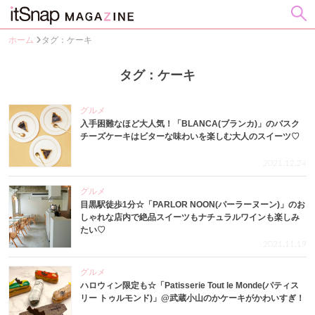
ホーム
タグ：ケーキ
タグ：ケーキ
グルメ
入手困難なほど大人気！「BLANCA(ブランカ)」のバスク
チーズケーキはビターな味わいを楽しむ大人のスイーツ♡
2021.12.24
グルメ
目黒駅徒歩1分☆「PARLOR NOON(パーラーヌーン)」のお
しゃれな店内で絶品スイーツもナチュラルワインも楽しみ
たい♡
2021.11.19
グルメ
ハロウィン限定も☆「Patisserie Tout le Monde(パティス
リー トゥルモンド)」@武蔵小山のかケーキがかわいすぎ！