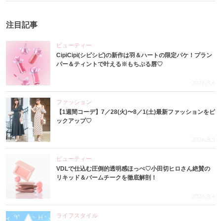
注目記事
ビューティー
CipiCipi(シピシピ)の新作は羽＆ハートの限定パケ！プラン
パー＆ティントで叶える※もちぷる唇♡
2026.8.6
ファッション
【1週間コーデ】7／28(火)〜8／1(土)最新ファッションをピ
ックアップ♡
2026.8.5
ビューティー
VDLで仕込む圧倒的透明感ほっぺ♡小田切ヒロさん絶賛の
リキッド＆バームチークを徹底解剖！
2026.8.4
ライフスタイル