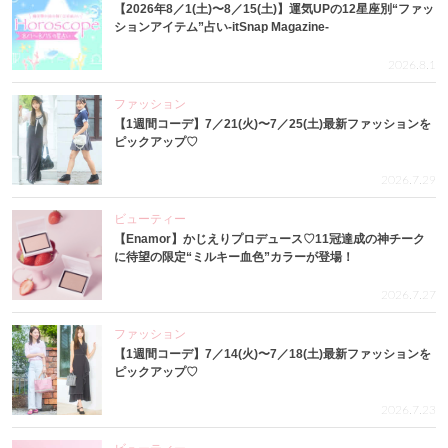
【2026年8／1(土)〜8／15(土)】運気UPの12星座別“ファッ
ションアイテム”占い-itSnap Magazine-
2026.8.1
ファッション
【1週間コーデ】7／21(火)〜7／25(土)最新ファッションを
ピックアップ♡
2026.7.29
ビューティー
【Enamor】かじえりプロデュース♡11冠達成の神チーク
に待望の限定“ミルキー血色”カラーが登場！
2026.7.27
ファッション
【1週間コーデ】7／14(火)〜7／18(土)最新ファッションを
ピックアップ♡
2026.7.23