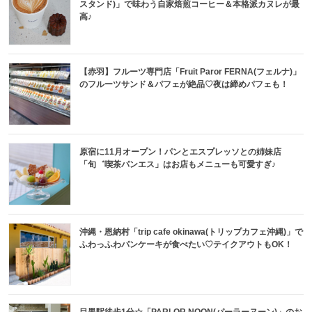
スタンド)」で味わう自家焙煎コーヒー＆本格派カヌレが最
高♪
【赤羽】フルーツ専門店「Fruit Paror FERNA(フェルナ)」
のフルーツサンド＆パフェが絶品♡夜は締めパフェも！
原宿に11月オープン！パンとエスプレッソとの姉妹店
「旬゛喫茶パンエス」はお店もメニューも可愛すぎ♪
沖縄・恩納村「trip cafe okinawa(トリップカフェ沖縄)」で
ふわっふわパンケーキが食べたい♡テイクアウトもOK！
目黒駅徒歩1分☆「PARLOR NOON(パーラーヌーン)」のお