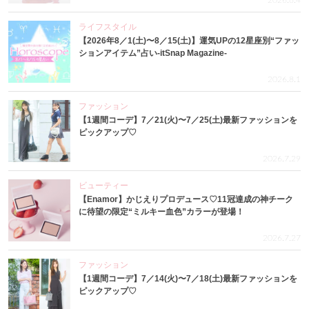
ライフスタイル
【2026年8／1(土)〜8／15(土)】運気UPの12星座別“ファッ
ションアイテム”占い-itSnap Magazine-
2026.8.1
ファッション
【1週間コーデ】7／21(火)〜7／25(土)最新ファッションを
ピックアップ♡
2026.7.29
ビューティー
【Enamor】かじえりプロデュース♡11冠達成の神チーク
に待望の限定“ミルキー血色”カラーが登場！
2026.7.27
ファッション
【1週間コーデ】7／14(火)〜7／18(土)最新ファッションを
ピックアップ♡