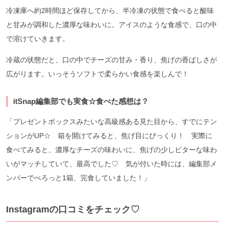
冷凍庫へ約2時間ほど保存してから、半冷凍の状態で食べると酸味
と甘みが調和した濃厚な味わいに。アイスのような食感で、口の中
で溶けていきます。
冷蔵の状態だと、口の中でチーズの甘み・香り、焦げの香ばしさが
広がります。いっそうソフトで柔らかい食感を楽しんで！
itSnap編集部でも実食☆食べた感想は？
「プレゼントボックスみたいな高級感ある見た目から、すでにテン
ションがUP☆ 箱を開けてみると、焦げ目にびっくり！ 実際に
食べてみると、濃厚なチーズの味わいに、焦げの少しビターな味わ
いがマッチしていて、最高でした♡ 気が付いた時には、編集部メ
ンバーでぺろっと1箱、完食していました！」
Instagramの口コミをチェック♡