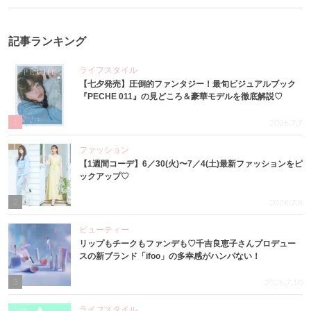
記事ランキング
ライフスタイル
【七夕発売】圧倒的ファンタジー！最旬ビジュアルブック
『PECHE 011』の見どころ＆豪華モデルを徹底解説♡
1
2026.7.7
ファッション
【1週間コーデ】6／30(火)〜7／4(土)最新ファッションをピ
ックアップ♡
2
2026.7.8
ビューティー
リップもチークもファンデも♡千吉良恵子さんプロデュー
スの新ブランド「ifoo」の多幸感がハンパない！
3
2026.7.10
ライフスタイル