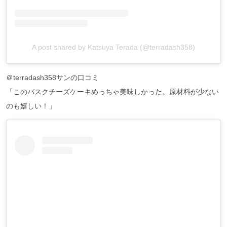
A post shared by Katsuya Terada (@terradash358)
＠terradash358サンの口コミ
「このバスクチーズケーキめっちゃ美味しかった。原材料が少ない
のも嬉しい！」