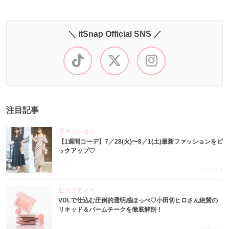
＼ itSnap Official SNS ／
注目記事
ファッション
【1週間コーデ】7／28(火)〜8／1(土)最新ファッションをピ
ックアップ♡
2026.8.5
ビューティー
VDLで仕込む圧倒的透明感ほっぺ♡小田切ヒロさん絶賛の
リキッド＆バームチークを徹底解剖！
2026.8.4