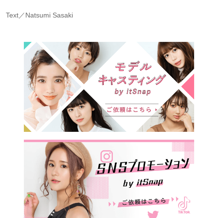
Text／Natsumi Sasaki