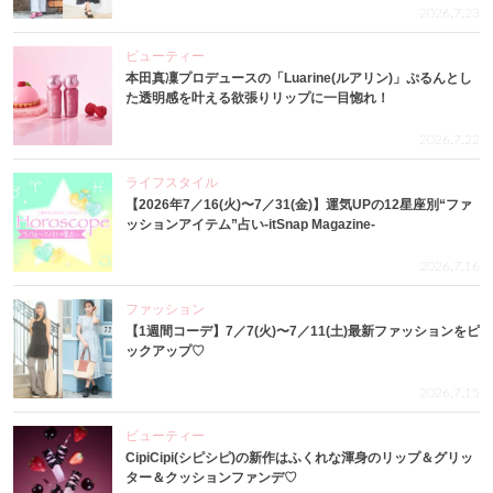
2026.7.23
ビューティー
本田真凜プロデュースの「Luarine(ルアリン)」ぷるんとし
た透明感を叶える欲張りリップに一目惚れ！
2026.7.22
ライフスタイル
【2026年7／16(火)〜7／31(金)】運気UPの12星座別“ファ
ッションアイテム”占い-itSnap Magazine-
2026.7.16
ファッション
【1週間コーデ】7／7(火)〜7／11(土)最新ファッションをピ
ックアップ♡
2026.7.15
ビューティー
CipiCipi(シピシピ)の新作はふくれな渾身のリップ＆グリッ
ター＆クッションファンデ♡