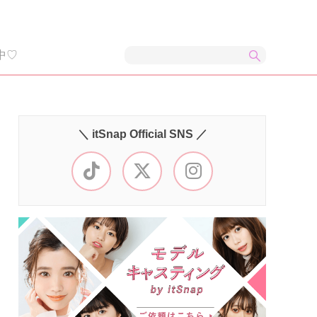
中♡
＼ itSnap Official SNS ／