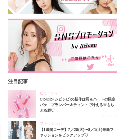
注目記事
ビューティー
CipiCipi(シピシピ)の新作は羽＆ハートの限定
パケ！プランパー＆ティントで叶える※もち
ぷる唇♡
2026.8.6
ファッション
【1週間コーデ】7／28(火)〜8／1(土)最新フ
ァッションをピックアップ♡