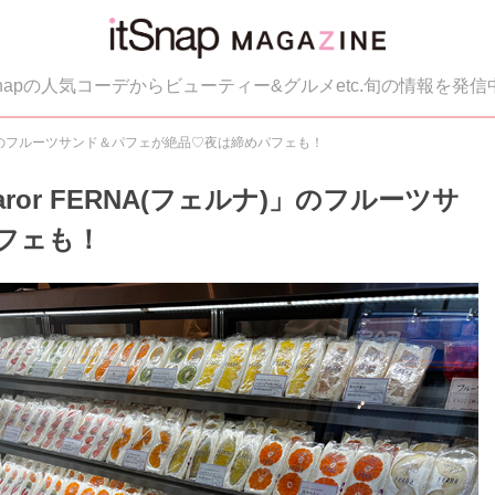
tSnapの人気コーデからビューティー&グルメetc.旬の情報を発信
ェルナ)」のフルーツサンド＆パフェが絶品♡夜は締めパフェも！
aror FERNA(フェルナ)」のフルーツサ
フェも！