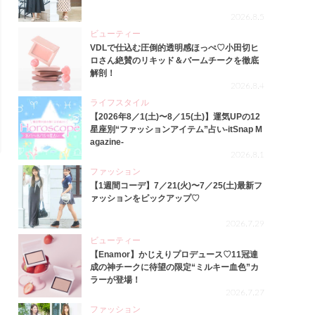
2026.8.5
ビューティー
VDLで仕込む圧倒的透明感ほっぺ♡小田切ヒ
ロさん絶賛のリキッド＆バームチークを徹底
解剖！
2026.8.4
ライフスタイル
【2026年8／1(土)〜8／15(土)】運気UPの12
星座別“ファッションアイテム”占い-itSnap M
agazine-
2026.8.1
ファッション
【1週間コーデ】7／21(火)〜7／25(土)最新フ
ァッションをピックアップ♡
2026.7.29
ビューティー
【Enamor】かじえりプロデュース♡11冠達
成の神チークに待望の限定“ミルキー血色”カ
ラーが登場！
2026.7.27
ファッション