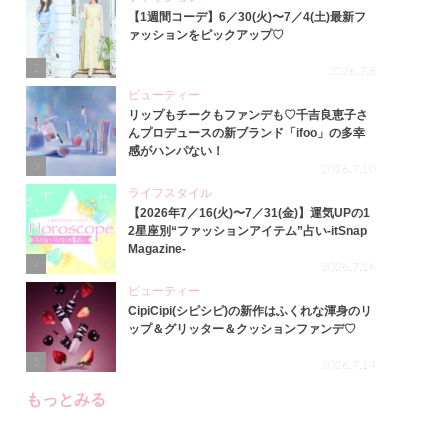
【1週間コーデ】6／30(火)〜7／4(土)最新フ
ァッションをピックアップ♡
2
2026.7.8
ビューティー
リップもチークもファンデも♡千吉良恵子さ
んプロデュースの新ブランド「ifoo」の多幸
感がハンパない！
3
2026.7.10
ライフスタイル
【2026年7／16(火)〜7／31(金)】運気UPの1
2星座別“ファッションアイテム”占い-itSnap
Magazine-
4
2026.7.16
ビューティー
CipiCipi(シピシピ)の新作はふくれな渾身のリ
ップ＆グリッター＆クッションファンデ♡
5
2026.7.14
もっとみる