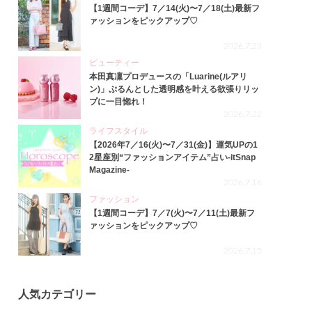
【1週間コーデ】7／14(火)〜7／18(土)最新フ
ァッションをピックアップ♡
2026.7.23
ビューティー
本田真凜プロデュースの「Luarine(ルアリ
ン)」ぷるんとした透明感を叶える欲張りリッ
プに一目惚れ！
2026.7.22
ライフスタイル
【2026年7／16(火)〜7／31(金)】運気UPの1
2星座別“ファッションアイテム”占い-itSnap
Magazine-
2026.7.16
ファッション
【1週間コーデ】7／7(火)〜7／11(土)最新フ
ァッションをピックアップ♡
2026.7.15
人気カテゴリー