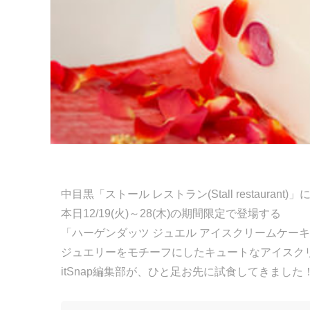
中目黒「ストール レストラン(Stall restaurant)
本日12/19(火)～28(木)の期間限定で登場する
「ハーゲンダッツ ジュエル アイスクリームケー
ジュエリーをモチーフにしたキュートなアイスク
itSnap編集部が、ひと足お先に試食してきました