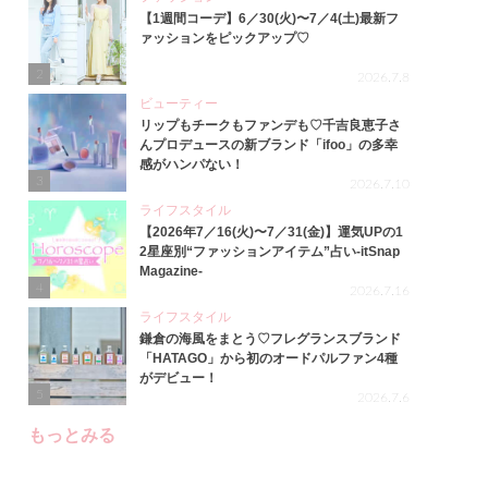
【1週間コーデ】6／30(火)〜7／4(土)最新フ
ァッションをピックアップ♡
2
2026.7.8
ビューティー
リップもチークもファンデも♡千吉良恵子さ
んプロデュースの新ブランド「ifoo」の多幸
感がハンパない！
3
2026.7.10
ライフスタイル
【2026年7／16(火)〜7／31(金)】運気UPの1
2星座別“ファッションアイテム”占い-itSnap
Magazine-
4
2026.7.16
ライフスタイル
鎌倉の海風をまとう♡フレグランスブランド
「HATAGO」から初のオードパルファン4種
がデビュー！
5
2026.7.6
もっとみる