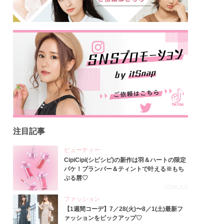
注目記事
ビューティー
CipiCipi(シピシピ)の新作は羽＆ハートの限定
パケ！プランパー＆ティントで叶える※もち
ぷる唇♡
2026.8.6
ファッション
【1週間コーデ】7／28(火)〜8／1(土)最新フ
ァッションをピックアップ♡