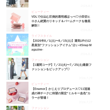
2026.8.5
ビューティー
VDLで仕込む圧倒的透明感ほっぺ♡小田切ヒ
ロさん絶賛のリキッド＆バームチークを徹底
解剖！
2026.8.4
ライフスタイル
【2026年8／1(土)〜8／15(土)】運気UPの12
星座別“ファッションアイテム”占い-itSnap M
agazine-
2026.8.1
ファッション
【1週間コーデ】7／21(火)〜7／25(土)最新フ
ァッションをピックアップ♡
2026.7.29
ビューティー
【Enamor】かじえりプロデュース♡11冠達
成の神チークに待望の限定“ミルキー血色”カ
ラーが登場！
2026.7.27
ファッション