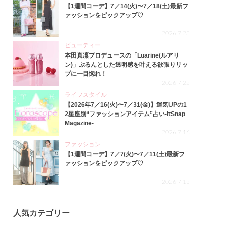
【1週間コーデ】7／14(火)〜7／18(土)最新フ
ァッションをピックアップ♡
2026.7.23
ビューティー
本田真凜プロデュースの「Luarine(ルアリ
ン)」ぷるんとした透明感を叶える欲張りリッ
プに一目惚れ！
2026.7.22
ライフスタイル
【2026年7／16(火)〜7／31(金)】運気UPの1
2星座別“ファッションアイテム”占い-itSnap
Magazine-
2026.7.16
ファッション
【1週間コーデ】7／7(火)〜7／11(土)最新フ
ァッションをピックアップ♡
2026.7.15
人気カテゴリー