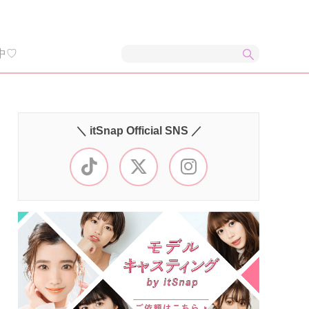
中♡
＼ itSnap Official SNS ／