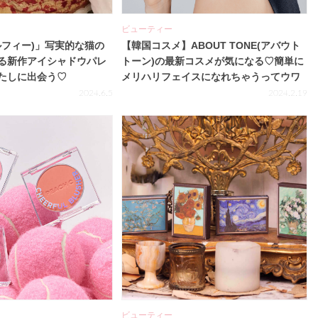
ビューティー
(ミルフィー)」写実的な猫の
【韓国コスメ】ABOUT TONE(アバウト
る新作アイシャドウパレ
トーン)の最新コスメが気になる♡簡単に
たしに出会う♡
メリハリフェイスになれちゃうってウワ
サ！
2024.6.5
2024.2.19
ビューティー