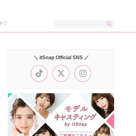
中♡
＼ itSnap Official SNS ／