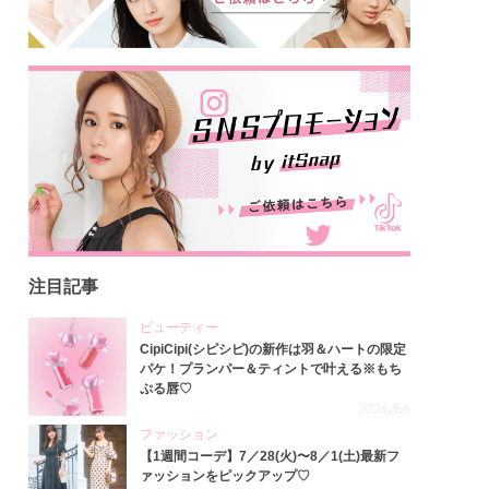
注目記事
ビューティー
CipiCipi(シピシピ)の新作は羽＆ハートの限定
パケ！プランパー＆ティントで叶える※もち
ぷる唇♡
2026.8.6
ファッション
【1週間コーデ】7／28(火)〜8／1(土)最新フ
ァッションをピックアップ♡