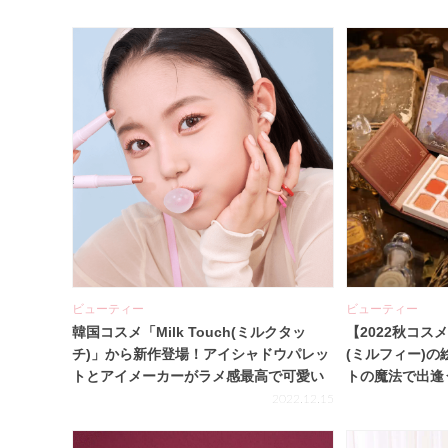
ビューティー
ビューティー
韓国コスメ「Milk Touch(ミルクタッ
【2022秋コスメ
チ)」から新作登場！アイシャドウパレッ
(ミルフィー)
トとアイメーカーがラメ感最高で可愛い
トの魔法で出逢
すぎ♡
2022.12.15