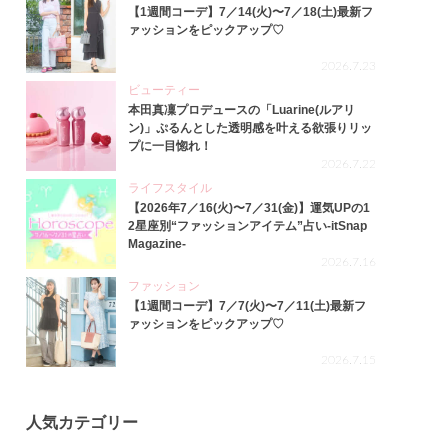
【1週間コーデ】7／14(火)〜7／18(土)最新フ
ァッションをピックアップ♡
2026.7.23
ビューティー
本田真凜プロデュースの「Luarine(ルアリ
ン)」ぷるんとした透明感を叶える欲張りリッ
プに一目惚れ！
2026.7.22
ライフスタイル
【2026年7／16(火)〜7／31(金)】運気UPの1
2星座別“ファッションアイテム”占い-itSnap
Magazine-
2026.7.16
ファッション
【1週間コーデ】7／7(火)〜7／11(土)最新フ
ァッションをピックアップ♡
2026.7.15
人気カテゴリー