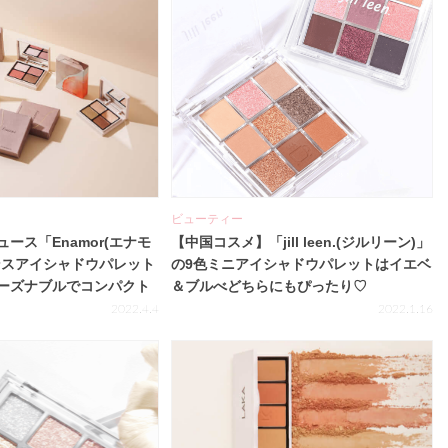
ビューティー
ース「Enamor(エナモ
【中国コスメ】「jill leen.(ジルリーン)」
ンスアイシャドウパレット
の9色ミニアイシャドウパレットはイエベ
ーズナブルでコンパクト
＆ブルべどちらにもぴったり♡
2022.4.4
2022.1.16