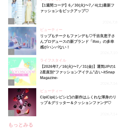
【1週間コーデ】6／30(火)〜7／4(土)最新フ
ァッションをピックアップ♡
2
2026.7.8
ビューティー
リップもチークもファンデも♡千吉良恵子さ
んプロデュースの新ブランド「ifoo」の多幸
感がハンパない！
3
2026.7.10
ライフスタイル
【2026年7／16(火)〜7／31(金)】運気UPの1
2星座別“ファッションアイテム”占い-itSnap
Magazine-
4
2026.7.16
ビューティー
CipiCipi(シピシピ)の新作はふくれな渾身のリ
ップ＆グリッター＆クッションファンデ♡
5
2026.7.14
もっとみる