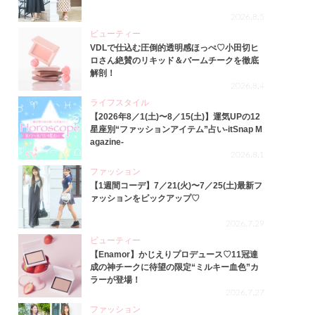
2026.8.5
ビューティー
VDLで仕込む圧倒的透明感ほっぺ♡小田切ヒ
ロさん絶賛のリキッド＆バームチークを徹底
解剖！
2026.8.4
ライフスタイル
【2026年8／1(土)〜8／15(土)】運気UPの12
星座別“ファッションアイテム”占い-itSnap M
agazine-
2026.8.1
ファッション
【1週間コーデ】7／21(火)〜7／25(土)最新フ
ァッションをピックアップ♡
2026.7.29
ビューティー
【Enamor】かじえりプロデュース♡11冠達
成の神チークに待望の限定“ミルキー血色”カ
ラーが登場！
2026.7.27
ファッション