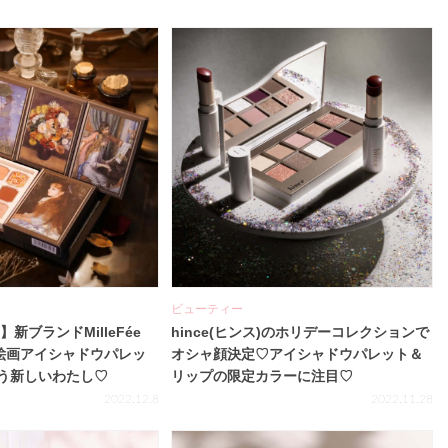
ビューティー
】新ブランドMilleFée
hince(ヒンス)のホリデーコレクションで
の絵画アイシャドウパレッ
オシャ顔決定♡アイシャドウパレット＆
う新しいわたし♡
リップの限定カラーに注目♡
2022.12.8
2022.11.28