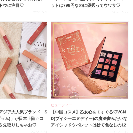
ドウに注目♡
ットは798円なのに優秀ってウワサ♡
2023.9.3
2023.6.22
ビューティー
アジア大人気ブランド「S
【中国コスメ】乙女心をくすぐる♡VCN
ーグラム)」が日本上陸♡コ
D(ブイシーエヌディー)の魔法書みたいな
を先取りしちゃお♡
アイシャドウパレットは捨て色なしの12
色入り！
2023.2.24
2023.2.17