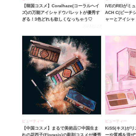
【韓国コスメ】Coralhaze(コーラルヘイ
IVEのREIが
ズ)の万能アイシャドウパレットが優秀す
ACH C(ピー
ぎる！3色どれも欲しくなっちゃう♡
ャーとアイシャ
愛すぎる♡
2023.12.27
ビューティー
ビューティー
【中国コスメ】まるで美術品♡中国生ま
KiSS(キス)
れの花西子(Florasis)の彫刻コスメが優秀
ーや質感を混ぜ