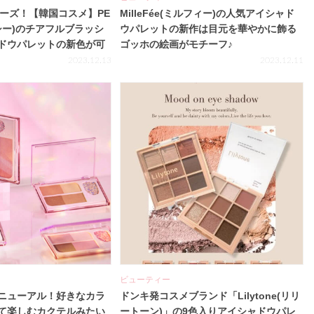
ミューズ！【韓国コスメ】PE
MilleFée(ミルフィー)の人気アイシャド
チシー)のチアフルブラッシ
ウパレットの新作は目元を華やかに飾る
ドウパレットの新色が可
ゴッホの絵画がモチーフ♪
2023.12.13
2023.12.11
ビューティー
がリニューアル！好きなカラ
ドンキ発コスメブランド「Lilytone(リリ
て楽しむカクテルみたい
ートーン)」の9色入りアイシャドウパレ