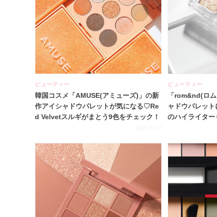
ビューティー
ビューティー
韓国コスメ「AMUSE(アミューズ)」の新
「rom&nd(ロ
作アイシャドウパレットが気になる♡Re
ャドウパレット
d Velvetスルギがまとう9色をチェック！
のハイライター
実！
2021.8.29