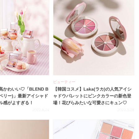
ビューティー
かわいい♡「BLEND B
【韓国コスメ】Laka(ラカ)の人気アイシ
ドベリー)」最新アイシャド
ャドウパレットにピンクカラーの新色登
ル感がよすぎる！
場！花びらみたいな可愛さにキュン♡
2022.8.24
2022.5.28