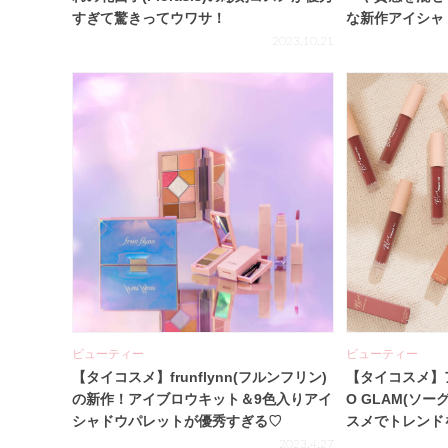
すぎて驚きってウワサ！
な新作アイシャ
2023.10.21
ビューティー
ビューティー
【タイコスメ】frunflynn(フルンフリン)
【タイコスメ】
の新作！アイブロウキット＆9色入りアイ
O GLAM(ソ
シャドウパレットが優秀すぎる♡
スメでトレンド
2023.4.27