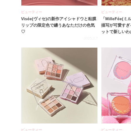
ビューティー
ビューティー
Visée(ヴィセ)の新作アイシャドウと粘膜
「MilleFée
リップの限定色で纏うあなただけの色気
描写が可愛すぎ
♡
ットで新しいわ
2025.2.7
ビューティー
ビューティー