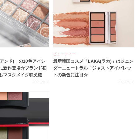
ビューティー
ムアンド)」の10色アイシ
最新韓国コスメ「LAKA(ラカ)」はジェン
に新作登場☆ブランド初
ダーニュートラル！ジャストアイパレッ
もマスクメイク映え確
トの新色に注目☆
2021.5.16
2020.9.16