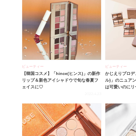
ビューティー
ビューティー
【韓国コスメ】「hince(ヒンス)」の新作
かじえりプロデュ
リップ＆新色アイシャドウで旬な春夏フ
ル)」のニュア
ェイスに♡
は可愛いのにリ
♡
2022.4.23