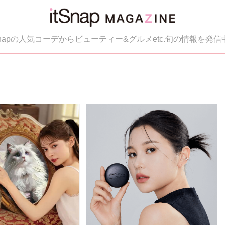
tSnapの人気コーデからビューティー&グルメetc.旬の情報を発信