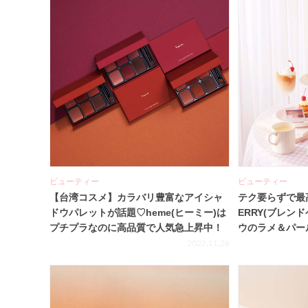
ビューティー
ビューティー
【台湾コスメ】カラバリ豊富なアイシャ
テク要らずで最高
ドウパレットが話題♡heme(ヒーミー)は
ERRY(ブレン
プチプラなのに高品質で人気急上昇中！
ウのラメ＆パー
2022.11.26