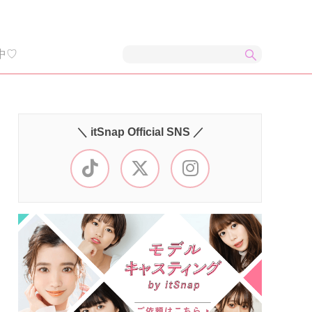
中♡
＼ itSnap Official SNS ／