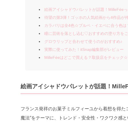
絵画アイシャドウパレットが話題！MilleFée
待望の第3弾！ゴッホの人気絵画から4作品が
カラバリは全4色☆ブルベ・イエベに合う色は
瞳に芸術を落とし込む♡おすすめの塗り方を
グロウリップと合わせて使うのがおすすめ♪
実際に使ってみた！itSnap編集部がレビュー
MilleFéeはどこで買える？取扱店をチェック☆
絵画アイシャドウパレットが話題！MilleF
フランス発祥のお菓子ミルフィーユから着想を得たコスメ
魔法”をテーマに、トレンド・安全性・ワクワク感