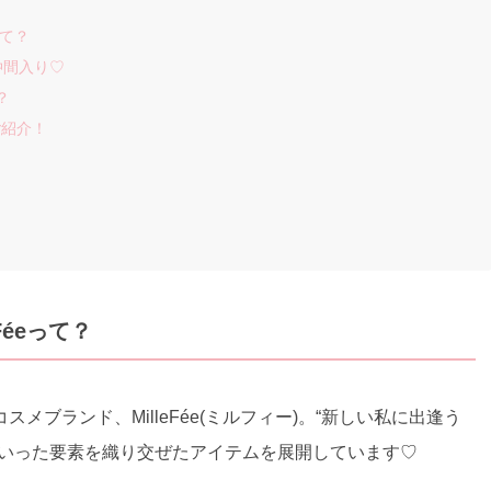
って？
仲間入り♡
？
ご紹介！
éeって？
ブランド、MilleFée(ミルフィー)。“新しい私に出逢う
といった要素を織り交ぜたアイテムを展開しています♡