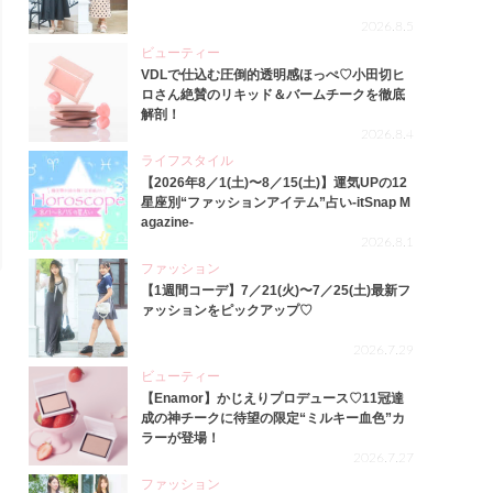
2026.8.5
ビューティー
VDLで仕込む圧倒的透明感ほっぺ♡小田切ヒ
ロさん絶賛のリキッド＆バームチークを徹底
解剖！
2026.8.4
ライフスタイル
【2026年8／1(土)〜8／15(土)】運気UPの12
星座別“ファッションアイテム”占い-itSnap M
agazine-
2026.8.1
ファッション
【1週間コーデ】7／21(火)〜7／25(土)最新フ
ァッションをピックアップ♡
2026.7.29
ビューティー
【Enamor】かじえりプロデュース♡11冠達
成の神チークに待望の限定“ミルキー血色”カ
ラーが登場！
2026.7.27
ファッション