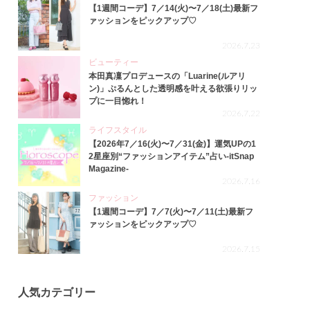
【1週間コーデ】7／14(火)〜7／18(土)最新フ
ァッションをピックアップ♡
2026.7.23
ビューティー
本田真凜プロデュースの「Luarine(ルアリ
ン)」ぷるんとした透明感を叶える欲張りリッ
プに一目惚れ！
2026.7.22
ライフスタイル
【2026年7／16(火)〜7／31(金)】運気UPの1
2星座別“ファッションアイテム”占い-itSnap
Magazine-
2026.7.16
ファッション
【1週間コーデ】7／7(火)〜7／11(土)最新フ
ァッションをピックアップ♡
2026.7.15
人気カテゴリー