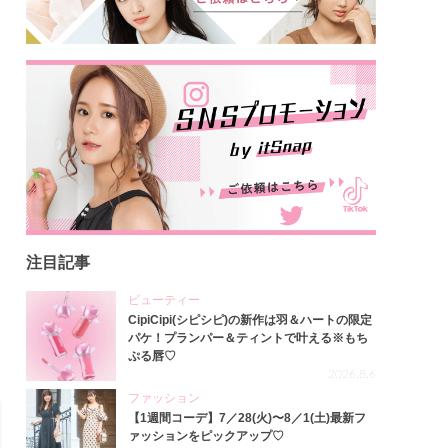
注目記事
ビューティー
CipiCipi(シピシピ)の新作は羽＆ハートの限定
パケ！プランパー＆ティントで叶える※もち
ぷる唇♡
2026.8.6
ファッション
【1週間コーデ】7／28(火)〜8／1(土)最新フ
ァッションをピックアップ♡