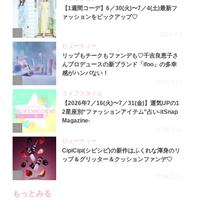
【1週間コーデ】6／30(火)〜7／4(土)最新フ
ァッションをピックアップ♡
2
2026.7.8
ビューティー
リップもチークもファンデも♡千吉良恵子さ
んプロデュースの新ブランド「ifoo」の多幸
感がハンパない！
3
2026.7.10
ライフスタイル
【2026年7／16(火)〜7／31(金)】運気UPの1
2星座別“ファッションアイテム”占い-itSnap
Magazine-
4
2026.7.16
ビューティー
CipiCipi(シピシピ)の新作はふくれな渾身のリ
ップ＆グリッター＆クッションファンデ♡
5
2026.7.14
もっとみる