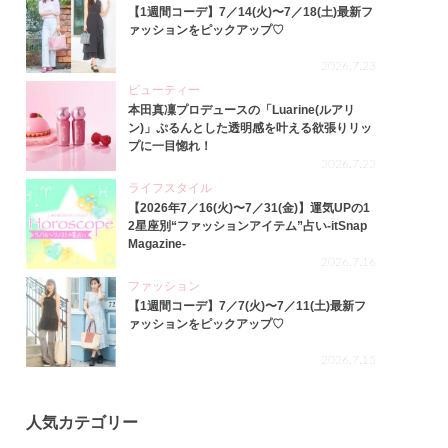
【1週間コーデ】7／14(火)〜7／18(土)最新フ
ァッションをピックアップ♡
2026.7.23
ビューティー
本田真凜プロデュースの「Luarine(ルアリ
ン)」ぷるんとした透明感を叶える欲張りリッ
プに一目惚れ！
2026.7.22
ライフスタイル
【2026年7／16(火)〜7／31(金)】運気UPの1
2星座別“ファッションアイテム”占い-itSnap
Magazine-
2026.7.16
ファッション
【1週間コーデ】7／7(火)〜7／11(土)最新フ
ァッションをピックアップ♡
2026.7.15
人気カテゴリー