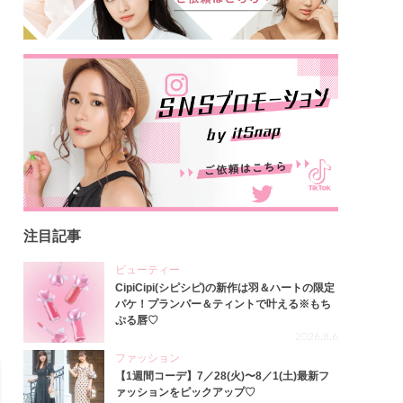
注目記事
ビューティー
CipiCipi(シピシピ)の新作は羽＆ハートの限定
パケ！プランパー＆ティントで叶える※もち
ぷる唇♡
2026.8.6
ファッション
【1週間コーデ】7／28(火)〜8／1(土)最新フ
ァッションをピックアップ♡