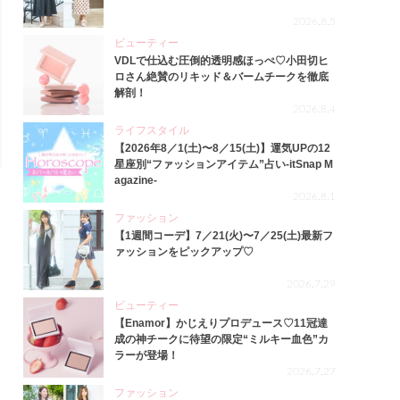
2026.8.5
ビューティー
VDLで仕込む圧倒的透明感ほっぺ♡小田切ヒ
ロさん絶賛のリキッド＆バームチークを徹底
解剖！
2026.8.4
ライフスタイル
【2026年8／1(土)〜8／15(土)】運気UPの12
星座別“ファッションアイテム”占い-itSnap M
agazine-
2026.8.1
ファッション
【1週間コーデ】7／21(火)〜7／25(土)最新フ
ァッションをピックアップ♡
2026.7.29
ビューティー
【Enamor】かじえりプロデュース♡11冠達
成の神チークに待望の限定“ミルキー血色”カ
ラーが登場！
2026.7.27
ファッション