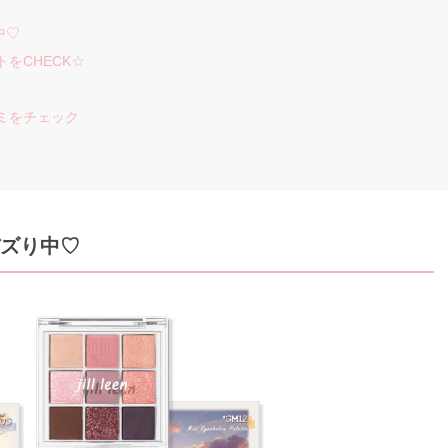
中♡
をCHECK☆
コミをチェック
てバズり中♡