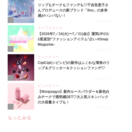
リップもチークもファンデも♡千吉良恵子さ
んプロデュースの新ブランド「ifoo」の多幸
感がハンパない！
2
2026.7.10
ライフスタイル
【2026年7／16(火)〜7／31(金)】運気UPの1
2星座別“ファッションアイテム”占い-itSnap
Magazine-
3
2026.7.16
ビューティー
CipiCipi(シピシピ)の新作はふくれな渾身のリ
ップ＆グリッター＆クッションファンデ♡
4
2026.7.14
ビューティー
【Wonjungyo】新作ルースパウダー＆新色白
みチークで透明感GET♡大人気スキンパック
の大容量タイプも！
5
2026.7.9
もっとみる