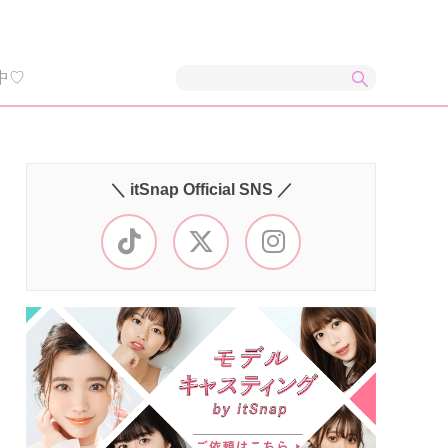
中♡
＼ itSnap Official SNS ／