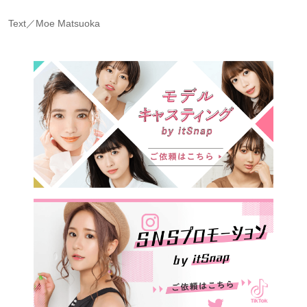
Text／Moe Matsuoka