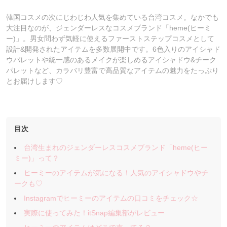
韓国コスメの次にじわじわ人気を集めている台湾コスメ。なかでも
大注目なのが、ジェンダーレスなコスメブランド「heme(ヒーミ
ー)」。男女問わず気軽に使えるファーストステップコスメとして
設計&開発されたアイテムを多数展開中です。6色入りのアイシャド
ウパレットや統一感のあるメイクが楽しめるアイシャドウ&チーク
パレットなど、カラバリ豊富で高品質なアイテムの魅力をたっぷり
とお届けします♡
目次
台湾生まれのジェンダーレスコスメブランド「heme(ヒー
ミー)」って？
ヒーミーのアイテムが気になる！人気のアイシャドウやチ
ークも♡
Instagramでヒーミーのアイテムの口コミをチェック☆
実際に使ってみた！itSnap編集部がレビュー