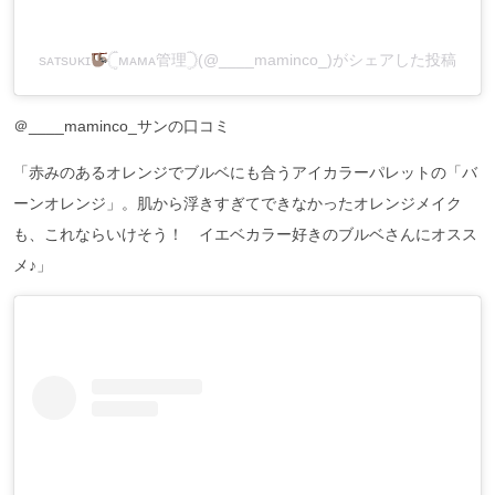
sᴀᴛsᴜᴋɪ
𓊆ᴍᴀᴍᴀ管理𓊇(@____maminco_)がシェアした投稿
＠____maminco_サンの口コミ
「赤みのあるオレンジでブルベにも合うアイカラーパレットの「バ
ーンオレンジ」。肌から浮きすぎてできなかったオレンジメイク
も、これならいけそう！ イエベカラー好きのブルベさんにオスス
メ♪」