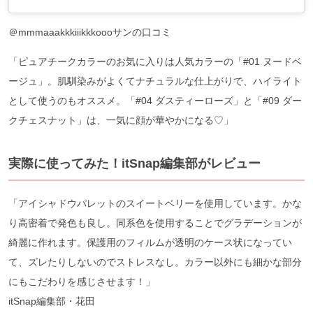
＠mmmaaakkkiiikkkoooサンの口コミ
「ピュアチークカラーのお気に入りは人気カラーの「#01 ヌードベ
ージュ」。肌馴染みがよくてナチュラルな仕上がりで、ハイライト
として使うのもオススメ。「#04 ダスティーローズ」と「#09 ダー
クチェスナット」は、一気に顔が華やかになる♡」
実際に使ってみた！itSnap編集部がレビュー
「アイシャドウパレットのスイートベリーを使用しています。かな
り高密着で発色も良し。同系色を使用することでグラデーションが
綺麗に作れます。保護用のフィルムが透明のケース状になってい
て、ズレたりしないのでストレスなし。カラー以外にも細かな部分
にもこだわりを感じさせます！」
itSnap編集部・花⽥