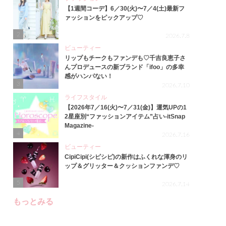
【1週間コーデ】6／30(火)〜7／4(土)最新フ
ァッションをピックアップ♡
2
2026.7.8
ビューティー
リップもチークもファンデも♡千吉良恵子さ
んプロデュースの新ブランド「ifoo」の多幸
感がハンパない！
3
2026.7.10
ライフスタイル
【2026年7／16(火)〜7／31(金)】運気UPの1
2星座別“ファッションアイテム”占い-itSnap
Magazine-
4
2026.7.16
ビューティー
CipiCipi(シピシピ)の新作はふくれな渾身のリ
ップ＆グリッター＆クッションファンデ♡
5
2026.7.14
もっとみる