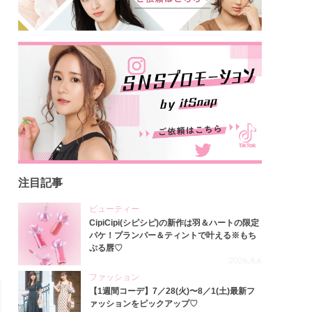
注目記事
ビューティー
CipiCipi(シピシピ)の新作は羽＆ハートの限定
パケ！プランパー＆ティントで叶える※もち
ぷる唇♡
2026.8.6
ファッション
【1週間コーデ】7／28(火)〜8／1(土)最新フ
ァッションをピックアップ♡