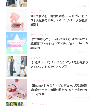
2026.8.5
ビューティー
VDLで仕込む圧倒的透明感ほっぺ♡小田切ヒ
ロさん絶賛のリキッド＆バームチークを徹底
解剖！
2026.8.4
ライフスタイル
【2026年8／1(土)〜8／15(土)】運気UPの12
星座別“ファッションアイテム”占い-itSnap M
agazine-
2026.8.1
ファッション
【1週間コーデ】7／21(火)〜7／25(土)最新フ
ァッションをピックアップ♡
2026.7.29
ビューティー
【Enamor】かじえりプロデュース♡11冠達
成の神チークに待望の限定“ミルキー血色”カ
ラーが登場！
2026.7.27
ファッション