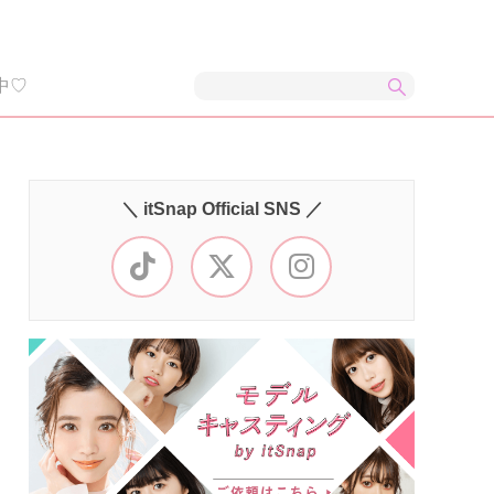
中♡
＼ itSnap Official SNS ／