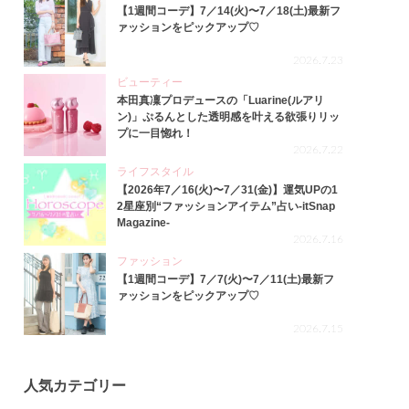
【1週間コーデ】7／14(火)〜7／18(土)最新フ
ァッションをピックアップ♡
2026.7.23
ビューティー
本田真凜プロデュースの「Luarine(ルアリ
ン)」ぷるんとした透明感を叶える欲張りリッ
プに一目惚れ！
2026.7.22
ライフスタイル
【2026年7／16(火)〜7／31(金)】運気UPの1
2星座別“ファッションアイテム”占い-itSnap
Magazine-
2026.7.16
ファッション
【1週間コーデ】7／7(火)〜7／11(土)最新フ
ァッションをピックアップ♡
2026.7.15
人気カテゴリー