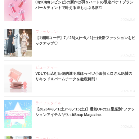
CipiCipi(シピシピ)の新作は羽＆ハートの限定パケ！プラン
パー＆ティントで叶える※もちぷる唇♡
2026.8.6
ファッション
【1週間コーデ】7／28(火)〜8／1(土)最新ファッションをピ
ックアップ♡
2026.8.5
ビューティー
VDLで仕込む圧倒的透明感ほっぺ♡小田切ヒロさん絶賛の
リキッド＆バームチークを徹底解剖！
2026.8.4
ライフスタイル
【2026年8／1(土)〜8／15(土)】運気UPの12星座別“ファッ
ションアイテム”占い-itSnap Magazine-
2026.8.1
ファッション