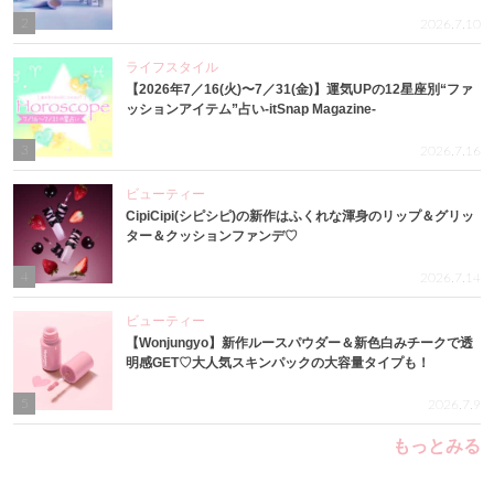
2
2026.7.10
ライフスタイル
【2026年7／16(火)〜7／31(金)】運気UPの12星座別“ファ
ッションアイテム”占い-itSnap Magazine-
3
2026.7.16
ビューティー
CipiCipi(シピシピ)の新作はふくれな渾身のリップ＆グリッ
ター＆クッションファンデ♡
4
2026.7.14
ビューティー
【Wonjungyo】新作ルースパウダー＆新色白みチークで透
明感GET♡大人気スキンパックの大容量タイプも！
5
2026.7.9
もっとみる