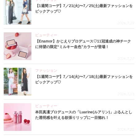
【1週間コーデ】7／21(火)〜7／25(土)最新ファッションを
ピックアップ♡
2026.7.29
ビューティー
【Enamor】かじえりプロデュース♡11冠達成の神チーク
に待望の限定“ミルキー血色”カラーが登場！
2026.7.27
ファッション
【1週間コーデ】7／14(火)〜7／18(土)最新ファッションを
ピックアップ♡
2026.7.23
ビューティー
本田真凜プロデュースの「Luarine(ルアリン)」ぷるんとし
た透明感を叶える欲張りリップに一目惚れ！
2026.7.22