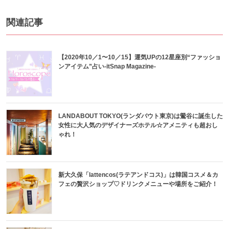
関連記事
【2020年10／1〜10／15】運気UPの12星座別“ファッショ
ンアイテム”占い-itSnap Magazine-
LANDABOUT TOKYO(ランダバウト東京)は鶯谷に誕生した
女性に大人気のデザイナーズホテル☆アメニティも超おし
ゃれ！
新大久保「lattencos(ラテアンドコス)」は韓国コスメ＆カ
フェの贅沢ショップ♡ドリンクメニューや場所をご紹介！