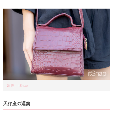
出典：itSnap
天秤座の運勢