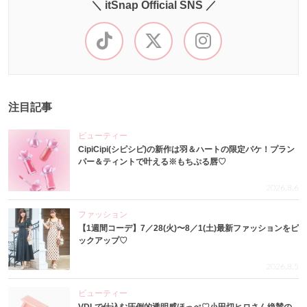
＼ itSnap Official SNS ／
注目記事
ビューティー
CipiCipi(シピシピ)の新作は羽＆ハートの限定パケ！プラン
パー＆ティントで叶える※もちぷる唇♡
2026.8.6
ファッション
【1週間コーデ】7／28(火)〜8／1(土)最新ファッションをピ
ックアップ♡
2026.8.5
ビューティー
VDLで仕込む圧倒的透明感ほっぺ♡小田切ヒロさん絶賛の