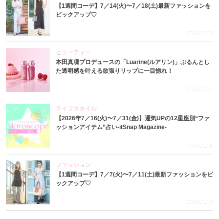
【1週間コーデ】7／14(火)〜7／18(土)最新ファッションを
ピックアップ♡
2026.7.23
ビューティー
本田真凜プロデュースの「Luarine(ルアリン)」ぷるんとし
た透明感を叶える欲張りリップに一目惚れ！
2026.7.22
ライフスタイル
【2026年7／16(火)〜7／31(金)】運気UPの12星座別“ファ
ッションアイテム”占い-itSnap Magazine-
2026.7.16
ファッション
【1週間コーデ】7／7(火)〜7／11(土)最新ファッションをピ
ックアップ♡
2026.7.15