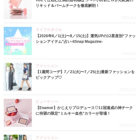
リキッド＆バームチークを徹底解剖！
2026.8.4
ライフスタイル
【2026年8／1(土)〜8／15(土)】運気UPの12星座別“ファッ
ションアイテム”占い-itSnap Magazine-
2026.8.1
ファッション
【1週間コーデ】7／21(火)〜7／25(土)最新ファッションを
ピックアップ♡
2026.7.29
ビューティー
【Enamor】かじえりプロデュース♡11冠達成の神チーク
に待望の限定“ミルキー血色”カラーが登場！
2026.7.27
ファッション