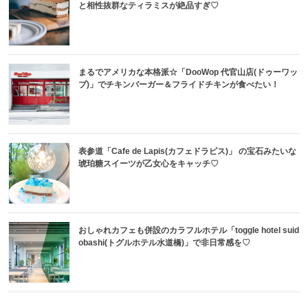
と相性抜群なティラミスが絶品すぎ♡
まるでアメリカな本格派☆「DooWop 代官山店(ドゥーワッ
プ)」でチキンバーガー＆フライドチキンが食べたい！
表参道「Cafe de Lapis(カフェドラピス)」 の宝石みたいな
琥珀糖スイーツが乙女心をキャッチ♡
おしゃれカフェも併設のカラフルホテル「toggle hotel suid
obashi(トグルホテル水道橋)」で非日常感を♡