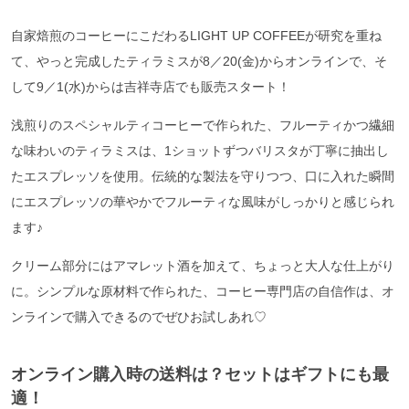
自家焙煎のコーヒーにこだわるLIGHT UP COFFEEが研究を重ね
て、やっと完成したティラミスが8／20(金)からオンラインで、そ
して9／1(水)からは吉祥寺店でも販売スタート！
浅煎りのスペシャルティコーヒーで作られた、フルーティかつ繊細
な味わいのティラミスは、1ショットずつバリスタが丁寧に抽出し
たエスプレッソを使用。伝統的な製法を守りつつ、口に入れた瞬間
にエスプレッソの華やかでフルーティな風味がしっかりと感じられ
ます♪
クリーム部分にはアマレット酒を加えて、ちょっと大人な仕上がり
に。シンプルな原材料で作られた、コーヒー専門店の自信作は、オ
ンラインで購入できるのでぜひお試しあれ♡
オンライン購入時の送料は？セットはギフトにも最
適！