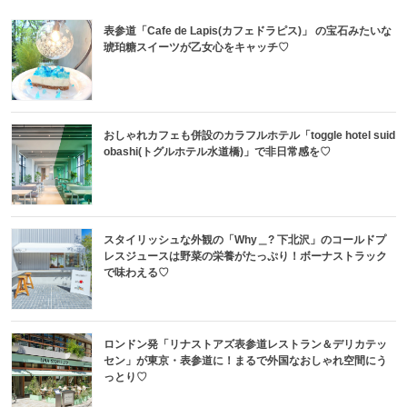
表参道「Cafe de Lapis(カフェドラピス)」 の宝石みたいな
琥珀糖スイーツが乙女心をキャッチ♡
おしゃれカフェも併設のカラフルホテル「toggle hotel suid
obashi(トグルホテル水道橋)」で非日常感を♡
スタイリッシュな外観の「Why＿? 下北沢」のコールドプ
レスジュースは野菜の栄養がたっぷり！ボーナストラック
で味わえる♡
ロンドン発「リナストアズ表参道レストラン＆デリカテッ
セン」が東京・表参道に！まるで外国なおしゃれ空間にう
っとり♡