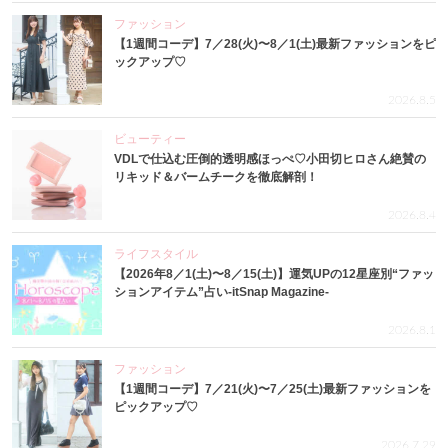
ファッション
【1週間コーデ】7／28(火)〜8／1(土)最新ファッションをピ
ックアップ♡
2026.8.5
ビューティー
VDLで仕込む圧倒的透明感ほっぺ♡小田切ヒロさん絶賛の
リキッド＆バームチークを徹底解剖！
2026.8.4
ライフスタイル
【2026年8／1(土)〜8／15(土)】運気UPの12星座別“ファッ
ションアイテム”占い-itSnap Magazine-
2026.8.1
ファッション
【1週間コーデ】7／21(火)〜7／25(土)最新ファッションを
ピックアップ♡
2026.7.29