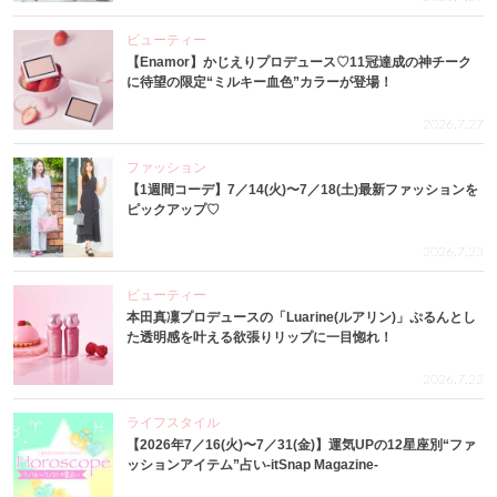
ビューティー
【Enamor】かじえりプロデュース♡11冠達成の神チーク
に待望の限定“ミルキー血色”カラーが登場！
2026.7.27
ファッション
【1週間コーデ】7／14(火)〜7／18(土)最新ファッションを
ピックアップ♡
2026.7.23
ビューティー
本田真凜プロデュースの「Luarine(ルアリン)」ぷるんとし
た透明感を叶える欲張りリップに一目惚れ！
2026.7.22
ライフスタイル
【2026年7／16(火)〜7／31(金)】運気UPの12星座別“ファ
ッションアイテム”占い-itSnap Magazine-