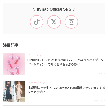
＼ itSnap Official SNS ／
注目記事
ビューティー
CipiCipi(シピシピ)の新作は羽＆ハートの限定パケ！プラン
パー＆ティントで叶える※もちぷる唇♡
2026.8.6
ファッション
【1週間コーデ】7／28(火)〜8／1(土)最新ファッションをピ
ックアップ♡
2026.8.5