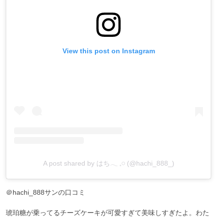
View this post on Instagram
A post shared by はち‎𓂃 𓈒𓏸 (@hachi_888_)
＠hachi_888サンの口コミ
琥珀糖が乗ってるチーズケーキが可愛すぎて美味しすぎたよ。わた