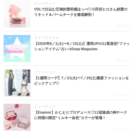
ビューティー
VDLで仕込む圧倒的透明感ほっぺ♡小田切ヒロさん絶賛の
リキッド＆バームチークを徹底解剖！
2026.8.4
ライフスタイル
【2026年8／1(土)〜8／15(土)】運気UPの12星座別“ファッ
ションアイテム”占い-itSnap Magazine-
2026.8.1
ファッション
【1週間コーデ】7／21(火)〜7／25(土)最新ファッションを
ピックアップ♡
2026.7.29
ビューティー
【Enamor】かじえりプロデュース♡11冠達成の神チーク
に待望の限定“ミルキー血色”カラーが登場！
2026.7.27