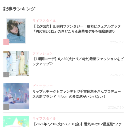
記事ランキング
ライフスタイル
【七夕発売】圧倒的ファンタジー！最旬ビジュアルブック
『PECHE 011』の見どころ＆豪華モデルを徹底解説♡
1
2026.7.7
ファッション
【1週間コーデ】6／30(火)〜7／4(土)最新ファッションをピ
ックアップ♡
2
2026.7.8
ビューティー
リップもチークもファンデも♡千吉良恵子さんプロデュー
スの新ブランド「ifoo」の多幸感がハンパない！
3
2026.7.10
ライフスタイル
【2026年7／16(火)〜7／31(金)】運気UPの12星座別“ファ