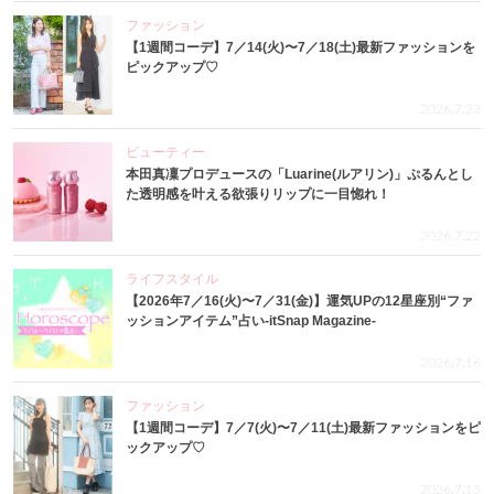
ファッション
【1週間コーデ】7／14(火)〜7／18(土)最新ファッションを
ピックアップ♡
2026.7.23
ビューティー
本田真凜プロデュースの「Luarine(ルアリン)」ぷるんとし
た透明感を叶える欲張りリップに一目惚れ！
2026.7.22
ライフスタイル
【2026年7／16(火)〜7／31(金)】運気UPの12星座別“ファ
ッションアイテム”占い-itSnap Magazine-
2026.7.16
ファッション
【1週間コーデ】7／7(火)〜7／11(土)最新ファッションをピ
ックアップ♡
2026.7.15