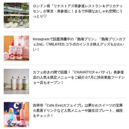
ロンドン発「リナストアズ表参道レストラン＆デリカテッ
セン」が東京・表参道に！まるで外国なおしゃれ空間にう
っとり♡
Instagramで話題沸騰中の「熱海プリン」「熱海プリンカフ
ェ2nd」♡MILKFED.コラボのインスタ映えグッズもかわい
い！
カフェ好きの間で話題！「CHAVATY(チャバティ)」表参道
店の人気＆限定メニューをご紹介☆7月に渋谷東急フードシ
ョー店もオープン！
吉祥寺「Cafe Eve(カフェイブ)」は夢かわスイーツの宝庫
☆星座ドリンクなど人気メニューや誕生日プレート、値段
をチェック！